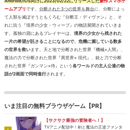
Android/iOS向けに2023/02/22にリリースした
新作スマホゲ
ームアプリ
です。
分断された3つの世界を舞台
に、分断によっ
て人類を滅ぼそうともくろむ『分断王・ディヴァン』と、そ
れに抗う『境界の少女・ウィーブ』の物語展開されていきま
す。孤独の淵にあるプレイヤーは、
境界の少女から残された
一片の希望が託さることになるので、危機に瀕している数多
の世界を救い
ます。天と地で分断された世界『機械×人間』、
魔法の力で分断された世界『異世界× 現代』、銃と刀で分断
された世界『ガンマン×侍』という
各ワールドの主人公達の物
語が2画面で同時進行
されます。
いま注目の無料ブラウザゲーム【PR】
【サクサク最強の冒険者へ！】
TVアニメ配信中！剣と魔法の王道ファンタ