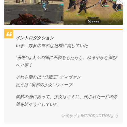
イントロダクション
いま、数多の世界は危機に瀕していた
“分断”は人々の間に不和をもたらし、ゆるやかな滅び
へと導く
それを望むは “分断王” ディヴァン
抗うは “境界の少女” ウィーブ
孤独の淵にあって、少女はキミに、残された一片の希
望を託そうとしていた
公式サイトINTRODUCTIONより