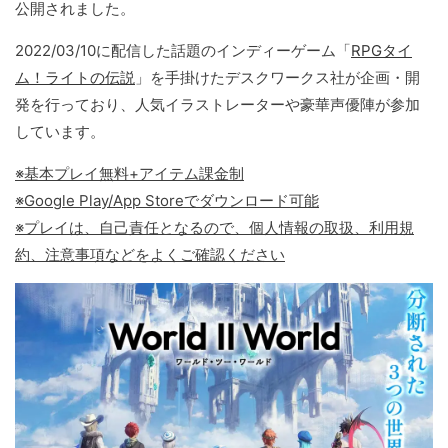
公開されました。
2022/03/10に配信した話題のインディーゲーム「
RPGタイ
ム！ライトの伝説
」を手掛けたデスクワークス社が企画・開
発を行っており、人気イラストレーターや豪華声優陣が参加
しています。
※基本プレイ無料+アイテム課金制
※Google Play/App Storeでダウンロード可能
※プレイは、自己責任となるので、個人情報の取扱、利用規
約、注意事項などをよくご確認ください