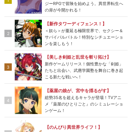
1
ジーRPGで冒険を始めよう。異世界転生へ
の扉が今開かれる！
【新作タワーディフェンス！】
＜奴ら＞が蔓延る極限世界で、セクシー＆
2
サバイバルバトル！特別なシチュエーショ
ンを楽しもう！
【美しき剣姫と乱世を斬り拓け】
新作ゲームリリース！個性豊かな「剣姫」
3
たちと出会い、武應学園塾を舞台に巻き起
こる新たな戦いへ！
【薬屋の娘が、宮中を揺るがす】
総勢35名を超えるキャラが登場！TVアニ
4
メ『薬屋のひとりごと』のシミュレーショ
ンゲーム！
【のんびり異世界ライフ！】