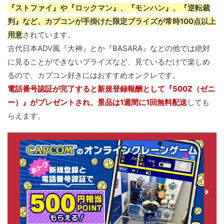
『ストファイ』や『ロックマン』、『モンハン』、『逆転裁
判』など、カプコンが手掛けた限定プライズが常時100点以上
用意
されています。
古代日本ADV風『大神』とか『BASARA』などの他では絶対
に見ることができないプライズなど、見ているだけで楽しめ
るので、カプコン好きにはおすすめオンクレです。
電話番号認証が完了すると新規登録報酬として『500Z（ゼニ
ー）』がプレゼントされ、景品は1週間に1回無料配送
しても
らえます。