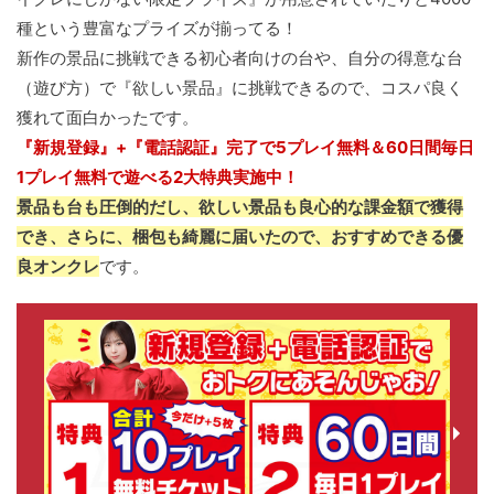
種という豊富なプライズが揃ってる！
新作の景品に挑戦できる初心者向けの台や、自分の得意な台
（遊び方）で『欲しい景品』に挑戦できるので、コスパ良く
獲れて面白かったです。
『新規登録』+『電話認証』完了で5プレイ無料＆60日間毎日
1プレイ無料で遊べる2大特典実施中！
景品も台も圧倒的だし、欲しい景品も良心的な課金額で獲得
でき、さらに、梱包も綺麗に届いたので、おすすめできる優
良オンクレ
です。