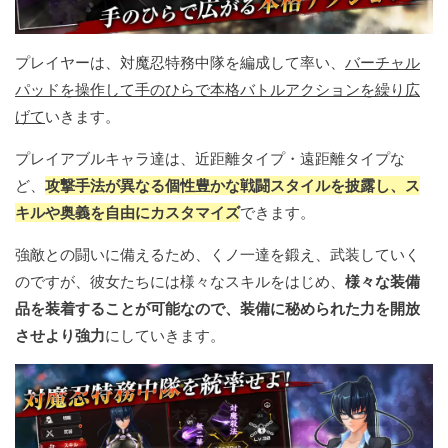
プレイヤーは、対魔忍特務中隊を編成して率い、
バーチャル
パッドを操作して手のひらで本格バトルアクションを繰り広
げて
いきます。
プレイアブルキャラ達は、近距離タイプ・遠距離タイプな
ど、
攻撃手法が異なる個性豊かな戦闘スタイルを披露し、ス
キルや奥義を自由にカスタマイズ
できます。
強敵との闘いに備えるため、くノ一達を鍛え、武装していく
のですが、彼女たちには様々なスキルをはじめ、
様々な装備
品を装着することが可能なので、装備に秘められた力を開放
させより強力
にしていきます。