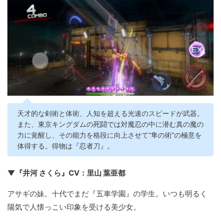
天才的な剣術と体術、人知を超える光速のスピードが武器。
また、東京キングダムの死闘では対魔忍の中に潜む真の魔の
力に覚醒し、その能力を格段に向上させて“隼の術”の極意を
体得する。得物は『忍者刀』。
▼『井河 さくら』CV：里山 葉亜都
アサギの妹。十代でまだ『五車学園』の学生。いつも明るく
陽気で人懐っこい印象を受ける美少女。