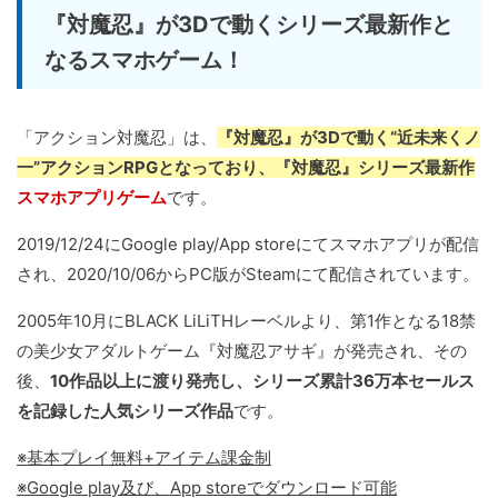
『対魔忍』が3Dで動くシリーズ最新作と
なるスマホゲーム！
「アクション対魔忍」は、
『対魔忍』が3Dで動く“近未来くノ
一”アクションRPGとなっており、『対魔忍』シリーズ最新作
スマホアプリゲーム
です。
2019/12/24にGoogle play/App storeにてスマホアプリが配信
され、2020/10/06からPC版がSteamにて配信されています。
2005年10月にBLACK LiLiTHレーベルより、第1作となる18禁
の美少女アダルトゲーム『対魔忍アサギ』が発売され、その
後、
10作品以上に渡り発売し、シリーズ累計36万本セールス
を記録した人気シリーズ作品
です。
※基本プレイ無料+アイテム課金制
※Google play及び、App storeでダウンロード可能