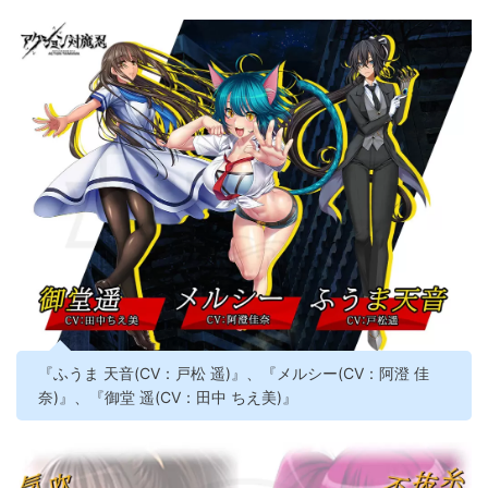
『ふうま 天音(CV：戸松 遥)』、『メルシー(CV：阿澄 佳
奈)』、『御堂 遥(CV：田中 ちえ美)』