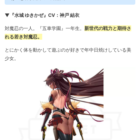
▼『水城 ゆきかぜ』CV：神戸 結衣
対魔忍の一人。『五車学園』一年生。
新世代の戦力と期待さ
れる若き対魔忍。
とにかく体を動かして遊ぶのが好きで年中日焼けしている美
少女。