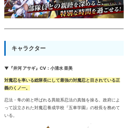
キャラクター
▼『井河 アサギ』CV：小清水 亜美
対魔忍を率いる総隊長にして最強の対魔忍と目されている正
義のくノ一。
忍法・隼の術と呼ばれる異能系忍法の真髄を操る。政府によ
って設立された対魔忍養成学校『五車学園』の校長を務めて
いる。