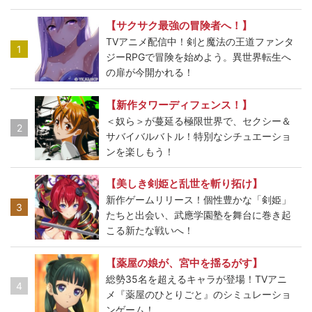
【サクサク最強の冒険者へ！】
TVアニメ配信中！剣と魔法の王道ファンタ
1
ジーRPGで冒険を始めよう。異世界転生へ
の扉が今開かれる！
【新作タワーディフェンス！】
＜奴ら＞が蔓延る極限世界で、セクシー＆
2
サバイバルバトル！特別なシチュエーショ
ンを楽しもう！
【美しき剣姫と乱世を斬り拓け】
新作ゲームリリース！個性豊かな「剣姫」
3
たちと出会い、武應学園塾を舞台に巻き起
こる新たな戦いへ！
【薬屋の娘が、宮中を揺るがす】
総勢35名を超えるキャラが登場！TVアニ
4
メ『薬屋のひとりごと』のシミュレーショ
ンゲーム！