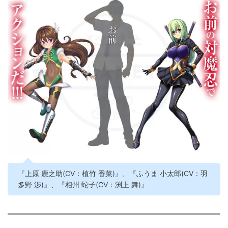
『上原 鹿之助(CV：植竹 香菜)』、『ふうま 小太郎(CV：羽
多野 渉)』、『相州 蛇子(CV：渕上 舞)』