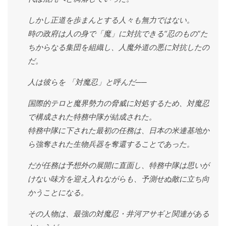
しかし正道を歩まんとする人々も無力ではない。
時の政府は人の身で「魔」に対抗できる“忍のもの”た
ちからなる集団を組織し、人魔外道の悪に対抗したの
だ。
人は彼らを 「対魔忍」と呼んだ──
国際的テロと魔界勢力の脅威に対処するため、対魔忍
で構成された特務中隊が結成された。
特務中隊に下された最初の任務は、日本の米連基地か
ら強奪された生物兵器を奪還することであった。
だが任務は予想外の展開に直面し、特務中隊は思いが
けない味方を迎え入れながらも、予測せぬ敵に立ち向
かうことになる。
その人物は、最強の対魔忍・井河アサギと関連がある