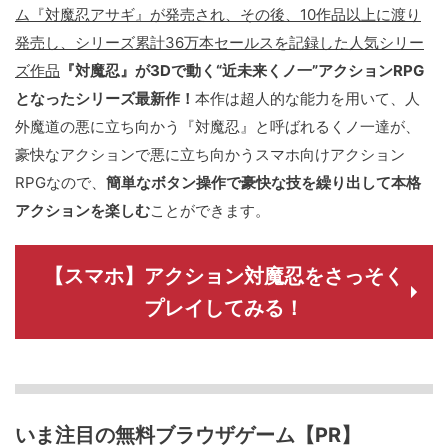
ム『対魔忍アサギ』が発売され、その後、10作品以上に渡り
発売し、シリーズ累計36万本セールスを記録した人気シリー
ズ作品
『対魔忍』が3Dで動く“近未来くノ一”アクションRPG
となったシリーズ最新作！
本作は超人的な能力を用いて、人
外魔道の悪に立ち向かう『対魔忍』と呼ばれるくノ一達が、
豪快なアクションで悪に立ち向かうスマホ向けアクション
RPGなので、
簡単なボタン操作で豪快な技を繰り出して本格
アクションを楽しむ
ことができます。
【スマホ】アクション対魔忍をさっそく
プレイしてみる！
いま注目の無料ブラウザゲーム【PR】