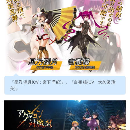
『星乃 深月(CV：宮下 早紀)』、『白瀬 楪(CV：大久保 瑠
美)』