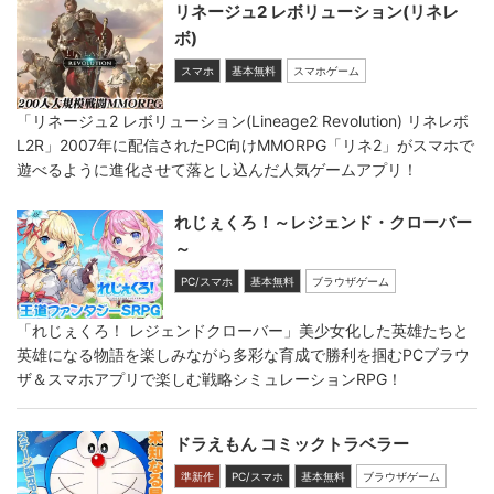
リネージュ2 レボリューション(リネレ
ボ)
スマホ
基本無料
スマホゲーム
「リネージュ2 レボリューション(Lineage2 Revolution) リネレボ
L2R」2007年に配信されたPC向けMMORPG「リネ2」がスマホで
遊べるように進化させて落とし込んだ人気ゲームアプリ！
れじぇくろ！～レジェンド・クローバー
～
PC/スマホ
基本無料
ブラウザゲーム
「れじぇくろ！ レジェンドクローバー」美少女化した英雄たちと
英雄になる物語を楽しみながら多彩な育成で勝利を掴むPCブラウ
ザ＆スマホアプリで楽しむ戦略シミュレーションRPG！
ドラえもん コミックトラベラー
準新作
PC/スマホ
基本無料
ブラウザゲーム