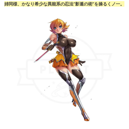
姉同様、かなり希少な異能系の忍法“影遁の術”を操るくノ一。