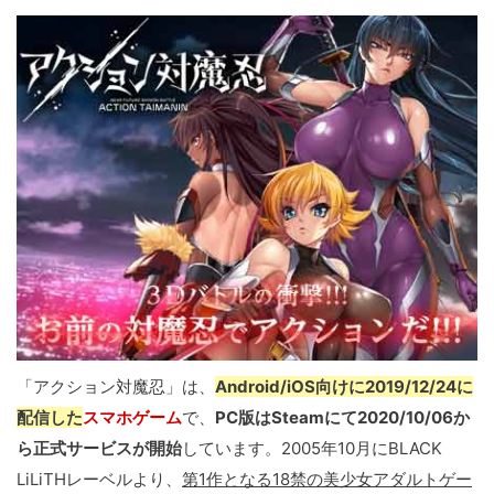
「アクション対魔忍」は、
Android/iOS向けに2019/12/24に
配信した
スマホゲーム
で、
PC版はSteamにて2020/10/06か
ら正式サービスが開始
しています。2005年10月にBLACK
LiLiTHレーベルより、
第1作となる18禁の美少女アダルトゲー