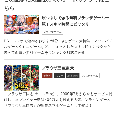
ちら
暇つぶしできる無料ブラウザゲーム一
覧！スキマ時間にピッタリ！
ブラウザゲーム
PC・スマホで遊べるおすすめ暇つぶしゲーム大特集！マッチパズ
ルゲームやミニゲームなど、ちょっとしたスキマ時間にサクッと
遊べて面白い無料ゲームをランキング形式ご紹介！
ブラウザ三国志 天
準新作
スマホ
基本無料
スマホゲーム
「ブラウザ三国志 天（ブラ天）」2009年7月から今もサービス提
供し、総プレイヤー数は400万人を超える人気オンラインゲーム
『ブラウザ三国志』が新作スマホゲームとして登場！