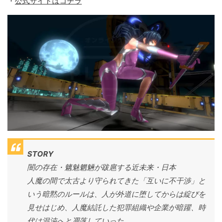
・
公式サイトはコチラ
STORY
闇の存在・魑魅魍魎が跋扈する近未来・日本
人魔の間で太古より守られてきた「互いに不干渉」と
いう暗黙のルールは、人が外道に堕してからは綻びを
見せはじめ、人魔結託した犯罪組織や企業が暗躍、時
代は混沌へと凋落していった。