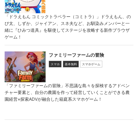
「ドラえもん コミックトラベラー（コミトラ）」ドラえもん、の
び太、しずか、ジャイアン、スネ夫など、お馴染みメンバーと一
緒に『ひみつ道具』を駆使してステージを攻略する新作ブラウザ
ゲーム！
ファミリーファームの冒険
スマホ
基本無料
スマホゲーム
「ファミリーファームの冒険」不思議な島々を探検するアドベン
チャー要素と、自分の農園を作って経営していくことができる農
園経営×探索ADVが融合した箱庭系スマホゲーム！