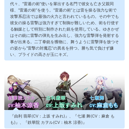
代々、“雷遁の術”使いを輩出する名門で彼女も亡き父親同
様、“雷遁の術”を使う。“雷遁の術”とは雷を操る強力な術で
攻撃系忍法では最強の火力と言われているもの。その中でも
彼女の操る雷撃は強力すぎて制御が難しいため、術を行使す
る触媒として特別に制作された銃を使用している。ゆきかぜ
はその銃に雷撃の弾丸を生み出し、強力な雷撃弾を発射する
事が出来る。二丁拳銃を獲物に、舞うように雷撃弾を放つそ
の姿から“雷撃の対魔忍”の異名を持つ。勝ち気で負けず嫌
い、プライドの高さが玉にキズ。
『由利 翡翠(CV：上坂 すみれ)』、『七瀬 舞(CV：麻倉 も
も)』、『鉄華院 カヲル(CV：柚木 涼香)』