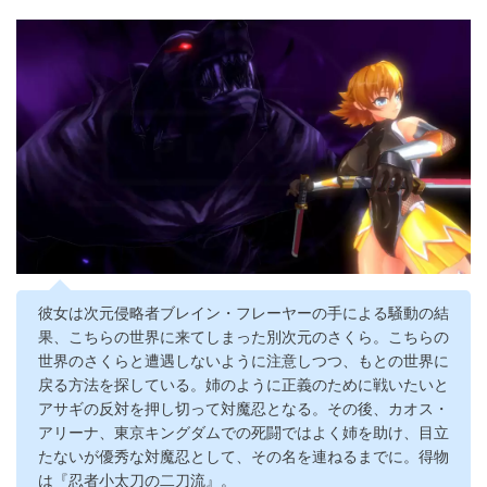
彼女は次元侵略者ブレイン・フレーヤーの手による騒動の結
果、こちらの世界に来てしまった別次元のさくら。こちらの
世界のさくらと遭遇しないように注意しつつ、もとの世界に
戻る方法を探している。姉のように正義のために戦いたいと
アサギの反対を押し切って対魔忍となる。その後、カオス・
アリーナ、東京キングダムでの死闘ではよく姉を助け、目立
たないが優秀な対魔忍として、その名を連ねるまでに。得物
は『忍者小太刀の二刀流』。