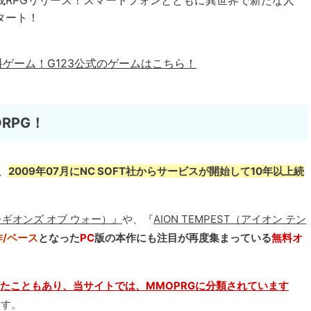
成RPGリリース！スマートフォンとともに異世界で新たな人
タート！
料ゲーム！
G123公式のゲームはこちら！
RPG！
は、
2009年07月にNC SOFT社からサービスが開始して10年以上続
オン レギオンズ オブ ウォー）』
や、『
AION TEMPEST（アイオン テン
作/ベース
となった
PC
版の本作にも注目が再度集まっている
無料オ
ったこともあり、当サイトでは、MMOPRGに分類されています
ます。