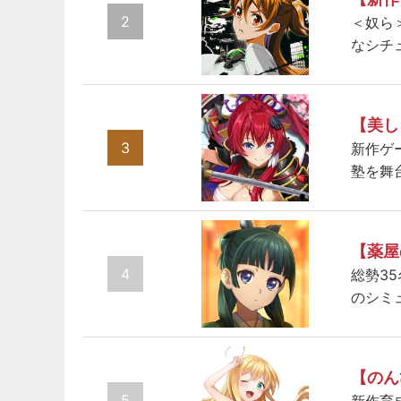
2
＜奴ら
なシチ
【美し
3
新作ゲ
塾を舞
【薬屋
4
総勢3
のシミ
【のん
5