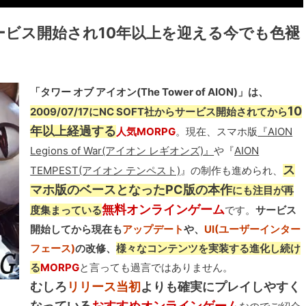
らサービス開始され10年以上を迎える今でも色褪
「タワー オブ アイオン(The Tower of AION)」は、
10
2009/07/17にNC SOFT社からサービス開始されてから
年以上経過する
人気MORPG
。現在、スマホ版
『AION
Legions of War(アイオン レギオンズ)』
や『
AION
ス
TEMPEST(アイオン テンペスト)
』の制作も進められ、
マホ版のベースとなったPC版の本作
にも注目が再
無料オンラインゲーム
度集まっている
です。
サービス
開始してから現在も
アップデート
や、
UI(ユーザーインター
フェース)
の改修、
様々なコンテンツを実装する進化し続け
る
MORPG
と言っても過言ではありません。
むしろ
リリース当初
よりも確実にプレイしやすく
なっている
おすすめオンラインゲーム