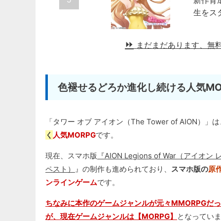
新作育
生をス
まだまだあります、無
色褪せるどろか進化し続ける人気MO
「タワー オブ アイオン（The Tower of AION）」
く
人気MORPG
です。
現在、スマホ版
『AION Legions of War（アイ
ペスト）
』の制作も進められており、
スマホ版の
原
ンラインゲーム
です。
ちなみに本作のゲームジャンルが元々MMORPGだ
が、現在ゲームジャンルは【MORPG】
となってい