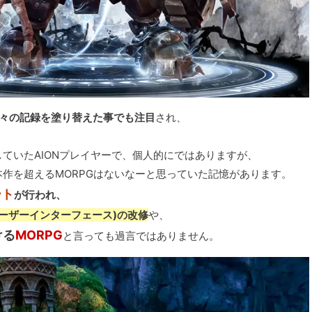
々の記録を塗り替えた事でも注目
され、
ていたAIONプレイヤーで、個人的にではありますが、
作を超えるMORPGはないなーと思っていた記憶があります。
ート
が行われ、
ユーザーインターフェース)の改修
や、
ける
MORPG
と言っても過言ではありません。