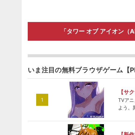
「タワー オブ アイオン（
いま注目の無料ブラウザゲーム【P
【サク
1
TVア
よう。
【新作