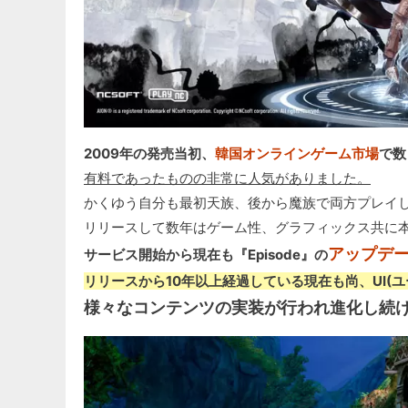
2009年の発売当初、
韓国オンラインゲーム市場
で数
有料であったものの非常に人気がありました。
かくゆう自分も最初天族、後から魔族で両方プレイし
リリースして数年はゲーム性、グラフィックス共に本
アップデ
サービス開始から現在も『Episode』の
リリースから10年以上経過している現在も尚、UI(
様々なコンテンツの実装が行われ進化し続