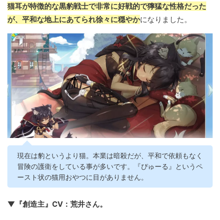
猫耳が特徴的な黒豹戦士で非常に好戦的で獰猛な性格だった
が、平和な地上にあてられ徐々に穏やか
になりました。
現在は豹というより猫。本業は暗殺だが、平和で依頼もなく
冒険の護衛をしている事が多いです。『ぴゅーる』というペ
ースト状の猫用おやつに目がありません。
▼『創造主』CV：荒井さん。