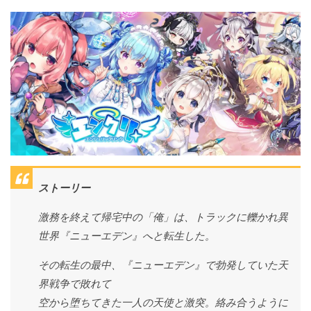
ストーリー
激務を終えて帰宅中の「俺」は、トラックに轢かれ異
世界『ニューエデン』へと転生した。
その転生の最中、『ニューエデン』で勃発していた天
界戦争で敗れて
空から堕ちてきた一人の天使と激突。絡み合うように