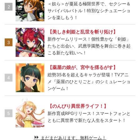
＜奴ら＞が蔓延る極限世界で、セクシー＆
2
サバイバルバトル！特別なシチュエーショ
ンを楽しもう！
【美しき剣姫と乱世を斬り拓け】
新作ゲームリリース！個性豊かな「剣姫」
3
たちと出会い、武應学園塾を舞台に巻き起
こる新たな戦いへ！
【薬屋の娘が、宮中を揺るがす】
総勢35名を超えるキャラが登場！TVアニ
4
メ『薬屋のひとりごと』のシミュレーショ
ンゲーム！
【のんびり異世界ライフ！】
5
新作育成RPGリリース！スマートフォンと
ともに異世界で新たな人生をスタート！
まだまだあります、無料ゲーム！