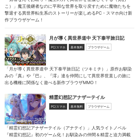
こ）」魔王後継者なのに平和な世界を取り戻すために魔物たちを
撃退する異世界転生系のストーリーが楽しめるPC・スマホ向け新
作ブラウザゲーム！
月が導く異世界道中 天下泰平旅日記
PC/スマホ
基本無料
ブラウザゲーム
「月が導く異世界道中 天下泰平旅日記（ツキミチ）」原作お馴染
みの『真』や『巴』、『澪』達を仲間にして異世界世直しの旅に
出る機種に関係なく遊べる新作ブラウザMMO！
精霊幻想記アナザーテイル
PC/スマホ
基本無料
ブラウザゲーム
「精霊幻想記アナザーテイル（アナテイ）」人気ライトノベル
『精霊幻想記』初のゲーム化！お馴染みの仲間＆精霊と迫力満載