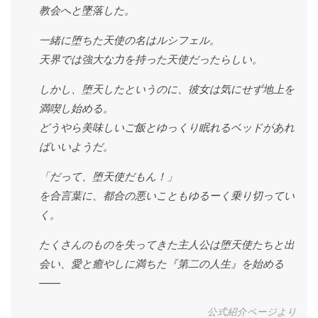
教会へと墜落した。
一緒に堕ちた天使の名はルシフェル。
天界では強大な力を持った天使だったらしい。
しかし、堕天したというのに、彼女は気にせず地上を
満喫し始める。
どうやら美味しいご飯とゆっくり眠れるベッドがあれ
ばいいようだ。
「だって、堕天使だもん！」
を合言葉に、都合の悪いこともゆるーく乗り切ってい
く。
たくさんのものを失ってきた主人公は堕天使たちと出
会い、愛と癒やしに満ちた『第二の人生』を始める
――
公式紹介ページより