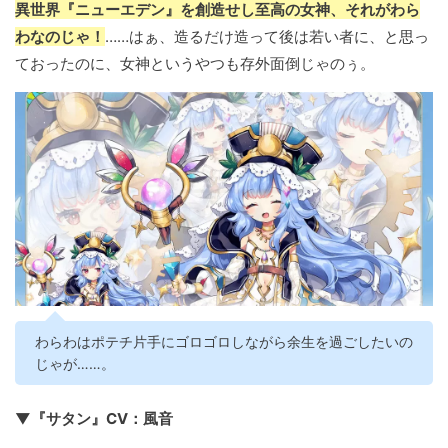
異世界『ニューエデン』を創造せし至高の女神、それがわら
わなのじゃ！
……はぁ、造るだけ造って後は若い者に、と思っ
ておったのに、女神というやつも存外面倒じゃのぅ。
わらわはポテチ片手にゴロゴロしながら余生を過ごしたいの
じゃが……。
▼『サタン』CV：風音