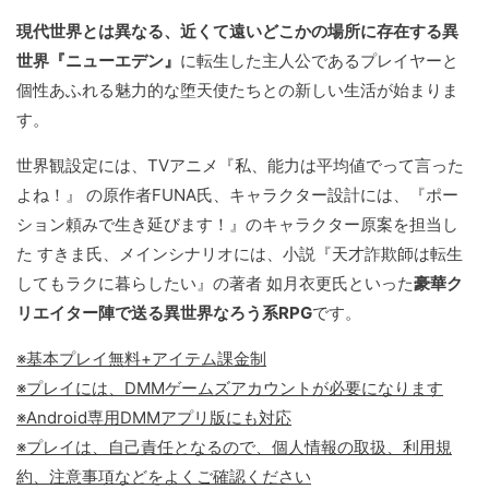
現代世界とは異なる、近くて遠いどこかの場所に存在する異
世界『ニューエデン』
に転生した主人公であるプレイヤーと
個性あふれる魅力的な堕天使たちとの新しい生活が始まりま
す。
世界観設定には、TVアニメ『私、能力は平均値でって言った
よね！』 の原作者FUNA氏、キャラクター設計には、『ポー
ション頼みで生き延びます！』のキャラクター原案を担当し
た すきま氏、メインシナリオには、小説『天才詐欺師は転生
してもラクに暮らしたい』の著者 如月衣更氏といった
豪華ク
リエイター陣で送る異世界なろう系RPG
です。
※基本プレイ無料+アイテム課金制
※プレイには、DMMゲームズアカウントが必要になります
※Android専用DMMアプリ版にも対応
※プレイは、自己責任となるので、個人情報の取扱、利用規
約、注意事項などをよくご確認ください