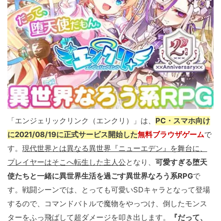
「エンジェリックリンク（エンクリ）」は、
PC・スマホ向け
に2021/08/19に正式サービス開始した
無料ブラウザゲーム
で
す。
現代世界とは異なる異世界『ニューエデン』を舞台に、
プレイヤーはそこへ転生した主人公
となり、
可愛すぎる堕天
使たちと一緒に異世界生活を過ごす異世界なろう系RPG
で
す。戦闘シーンでは、とっても可愛いSDキャラとなって登場
するので、コマンドバトルで魔物をやっつけ、倒したモンス
ターをふっ飛ばして超ダメージを叩き出します。
『だって、