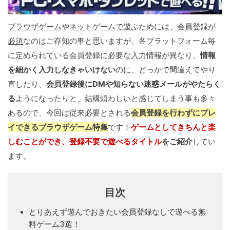
ブラウザゲームやネットゲームで遊ぶためには、会員登録が
必須
なのはご存知の事と思いますが、各プラットフォーム毎
に定められている会員登録に必要な入力情報が異なり、
情報
を細かく入力しなきゃいけない
のに、どっかで間違えてやり
直したり、
会員登録後にDMや知らない迷惑メールがやたらく
る
ようになったりと、結構煩わしいと感じてしまう事も多々
あるので、今回は従来必要とされる
会員登録を行わずにプレ
イできるブラウザゲーム特集
です！
ゲームとしてきちんと楽
しむことができ、登録不要で遊べるタイトル
をご紹介
してい
ます。
目次
とりあえず遊んでおきたい会員登録なしで遊べる無
料ゲーム3選！