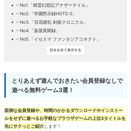
– No1.「精霊幻想記アナザーテイル」
– No2.「学園黙示録HOTD 0」
– No3.「百花繚乱 剣姫クロニクル」
– No4.「薬屋異聞録」
– No5.「イセスマ ファンタジアコネクト」
目次を全て表示する
とりあえず遊んでおきたい会員登録なしで
遊べる無料ゲーム3選！
面倒な会員登録や、時間のかかるダウンロードやインストー
ルをせずに遊べるお手軽なブラウザゲームの上位3タイトルを
先にサクっとご紹介
します！