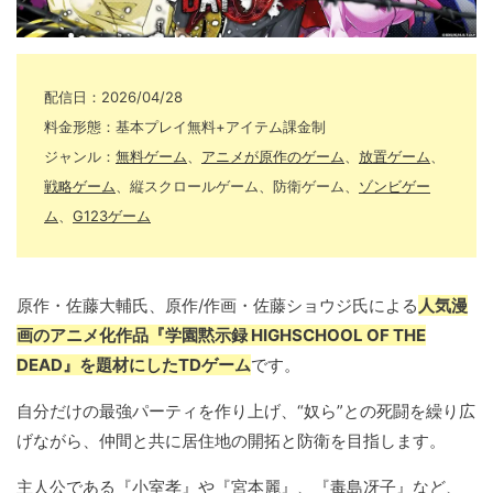
配信日：2026/04/28
料金形態：基本プレイ無料+アイテム課金制
ジャンル：
無料ゲーム
、
アニメが原作のゲーム
、
放置ゲーム
、
戦略ゲーム
、縦スクロールゲーム、防衛ゲーム、
ゾンビゲー
ム
、
G123ゲーム
原作・佐藤大輔氏、原作/作画・佐藤ショウジ氏による
人気漫
画のアニメ化作品『学園黙示録 HIGHSCHOOL OF THE
DEAD』を題材にしたTDゲーム
です。
自分だけの最強パーティを作り上げ、“奴ら”との死闘を繰り広
げながら、仲間と共に居住地の開拓と防衛を目指します。
主人公である『小室孝』や『宮本麗』、『毒島冴子』など、