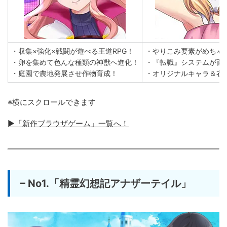
・収集×強化×戦闘が遊べる王道RPG！
・やりこみ要素がめちゃ
・卵を集めて色んな種類の神獣へ進化！
・『転職』システムが面
・庭園で農地発展させ作物育成！
・オリジナルキャラ＆衣
※横にスクロールできます
▶「新作ブラウザゲーム」一覧へ！
– No1.「精霊幻想記アナザーテイル」