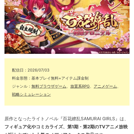
配信日：2026/07/03
料金形態：基本プレイ無料+アイテム課金制
ジャンル：
無料ブラウザゲーム
、
放置系RPG
、
アニメゲーム
、
戦略シミュレーション
原作となったライトノベル『百花繚乱SAMURAI GIRLS』は、
フィギュア化やコミカライズ、第1期・第2期のTVアニメ放映