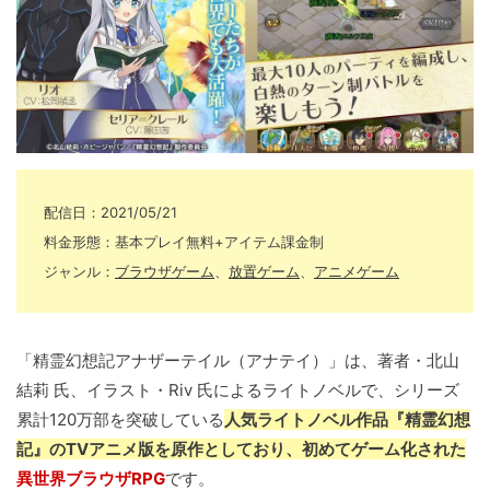
配信日：2021/05/21
料金形態：基本プレイ無料+アイテム課金制
ジャンル：
ブラウザゲーム
、
放置ゲーム
、
アニメゲーム
「精霊幻想記アナザーテイル（アナテイ）」は、著者・北山
結莉 氏、イラスト・Riv 氏によるライトノベルで、シリーズ
累計120万部を突破している
人気ライトノベル作品『精霊幻想
記』のTVアニメ版を原作としており、初めてゲーム化された
異世界ブラウザRPG
です。