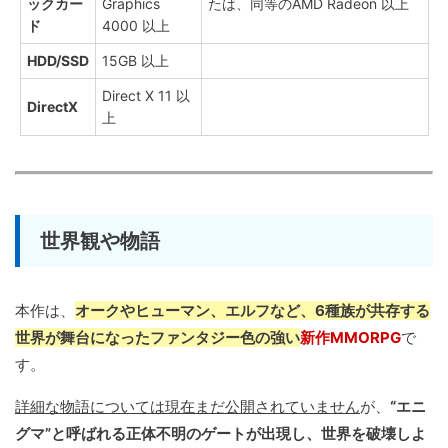
ックカー
Graphics
たは、同等のAMD Radeon 以上
ド
4000 以上
HDD/SSD
15GB 以上
Direct X 11 以
DirectX
上
世界観や物語
本作は、
オークやヒューマン、エルフなど、6種族が共存する
世界が舞台になったファンタジー色の強い
新作MMORPG
で
す。
詳細な物語については現在まだ公開されていません
が、
“エニ
グマ”と呼ばれる正体不明のゲートが出現し、世界を破壊しよ