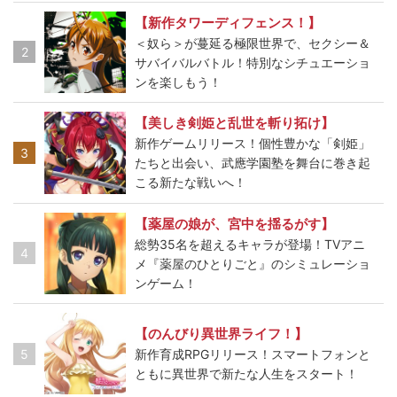
【新作タワーディフェンス！】
＜奴ら＞が蔓延る極限世界で、セクシー＆
2
サバイバルバトル！特別なシチュエーショ
ンを楽しもう！
【美しき剣姫と乱世を斬り拓け】
新作ゲームリリース！個性豊かな「剣姫」
3
たちと出会い、武應学園塾を舞台に巻き起
こる新たな戦いへ！
【薬屋の娘が、宮中を揺るがす】
総勢35名を超えるキャラが登場！TVアニ
4
メ『薬屋のひとりごと』のシミュレーショ
ンゲーム！
【のんびり異世界ライフ！】
5
新作育成RPGリリース！スマートフォンと
ともに異世界で新たな人生をスタート！