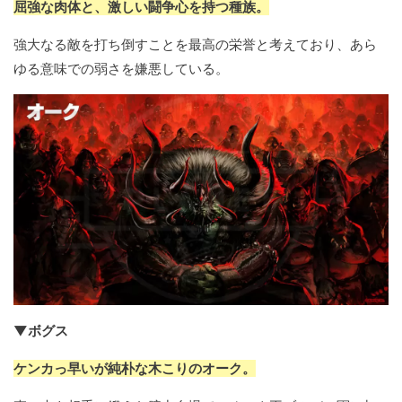
屈強な肉体と、激しい闘争心を持つ種族。
強大なる敵を打ち倒すことを最高の栄誉と考えており、あら
ゆる意味での弱さを嫌悪している。
▼ボグス
ケンカっ早いが純朴な木こりのオーク。