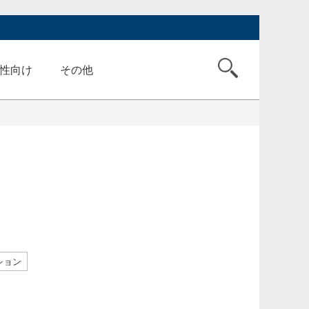
性向け
その他
ション