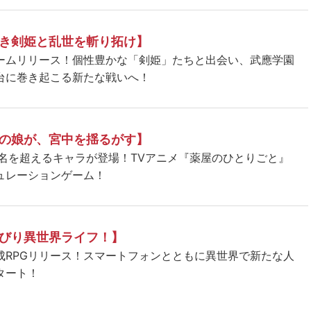
き剣姫と乱世を斬り拓け】
ームリリース！個性豊かな「剣姫」たちと出会い、武應学園
台に巻き起こる新たな戦いへ！
の娘が、宮中を揺るがす】
5名を超えるキャラが登場！TVアニメ『薬屋のひとりごと』
ュレーションゲーム！
びり異世界ライフ！】
成RPGリリース！スマートフォンとともに異世界で新たな人
タート！