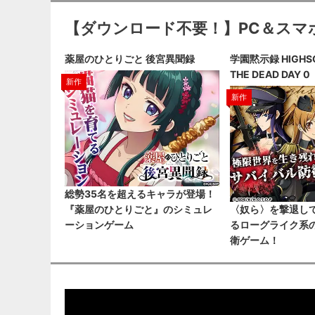
【ダウンロード不要！】PC＆スマ
薬屋のひとりごと 後宮異聞録
学園黙示録 HIGHSC
THE DEAD DAY 0
新作
新作
総勢35名を超えるキャラが登場！
『薬屋のひとりごと』のシミュレ
〈奴ら〉を撃退し
ーションゲーム
るローグライク系
衛ゲーム！