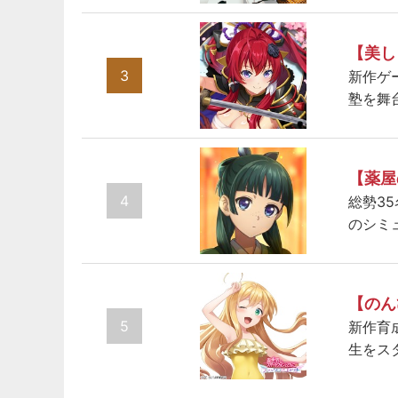
【美し
3
新作ゲ
塾を舞
【薬屋
4
総勢3
のシミ
【のん
5
新作育
生をス