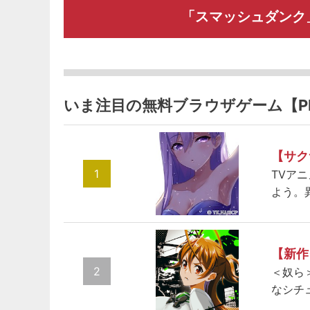
「スマッシュダンク
いま注目の無料ブラウザゲーム【P
【サク
1
TVア
よう。
【新作
2
＜奴ら
なシチ