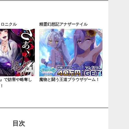
クロニクル
精霊幻想記アナザーテイル
』で妨害や略奪し
魔物と闘う王道ブラウザゲーム！
！
目次