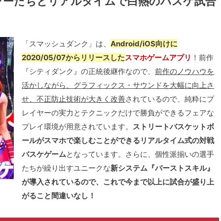
ヤーたちとリアルタイムで白熱のバスケ試合
「スマッシュダンク」は、
Android/iOS向けに
2020/05/07からリリースした
スマホゲームアプリ
！前作
『シティダンク』の正統後継作なので、
前作のノウハウを
活かしながら、グラフィックス・サウンドを大幅に向上さ
せ、不正防止技術が大きく改善
されているので、純粋にプ
レイヤーの実力とテクニックだけで勝負ができるフェアな
プレイ環境が用意されています。
ストリートバスケットボ
ールがスマホで楽しむことができるリアルタイム式の対戦
バスケゲーム
となっています。さらに、個性派揃いの選手
たちが繰り出すユニークな
新システム『バーストスキル』
が導入されているので、これで今まで以上に試合が盛り上
がること間違いなし！