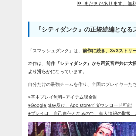
まだまだあります、無
『シティダンク』の正統続編となる
「スマッシュダンク」は、
前作に続き、3v3ストリ
本作は、
前作『シティダンク』から画質音声共に大
より滑らか
になっています。
自分だけの最強チームを作り、全国のプレイヤーた
※基本プレイ無料+アイテム課金制
※Google play及び、App storeでダウンロード可能
※プレイは、自己責任となるので、個人情報の取扱