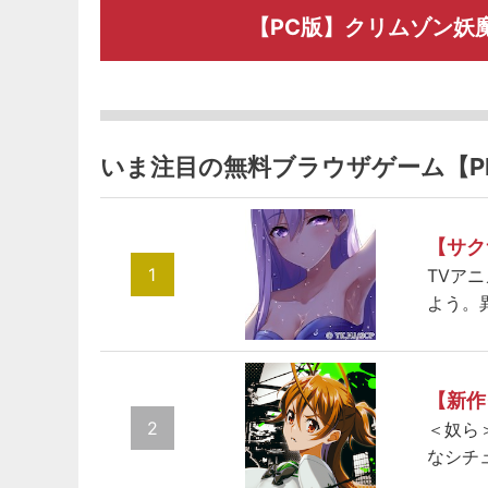
【PC版】クリムゾン妖
いま注目の無料ブラウザゲーム【P
【サク
1
TVア
よう。
【新作
2
＜奴ら
なシチ