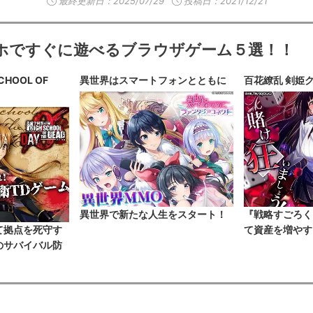
最終更新日：
2025/07/29
投稿日：2021/12/21
ホですぐに遊べるブラウザゲーム５選！！
HOOL OF
異世界はスマートフォンとともに
百花繚乱 剣姫
異世界で新たな人生をスタート！
『戦略すごろく
て拠点を死守す
て資産を増やす
のサバイバル防