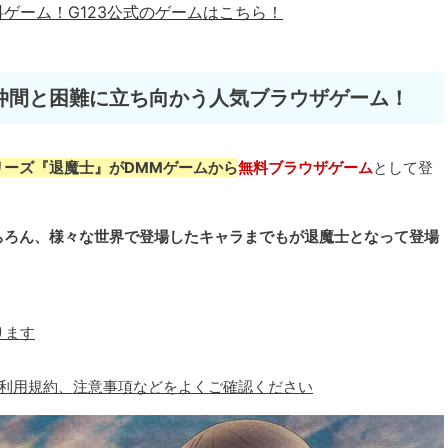
料ゲーム！
G123公式のゲームはこちら！
仲間と困難に立ち向かう人気ブラウザゲーム！
リーズ『退魔士』がDMMゲームから
無料ブラウザゲーム
として登
ちろん、様々な世界で登場したキャラまでもが退魔士となって登場
ります
、利用規約、注意事項などをよくご確認ください