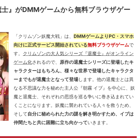
魔士』がDMMゲームから無料ブラウザゲー
「クリムゾン妖魔大戦」は、
DMMゲームよりPC・スマホ
向けに正式サービス開始されている
無料ブラウザゲーム
で
す。
クリムゾンの大人気シリーズ『退魔士』がオンライン
ゲーム化
されるので、
原作の退魔士シリーズに登場したキ
ャラクターはもちろん、様々な世界で登場したキャラクタ
ーまでもが退魔士となって登場
します。他の退魔士とは異
なる不思議な力を秘めた主人公『朝霧 イブ』を中心に、妖
魔と退魔士、それぞれの思惑を巡る争いに巻き込まれてい
くことになります。妖魔に襲われている人々を救うため、
そして
自分に秘められた力の謎を解き明かすため、イブは
仲間たちと共に困難に立ち向かって
いきます。