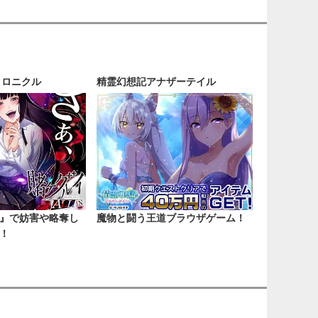
クロニクル
精霊幻想記アナザーテイル
』で妨害や略奪し
魔物と闘う王道ブラウザゲーム！
！