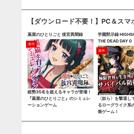
【ダウンロード不要！】PC＆スマ
薬屋のひとりごと 後宮異聞録
学園黙示録 HIGHSC
THE DEAD DAY 0
新作
新作
総勢35名を超えるキャラが登場！
『薬屋のひとりごと』のシミュレ
〈奴ら〉を撃退し
ーションゲーム
るローグライク系
衛ゲーム！