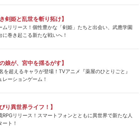
き剣姫と乱世を斬り拓け】
ームリリース！個性豊かな「剣姫」たちと出会い、武應学園
台に巻き起こる新たな戦いへ！
の娘が、宮中を揺るがす】
5名を超えるキャラが登場！TVアニメ『薬屋のひとりごと』
ュレーションゲーム！
びり異世界ライフ！】
成RPGリリース！スマートフォンとともに異世界で新たな人
タート！