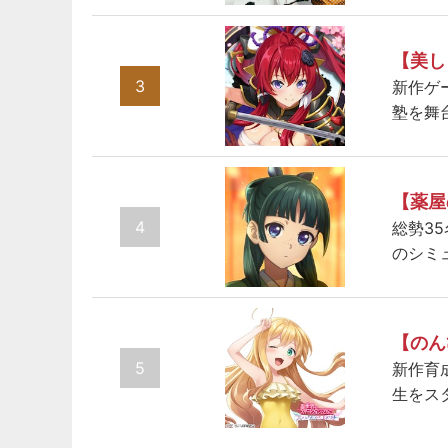
【美し
3
新作ゲ
塾を舞
【薬屋
4
総勢3
のシミ
【のん
5
新作育
生をス