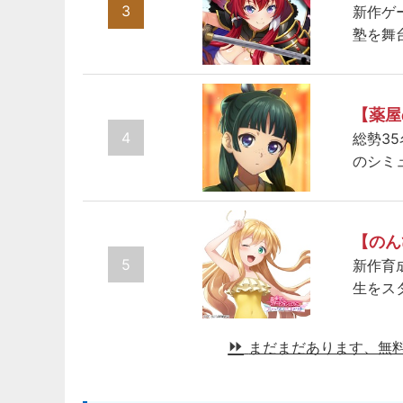
3
新作ゲ
塾を舞
【薬屋
4
総勢3
のシミ
【のん
5
新作育
生をス
まだまだあります、無