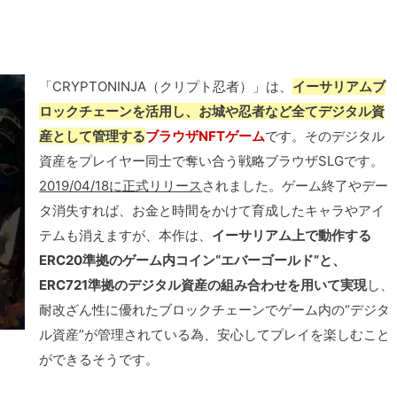
「CRYPTONINJA（クリプト忍者）」は、
イーサリアムブ
ロックチェーンを活用し、お城や忍者など全てデジタル資
産として管理する
ブラウザNFTゲーム
です。そのデジタル
資産をプレイヤー同士で奪い合う戦略ブラウザSLGです。
2019/04/18に正式リリース
されました。ゲーム終了やデー
タ消失すれば、お金と時間をかけて育成したキャラやアイ
テムも消えますが、本作は、
イーサリアム上で動作する
ERC20準拠のゲーム内コイン“エバーゴールド”と、
ERC721準拠のデジタル資産の組み合わせを用いて実現
し、
耐改ざん性に優れたブロックチェーンでゲーム内の“デジタ
ル資産”が管理されている為、安心してプレイを楽しむこと
ができるそうです。