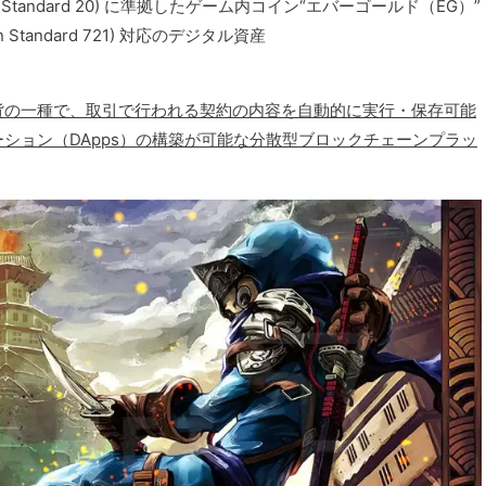
 Token Standard 20) に準拠したゲーム内コイン“エバーゴールド（EG）”
oken Standard 721) 対応のデジタル資産
想暗号通貨の一種で、取引で行われる契約の内容を自動的に実行・保存可能
ション（DApps）の構築が可能な分散型ブロックチェーンプラッ