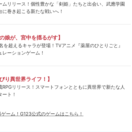
ームリリース！個性豊かな「剣姫」たちと出会い、武應学園
台に巻き起こる新たな戦いへ！
の娘が、宮中を揺るがす】
5名を超えるキャラが登場！TVアニメ『薬屋のひとりごと』
ュレーションゲーム！
びり異世界ライフ！】
成RPGリリース！スマートフォンとともに異世界で新たな人
タート！
料ゲーム！
G123公式のゲームはこちら！