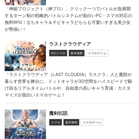
「神姫プロジェクト（神プロ）」クリック一つでバトルが急展開
するターン制の戦略的バトルシステムが面白いPC・スマホ対応の
無料RPG！立ちキャラ＆チビキャラどちらも可愛いすぎる美少女
が勢揃い！
ラストクラウディア
PC/スマホ
基本無料
スマホゲーム
「ラストクラウディア（LAST CLOUDIA）ラスクラ」人と魔獣が
暮らす世界を舞台に、ドットキャラが3D空間をハイスピードで駆
け回るリアルタイムバトルや、自由度の高いキャラ育成・カスタ
マイズが面白いスマホゲーム！
魔剣伝説
スマホ
基本無料
スマホゲーム