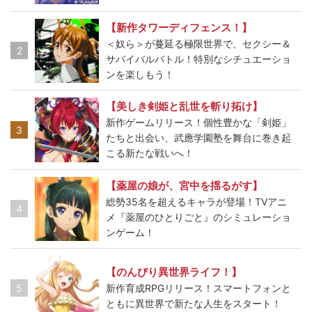
【新作タワーディフェンス！】
＜奴ら＞が蔓延る極限世界で、セクシー＆
2
サバイバルバトル！特別なシチュエーショ
ンを楽しもう！
【美しき剣姫と乱世を斬り拓け】
新作ゲームリリース！個性豊かな「剣姫」
3
たちと出会い、武應学園塾を舞台に巻き起
こる新たな戦いへ！
【薬屋の娘が、宮中を揺るがす】
総勢35名を超えるキャラが登場！TVアニ
4
メ『薬屋のひとりごと』のシミュレーショ
ンゲーム！
【のんびり異世界ライフ！】
5
新作育成RPGリリース！スマートフォンと
ともに異世界で新たな人生をスタート！