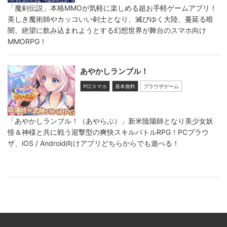
「魔剣伝説」本格MMOが気軽に楽しめる超お手軽ゲームアプリ！
美しき魔術師やカッコいい剣士となり、滅びゆく大陸、蔓延る暗
闇、絶望に飲み込まれようとする幻想世界が舞台のスマホ向け
MMORPG！
あやかしランブル！
PC/スマホ
基本無料
ブラウザゲーム
「あやかしランブル！（あやらぶ）」新米陰陽師となり美少女妖
怪＆神様と共に戦う迎撃型の爽快スキルバトルRPG！PCブラウ
ザ、iOS / Android向けアプリどちらからでも遊べる！