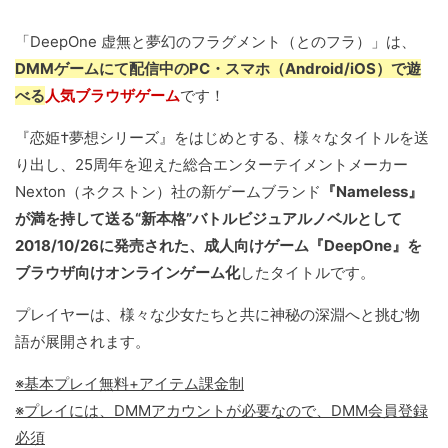
「DeepOne 虚無と夢幻のフラグメント（とのフラ）」は、
DMMゲームにて配信中のPC・スマホ（Android/iOS）で遊
べる
人気ブラウザゲーム
です！
『恋姫†夢想シリーズ』をはじめとする、様々なタイトルを送
り出し、25周年を迎えた総合エンターテイメントメーカー
Nexton（ネクストン）社の新ゲームブランド
『Nameless』
が満を持して送る“新本格”バトルビジュアルノベルとして
2018/10/26に発売された、成人向けゲーム『DeepOne』を
ブラウザ向けオンラインゲーム化
したタイトルです。
プレイヤーは、様々な少女たちと共に神秘の深淵へと挑む物
語が展開されます。
※基本プレイ無料+アイテム課金制
※プレイには、DMMアカウントが必要なので、DMM会員登録
必須