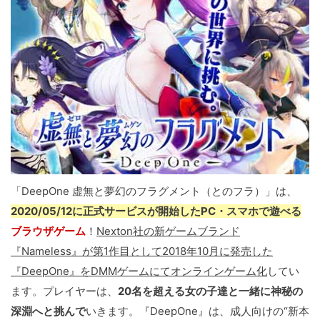
「DeepOne 虚無と夢幻のフラグメント（とのフラ）」は、
2020/05/12に正式サービスが開始したPC・スマホで遊べる
ブラウザゲーム
！
Nexton社の新ゲームブランド
『Nameless』が第1作目として2018年10月に発売した
『DeepOne』をDMMゲームにてオンラインゲーム化
してい
ます。プレイヤーは、
20名を超える女の子達と一緒に神秘の
深淵へと挑んで
いきます。『DeepOne』は、成人向けの“新本