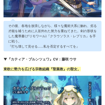
その後、各地を放浪しながら、様々な魔術大系に触れ、劣る
才能を補うために人並外れた努力を重ねてきた。剣の形状を
した魔導書(グリモワール)『クラウソラス・レプリカ』を手
に戦う。
『打ち壊して見せる……私を否定するすべてを』
▼『カティア・ブルンツェワ』CV：藤咲 ウサ
東欧に勢力を広げる宗教組織『聖奠教』の聖女。