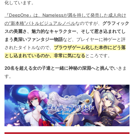
化しています。
『DeepOne』は、Namelessが満を持して発売した成人向け
の“新本格”バトルビジュアルノベル
なのですが、
グラフィック
スの美麗さ、魅力的なキャラクター、そして惹き込まれてし
まう奥深いファンタジー物語
など、プレイヤーに神ゲーと評
されたタイトルなので、
ブラウザゲーム化した本作にどう落
とし込まれているのか、非常に気になる
ところです。
20名を超える女の子達と一緒に神秘の深淵へと挑んで
いきま
す。