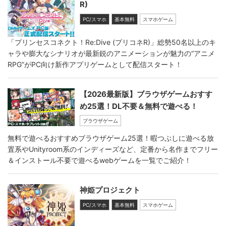
R)
PC/スマホ
基本無料
スマホゲーム
「プリンセスコネクト！Re:Dive (プリコネR)」総勢50名以上のキ
ャラや膨大なシナリオが最新鋭のアニメーションが魅力の“アニメ
RPG”がPC向け新作アプリゲームとして配信スタート！
【2026最新版】ブラウザゲームおすす
め25選！DL不要＆無料で遊べる！
ブラウザゲーム
無料で遊べるおすすめブラウザゲーム25選！暇つぶしに遊べる放
置系やUnityroom系のインディーズなど、定番から名作までフリー
＆インストール不要で遊べるwebゲームを一覧でご紹介！
神姫プロジェクト
PC/スマホ
基本無料
スマホゲーム