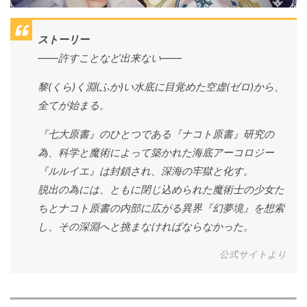
ストーリー
――許すことなど出来ない――
黎(くら)く淵(ふか)い水底に目覚めた空虚(ゼロ)から、
全てが始まる。
『七大原書』のひとつである『ナコト原書』研究の
為、科学と魔術によって築かれた海底アーコロジー
『ルルイエ』は封鎖され、深海の牢獄と化す。
脱出の為には、ともに閉じ込められた魔術士の少女た
ちとナコト原書の内部に広がる異界『幻夢境』を想索
し、その深淵へと挑まなければならなかった。
公式サイトより