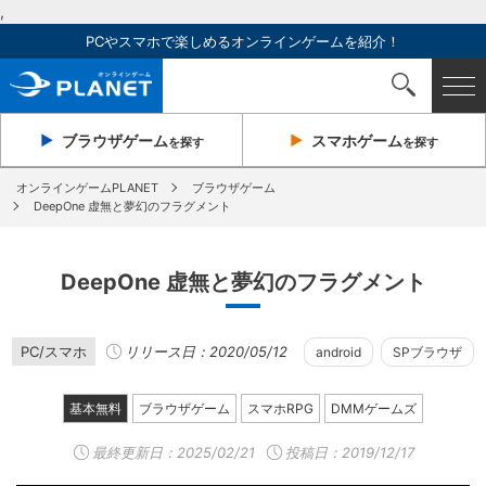
,
PCやスマホで楽しめるオンラインゲームを紹介！
ブラウザ
ゲーム
スマホ
ゲーム
を探す
を探す
オンラインゲームPLANET
ブラウザゲーム
DeepOne 虚無と夢幻のフラグメント
DeepOne 虚無と夢幻のフラグメント
PC/スマホ
リリース日：2020/05/12
android
SPブラウザ
基本無料
ブラウザゲーム
スマホRPG
DMMゲームズ
最終更新日：
2025/02/21
投稿日：2019/12/17