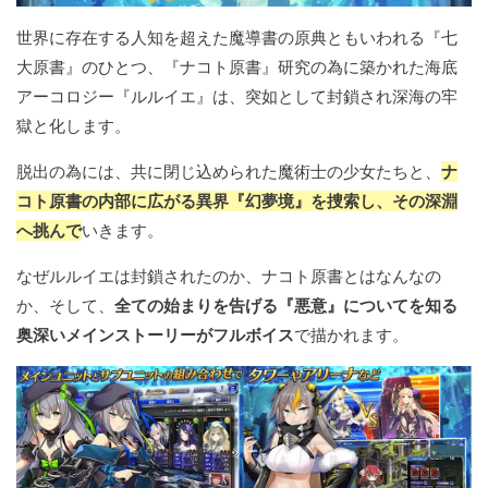
世界に存在する人知を超えた魔導書の原典ともいわれる『七
大原書』のひとつ、『ナコト原書』研究の為に築かれた海底
アーコロジー『ルルイエ』は、突如として封鎖され深海の牢
獄と化します。
脱出の為には、共に閉じ込められた魔術士の少女たちと、
ナ
コト原書の内部に広がる異界『幻夢境』を捜索し、その深淵
へ挑んで
いきます。
なぜルルイエは封鎖されたのか、ナコト原書とはなんなの
か、そして、
全ての始まりを告げる『悪意』についてを知る
奥深いメインストーリーがフルボイス
で描かれます。