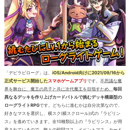
「デビラビローグ」は、
iOS/Android向けに2021/09/16から
正式サービス開始した
スマホゲームアプリ
です。
不思議な魔
界を舞台に、魔王の息子と共に次代魔王を目指すため、
毎回
異なるデッキを作り上げカードバトルで挑むデッキ構築型の
ローグライトRPG
です。どちらに進むかは自分次第なので、
好きなマスを選択し、横スク(横スクロール)式の『ラビリン
ス』を進めていきます。全10種類以上の『ラビリンス』が用
意されているので、敵との戦闘マス、イベントマス、カード