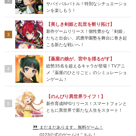
サバイバルバトル！特別なシチュエーショ
ンを楽しもう！
【美しき剣姫と乱世を斬り拓け】
新作ゲームリリース！個性豊かな「剣姫」
3
たちと出会い、武應学園塾を舞台に巻き起
こる新たな戦いへ！
【薬屋の娘が、宮中を揺るがす】
総勢35名を超えるキャラが登場！TVアニ
4
メ『薬屋のひとりごと』のシミュレーショ
ンゲーム！
【のんびり異世界ライフ！】
5
新作育成RPGリリース！スマートフォンと
ともに異世界で新たな人生をスタート！
まだまだあります、無料ゲーム！
G123公式のゲームはこちら！