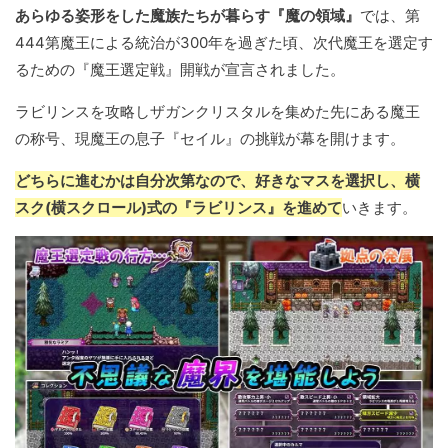
あらゆる姿形をした魔族たちが暮らす『魔の領域』
では、第
444第魔王による統治が300年を過ぎた頃、次代魔王を選定す
るための『魔王選定戦』開戦が宣言されました。
ラビリンスを攻略しザガンクリスタルを集めた先にある魔王
の称号、現魔王の息子『セイル』の挑戦が幕を開けます。
どちらに進むかは自分次第なので、好きなマスを選択し、横
スク(横スクロール)式の『ラビリンス』を進めて
いきます。