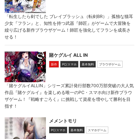
「転生したら剣でした ブレイブラッシュ（転剣BR）」孤独な猫耳
少女『フラン』と、知性を持つ武器『師匠』がゲームで大冒険を
繰り広げる新作ブラウザゲーム！師匠を強化してフランを成長さ
せる！
賭ケグルイ ALL IN
新作
PC/スマホ
基本無料
ブラウザゲーム
「賭ケグルイALLIN」シリーズ累計発行部数700万部突破の大人気
作品『賭ケグルイ』を楽しめる唯一のPC・スマホ向け新作ブラウ
ザゲーム！『戦略すごろく』に挑戦して資産を増やして勝利を目
指す！
メメントモリ
PC/スマホ
基本無料
スマホゲーム