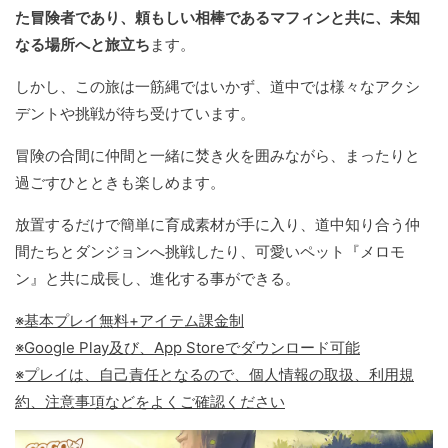
た冒険者であり、頼もしい相棒であるマフィンと共に、未知
なる場所へと旅立ち
ます。
しかし、この旅は一筋縄ではいかず、道中では様々なアクシ
デントや挑戦が待ち受けています。
冒険の合間に仲間と一緒に焚き火を囲みながら、まったりと
過ごすひとときも楽しめます。
放置するだけで簡単に育成素材が手に入り、道中知り合う仲
間たちとダンジョンへ挑戦したり、可愛いペット『メロモ
ン』と共に成長し、進化する事ができる。
※基本プレイ無料+アイテム課金制
※Google Play及び、App Storeでダウンロード可能
※プレイは、自己責任となるので、個人情報の取扱、利用規
約、注意事項などをよくご確認ください