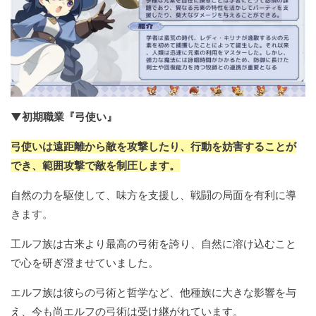
▼初期職業『弓使い』
弓使いは遠距離から敵を攻撃したり、行動を妨害することが
でき、範囲攻撃で敵を制圧します。
自然の力を駆使して、味方を支援し、戦闘の局面を有利に導
きます。
工ルフ族は古来より最高の弓術を誇り、自然に溶け込むこと
で心を研ぎ澄ませていました。
エルフ族は彼らの弓術と哲学など、他種族に大きな影響を与
え、今も尚エルフの弓術は受け継がれています。