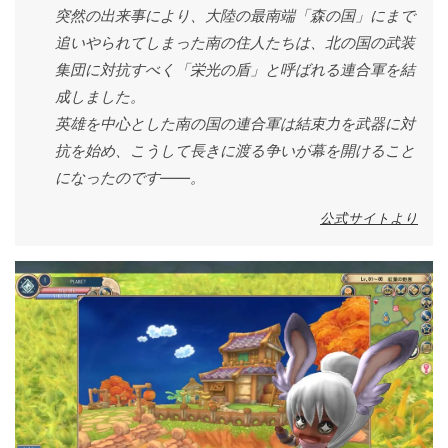
突然の出来事により、大陸の最南端「森の国」にまで
追いやられてしまった南の住人たちは、北の国の武装
集団に対抗すべく「栄光の盾」と呼ばれる連合軍を結
成しました。
英雄を中心とした南の国の連合軍は結束力を武器に対
抗を始め、こうして長きに渡る争いが幕を開けること
になったのです――。
公式サイトより