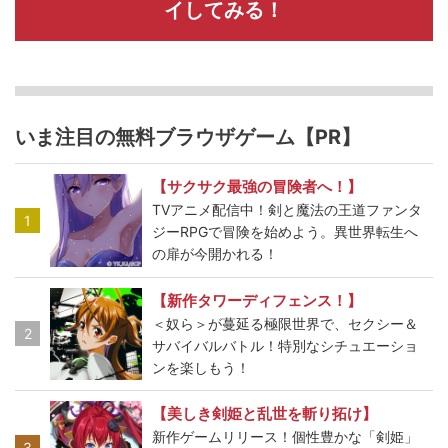
イしてみる！
いま注目の無料ブラウザゲーム【PR】
【サクサク最強の冒険者へ！】
TVアニメ配信中！剣と魔法の王道ファンタ
1
ジーRPGで冒険を始めよう。異世界転生へ
の扉が今開かれる！
【新作タワーディフェンス！】
＜奴ら＞が蔓延る極限世界で、セクシー＆
2
サバイバルバトル！特別なシチュエーショ
ンを楽しもう！
【美しき剣姫と乱世を斬り拓け】
新作ゲームリリース！個性豊かな「剣姫」
3