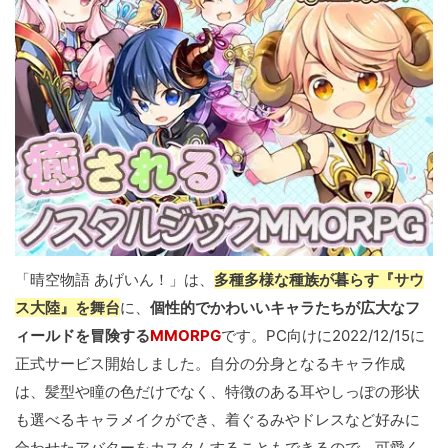
「晴空物語 あげいん！」は、
多種多様な種族が暮らす『サウ
ス大陸』を舞台
に、
個性的でかわいいキャラたちが広大なフ
ィールドを冒険する
MMORPG
です。PC向けに2022/12/15に
正式サービス開始しました。自分の分身となるキャラ作成
は、髪型や瞳の色だけでなく、特徴のある耳やしっぽの形状
も選べるキャラメイクができ、着ぐるみやドレスなど好みに
合わせたアバターをカスタムすることもできるので、可愛く