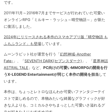
です。
2011年11月～2016年7月までサービスが行われていた可愛い
オンラインRPG「ミルキー・ラッシュ～晴空物語～」が新た
に復活しました。
2024年にリリースされる本作のスマホアプリ版「晴空物語 も
ふもふランド」も登場
しています。
ムーンラビット社が運営を行う「
幻想神域-Another
Fate-
」、「
SEVENTH DARK(セブンスダーク)
」、「
星界神話
ASTRAL TALE
」など、
PC向けの可愛いMMORPGの開発を行
うX-LEGEND Entertainmentが同じく本作の開発を担当
して
います。
本作は、ちょっとレトロなほんわか可愛いファンタジーテイ
ストで楽しめるので、本物みたいな綺麗なグラフィックが好
きな人よりも、コミカルさやちまっとした可愛いさ溢れるグ
ラが好きな人におすすめです。