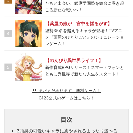
たちと出会い、武應学園塾を舞台に巻き起
こる新たな戦いへ！
【薬屋の娘が、宮中を揺るがす】
総勢35名を超えるキャラが登場！TVアニ
4
メ『薬屋のひとりごと』のシミュレーショ
ンゲーム！
【のんびり異世界ライフ！】
5
新作育成RPGリリース！スマートフォンと
ともに異世界で新たな人生をスタート！
まだまだあります、無料ゲーム！
G123公式のゲームはこちら！
目次
3頭身の可愛いキャラに癒やされるまったり遊べる