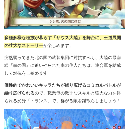
多種多様な種族が暮らす『サウス大陸』を舞台に、王道展開
の壮大なストーリー
が楽しめます。
突然襲ってきた北の国の武装集団に対抗すべく、大陸の最南
端『森の国』に追いやられた南の住人たちは、連合軍を結成
して対抗をし始めます。
個性的でかわいいキャラたちが繰り広げるコミカルバトルが
繰り広げられる
ので、職業毎の派手なスキルと強大な力を得
られる変身『トランス』で、群がる敵を蹴散らしましょう！