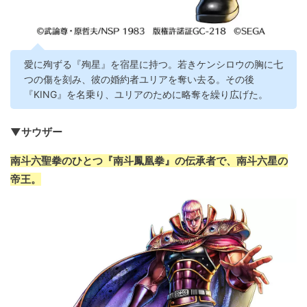
愛に殉ずる『殉星』を宿星に持つ。若きケンシロウの胸に七
つの傷を刻み、彼の婚約者ユリアを奪い去る。その後
『KING』を名乗り、ユリアのために略奪を繰り広げた。
▼サウザー
南斗六聖拳のひとつ『南斗鳳凰拳』の伝承者で、南斗六星の
帝王。