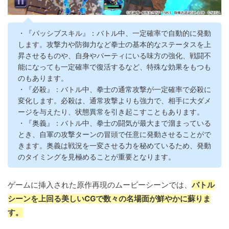
・『パッシブスキル』：バトル中、一定確率で自動的に発動
します。攻撃力や防御力など拳士の基本的なステータスを上
昇させるものや、自身やパーティにいる味方の強化、戦闘不
能になっても一定確率で復活するなど、特殊な効果をもつも
のもあります。
・『必殺』：バトル中、拳士の通常攻撃が一定確率で必殺に
変化します。必殺は、通常攻撃よりも強力で、相手に大ダメ
ージを与えたり、状態異常を引き起こすこともあります。
・『奥義』：バトル中、拳士の闘気が最大まで溜まっている
とき、自軍の攻撃ターンの冒頭で任意に発動させることがで
きます。奥義は戦況を一変させる力を秘めているため、発動
のタイミングを見極めることが重要となります。
ゲームに挿入された原作再現のムービーシーンでは、
バトル
シーンを上回る美しいCGで数々の名場面が鮮やかに蘇りま
す。