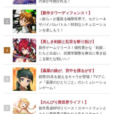
の扉が今開かれる！
【新作タワーディフェンス！】
＜奴ら＞が蔓延る極限世界で、セクシー＆
2
サバイバルバトル！特別なシチュエーショ
ンを楽しもう！
【美しき剣姫と乱世を斬り拓け】
新作ゲームリリース！個性豊かな「剣姫」
3
たちと出会い、武應学園塾を舞台に巻き起
こる新たな戦いへ！
【薬屋の娘が、宮中を揺るがす】
総勢35名を超えるキャラが登場！TVアニ
4
メ『薬屋のひとりごと』のシミュレーショ
ンゲーム！
【のんびり異世界ライフ！】
5
新作育成RPGリリース！スマートフォンと
ともに異世界で新たな人生をスタート！