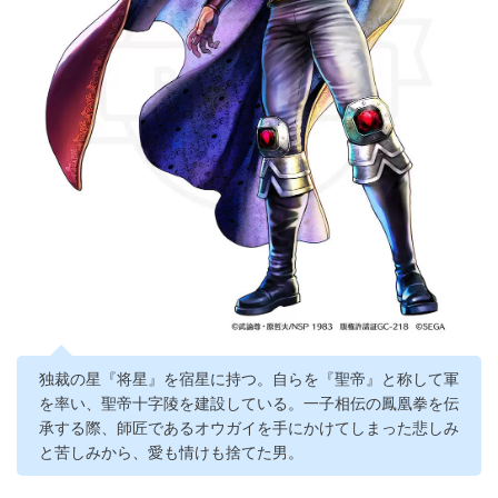
独裁の星『将星』を宿星に持つ。自らを『聖帝』と称して軍
を率い、聖帝十字陵を建設している。一子相伝の鳳凰拳を伝
承する際、師匠であるオウガイを手にかけてしまった悲しみ
と苦しみから、愛も情けも捨てた男。