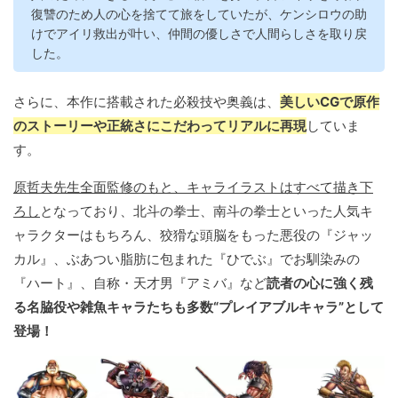
復讐のため人の心を捨てて旅をしていたが、ケンシロウの助
けでアイリ救出が叶い、仲間の優しさで人間らしさを取り戻
した。
さらに、本作に搭載された必殺技や奥義は、
美しいCGで原作
のストーリーや正統さにこだわってリアルに再現
していま
す。
原哲夫先生全面監修のもと、キャライラストはすべて描き下
ろし
となっており、北斗の拳士、南斗の拳士といった人気キ
ャラクターはもちろん、狡猾な頭脳をもった悪役の『ジャッ
カル』、ぶあつい脂肪に包まれた『ひでぶ』でお馴染みの
『ハート』、自称・天才男『アミバ』など
読者の心に強く残
る名脇役や雑魚キャラたちも多数“プレイアブルキャラ”として
登場！