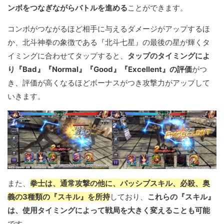
ンボをつなぎながらバトルを進める
ことができます。
コンボがつながるほど相手に与えるダメージがアップするほ
か、北斗神拳の象徴である『北斗七星』の最後の星が輝くタ
イミングに合わせてタップすると、
タップのタイミングによ
り『Bad』『Normal』『Good』『Excellent』の評価
がつ
き、評価が高くなるほどボーナスがつき攻撃力がアップして
いきます。
また、
拳士は、通常攻撃の他に、パッシブスキル、必殺、奥
義の3種類の『スキル』を所持
しており、
これらの『スキル』
は、使用タイミングによって戦局を大きく変えることも可能
です。