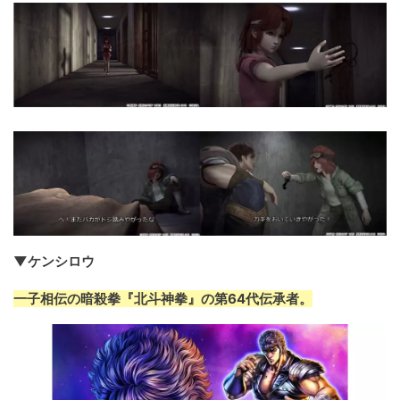
▼ケンシロウ
一子相伝の暗殺拳『北斗神拳』の第64代伝承者。