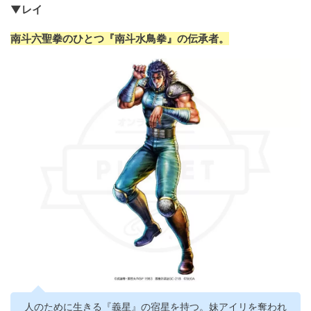
▼レイ
南斗六聖拳のひとつ『南斗水鳥拳』の伝承者。
人のために生きる『義星』の宿星を持つ。妹アイリを奪われ