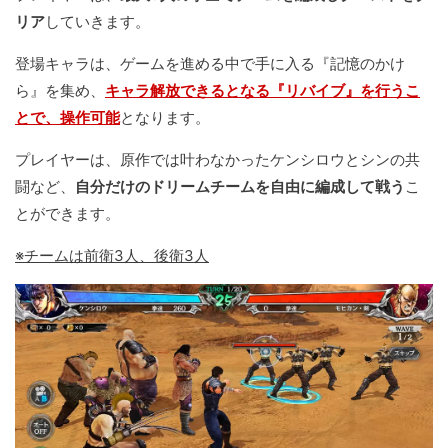
リア
していきます。
登場キャラは、ゲームを進める中で手に入る『記憶のかけ
ら』を集め、
キャラ解放できるとなる『リバイブ』を行うこ
とで、操作可能
となります。
プレイヤーは、原作では叶わなかったケンシロウとシンの共
闘など、
自分だけのドリームチームを自由に編成して戦う
こ
とができます。
※チームは前衛3人、後衛3人