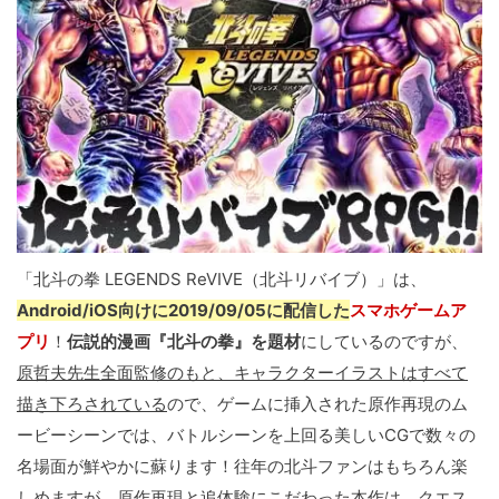
「北斗の拳 LEGENDS ReVIVE（北斗リバイブ）」は、
Android/iOS向けに2019/09/05に配信した
スマホゲームア
プリ
！
伝説的漫画『北斗の拳』を題材
にしているのですが、
原哲夫先生全面監修のもと、キャラクターイラストはすべて
描き下ろされている
ので、ゲームに挿入された原作再現のム
ービーシーンでは、バトルシーンを上回る美しいCGで数々の
名場面が鮮やかに蘇ります！往年の北斗ファンはもちろん楽
しめますが、原作再現と追体験にこだわった本作は、クエス