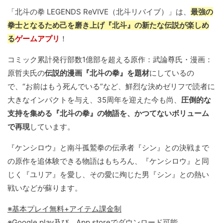
「北斗の拳 LEGENDS ReVIVE（北斗リバイブ）」は、
最強の
拳士となるため己を磨き上げ『北斗』の新たな伝説が楽しめ
る
ゲームアプリ
！
コミック累計発行部数1億部を超える原作：武論尊氏・漫画：
原哲夫氏の
伝説的漫画『北斗の拳』を題材
にしているの
で、“お前はもう死んでいる”など、鮮烈な決めゼリフで読者に
大きなインパクトを与え、35周年を迎えた今も尚、
圧倒的な
支持を集める『北斗の拳』の物語を、かつてないボリューム
で再現
しています。
『ケンシロウ』と南斗孤鷲拳の伝承者『シン』との決戦まで
の原作を追体験できる物語はもちろん、『ケンシロウ』と同
じく『ユリア』を愛し、その愛に殉じた男『シン』との熱い
戦いなどが蘇ります。
※基本プレイ無料+アイテム課金制
※Google play及び、App storeでダウンロード可能