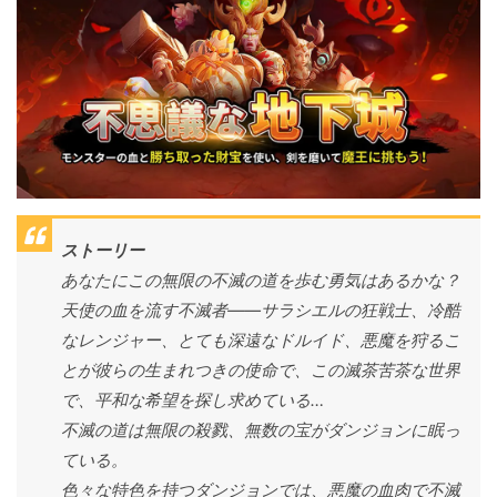
ストーリー
あなたにこの無限の不滅の道を歩む勇気はあるかな？
天使の血を流す不滅者——サラシエルの狂戦士、冷酷
なレンジャー、とても深遠なドルイド、悪魔を狩るこ
とが彼らの生まれつきの使命で、この滅茶苦茶な世界
で、平和な希望を探し求めている…
不滅の道は無限の殺戮、無数の宝がダンジョンに眠っ
ている。
色々な特色を持つダンジョンでは、悪魔の血肉で不滅