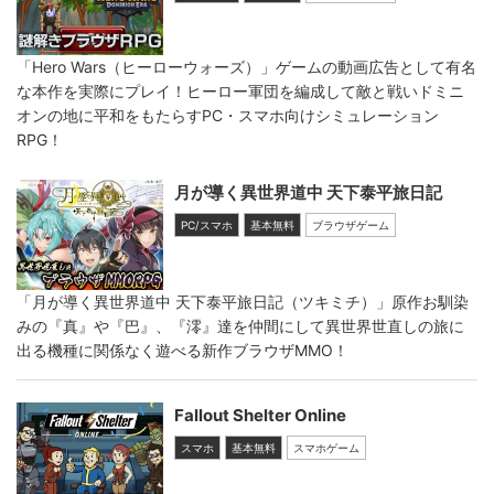
「Hero Wars（ヒーローウォーズ）」ゲームの動画広告として有名
な本作を実際にプレイ！ヒーロー軍団を編成して敵と戦いドミニ
オンの地に平和をもたらすPC・スマホ向けシミュレーション
RPG！
月が導く異世界道中 天下泰平旅日記
PC/スマホ
基本無料
ブラウザゲーム
「月が導く異世界道中 天下泰平旅日記（ツキミチ）」原作お馴染
みの『真』や『巴』、『澪』達を仲間にして異世界世直しの旅に
出る機種に関係なく遊べる新作ブラウザMMO！
Fallout Shelter Online
スマホ
基本無料
スマホゲーム