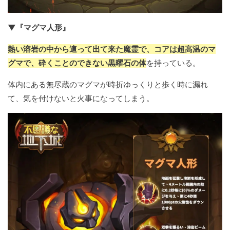
▼『マグマ人形』
熱い溶岩の中から這って出て来た魔霊で、コアは超高温のマ
グマで、砕くことのできない黒曜石の体
を持っている。
体内にある無尽蔵のマグマが時折ゆっくりと歩く時に漏れ
て、気を付けないと火事になってしまう。