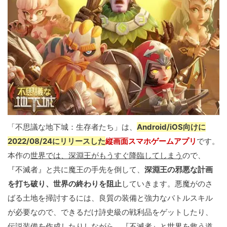
「不思議な地下城：生存者たち」は、
Android/iOS向けに
2022/08/24にリリースした
縦画面スマホゲームアプリ
です。
本作の
世界では、深淵王がもうすぐ降臨してしまう
ので、
『不滅者』と共に魔王の手先を倒して、
深淵王の邪悪な計画
を打ち破り、世界の終わりを阻止
していきます。悪魔がのさ
ばる土地を掃討するには、良質の装備と強力なバトルスキル
が必要なので、できるだけ詩史級の戦利品をゲットしたり、
伝説装備を作成したりしながら、『不滅者』と世界を救う道