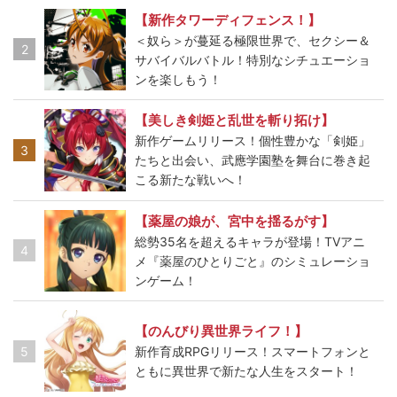
【新作タワーディフェンス！】
＜奴ら＞が蔓延る極限世界で、セクシー＆
2
サバイバルバトル！特別なシチュエーショ
ンを楽しもう！
【美しき剣姫と乱世を斬り拓け】
新作ゲームリリース！個性豊かな「剣姫」
3
たちと出会い、武應学園塾を舞台に巻き起
こる新たな戦いへ！
【薬屋の娘が、宮中を揺るがす】
総勢35名を超えるキャラが登場！TVアニ
4
メ『薬屋のひとりごと』のシミュレーショ
ンゲーム！
【のんびり異世界ライフ！】
5
新作育成RPGリリース！スマートフォンと
ともに異世界で新たな人生をスタート！