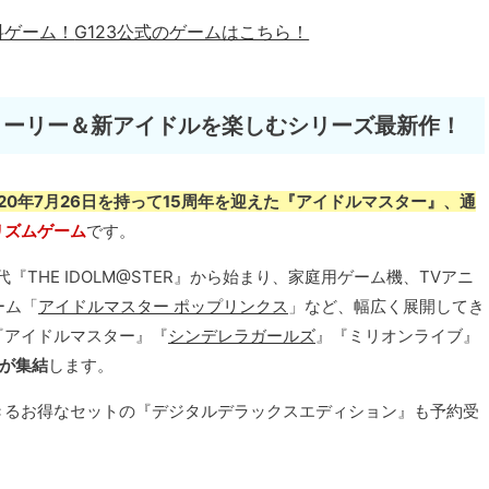
料ゲーム！
G123公式のゲームはこちら！
トーリー＆新アイドルを楽しむシリーズ最新作！
020年7月26日を持って15周年を迎えた『アイドルマスター』、通
リズムゲーム
です。
THE IDOLM@STER』から始まり、家庭用ゲーム機、TVアニ
ーム「
アイドルマスター ポップリンクス
」など、幅広く展開してき
『アイドルマスター』『
シンデレラガールズ
』『ミリオンライブ』
ルが集結
します。
きるお得なセットの『デジタルデラックスエディション』も予約受