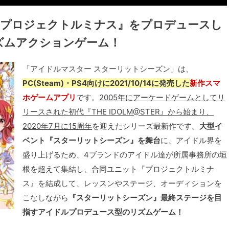
『プロジェクトルミナス』をプロデュースし
ズムアクションゲーム！
「アイドルマスター スターリットシーズン」は、
PC(Steam)・PS4向けに2021/10/14に発売した
新作スマ
ホゲームアプリ
です。
2005年にアーケードゲームとしてリ
リースされた初代『THE IDOLM@STER』から始まり、
2020年7月に15周年
を迎えたシリーズ最新作です。
大型イ
ベント『スターリットシーズン』を舞台
に、アイドル界を
盛り上げるため、4ブランドのアイドル達が所属事務所の垣
根を超えて集結し、合同ユニット『プロジェクトルミナ
ス』を結成して、レッスンやステージ、オーディションを
こなしながら
『スターリットシーズン』最終ステージを目
指すアイドルプロデュース型のリズムゲーム！