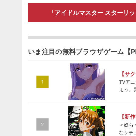
「アイドルマスター スターリ
いま注目の無料ブラウザゲーム【P
【サク
1
TVア
よう。
【新作
2
＜奴ら
なシチ