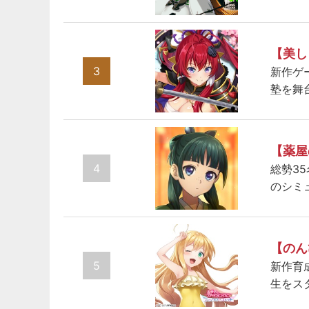
【美し
3
新作ゲ
塾を舞
【薬屋
4
総勢3
のシミ
【のん
5
新作育
生をス