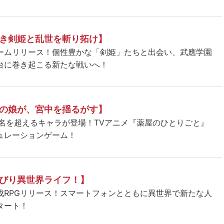
き剣姫と乱世を斬り拓け】
ームリリース！個性豊かな「剣姫」たちと出会い、武應学園
台に巻き起こる新たな戦いへ！
の娘が、宮中を揺るがす】
5名を超えるキャラが登場！TVアニメ『薬屋のひとりごと』
ュレーションゲーム！
びり異世界ライフ！】
成RPGリリース！スマートフォンとともに異世界で新たな人
タート！