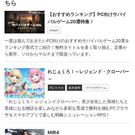
ちら
【おすすめランキング】PC向けサバイ
バルゲーム20選特集！
steam
一度は遊んでおきたいPC向けのおすすめサバイバルゲーム20選を
ランキング形式でご紹介！無料タイトルを多く取り揃え、定番か
ら新作、ソロからマルチまで取扱っています。
れじぇくろ！～レジェンド・クローバー
～
PC/スマホ
基本無料
ブラウザゲーム
「れじぇくろ！ レジェンドクローバー」美少女化した英雄たちと
英雄になる物語を楽しみながら多彩な育成で勝利を掴むPCブラウ
ザ＆スマホアプリで楽しむ戦略シミュレーションRPG！
MIR4