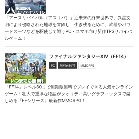
「アースリバイバル（アスリバ）」近未来の終末世界で、異星文
明により侵略された地球を冒険し、生き残るために、武器やパワ
ードスーツなどを駆使して戦うPC・スマホ向け新作TPSサバイバ
ルゲーム！
ファイナルファンタジーXIV（FF14）
PC
無料体験可
MMORPG
「FF14」レベル80まで無期限無料でプレイできる人気オンライン
ゲーム！壮大で重厚な物語がクオリティ高いグラフィックスで楽
しめる『FFシリーズ』最新作MMORPG！