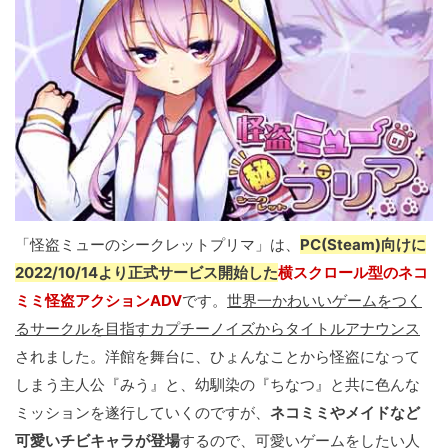
「怪盗ミューのシークレットプリマ」は、
PC(Steam)向けに
2022/10/14より正式サービス開始した
横スクロール型のネコ
ミミ怪盗アクションADV
です。
世界一かわいいゲームをつく
るサークルを目指すカプチーノイズからタイトルアナウンス
されました。洋館を舞台に、ひょんなことから怪盗になって
しまう主人公『みう』と、幼馴染の『ちなつ』と共に色んな
ミッションを遂行していくのですが、
ネコミミやメイドなど
可愛いチビキャラが登場
するので、可愛いゲームをしたい人