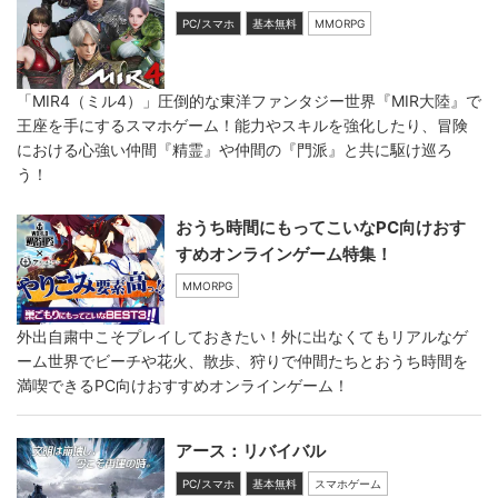
PC/スマホ
基本無料
MMORPG
「MIR4（ミル4）」圧倒的な東洋ファンタジー世界『MIR大陸』で
王座を手にするスマホゲーム！能力やスキルを強化したり、冒険
における心強い仲間『精霊』や仲間の『門派』と共に駆け巡ろ
う！
おうち時間にもってこいなPC向けおす
すめオンラインゲーム特集！
MMORPG
外出自粛中こそプレイしておきたい！外に出なくてもリアルなゲ
ーム世界でビーチや花火、散歩、狩りで仲間たちとおうち時間を
満喫できるPC向けおすすめオンラインゲーム！
アース：リバイバル
PC/スマホ
基本無料
スマホゲーム