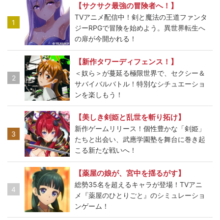
【サクサク最強の冒険者へ！】
TVアニメ配信中！剣と魔法の王道ファンタ
1
ジーRPGで冒険を始めよう。異世界転生へ
の扉が今開かれる！
【新作タワーディフェンス！】
＜奴ら＞が蔓延る極限世界で、セクシー＆
2
サバイバルバトル！特別なシチュエーショ
ンを楽しもう！
【美しき剣姫と乱世を斬り拓け】
新作ゲームリリース！個性豊かな「剣姫」
3
たちと出会い、武應学園塾を舞台に巻き起
こる新たな戦いへ！
【薬屋の娘が、宮中を揺るがす】
総勢35名を超えるキャラが登場！TVアニ
4
メ『薬屋のひとりごと』のシミュレーショ
ンゲーム！