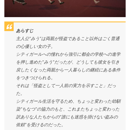
あらすじ
主人公”みう”は両親が怪盗であること以外はごく普通
の心優しい女の子。
シティガールへの憧れから強引に都会の学校への進学
を押し進めた”みう”だったが、どうしても彼女を引き
戻したくなった両親から一人暮らしの継続にある条件
をつきつけられる。
それは「怪盗として一人前の実力を示すこと」だっ
た。
シティガール生活を守るため、ちょっと変わった幼馴
染”ちなつ”の協力のもと、これまたちょっと変わった
訳ありな人たちからの”誰にも迷惑を掛けない盗みの
依頼”を受けるのだった。