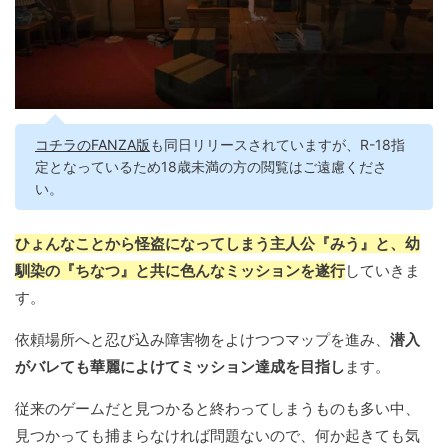
コチラのFANZA版
も同日リリースされていますが、R-18指
定となっているため18歳未満の方の閲覧はご遠慮くださ
い。
ひょんなことから怪盗になってしまう主人公『みう』と、幼
馴染の『ちなつ』と共に色んなミッションを遂行
していきま
す。
依頼場所へと忍び込み障害物をよけつつマップを進み、
潜入
がバレても華麗によけてミッション達成を目指し
ます。
従来のゲームだと見つかると終わってしまうものも多い中、
見つかっても捕まらなければ問題ないので、何か起きても気