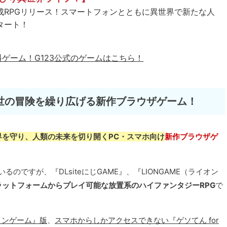
成RPGリリース！スマートフォンとともに異世界で新たな人
タート！
料ゲーム！
G123公式のゲームはこちら！
世の冒険を繰り広げる新作ブラウザゲーム！
界を守り、人類の未来を切り開くPC・スマホ向け
新作ブラウザゲ
のですが、『DLsiteにじGAME』、『LIONGAME（ライオン
ラットフォームからプレイ可能な放置系のハイファンタジーRPG
で
インゲーム』版
、
スマホからしかアクセスできない『ゲソてん for