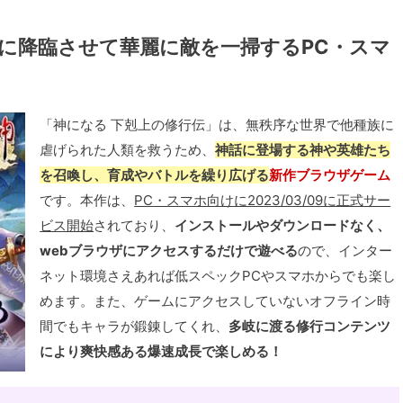
己に降臨させて華麗に敵を一掃するPC・スマ
「神になる 下剋上の修行伝」は、無秩序な世界で他種族に
虐げられた人類を救うため、
神話に登場する神や英雄たち
を召喚し、育成やバトルを繰り広げる
新作ブラウザゲーム
です。本作は、
PC・スマホ向けに2023/03/09に正式サー
ビス開始
されており、
インストールやダウンロードなく、
webブラウザにアクセスするだけで遊べる
ので、インター
ネット環境さえあれば低スペックPCやスマホからでも楽し
めます。また、ゲームにアクセスしていないオフライン時
間でもキャラが鍛錬してくれ、
多岐に渡る修行コンテンツ
により爽快感ある爆速成長で楽しめる！