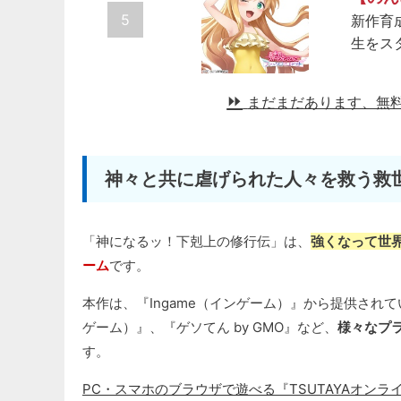
5
新作育
生をス
まだまだあります、無
神々と共に虐げられた人々を救う救
「神になるッ！下剋上の修行伝」は、
強くなって世
ーム
です。
本作は、『Ingame（インゲーム）』から提供されている
ゲーム）』、『ゲソてん by GMO』など、
様々なプ
す。
PC・スマホのブラウザで遊べる『TSUTAYAオンラ