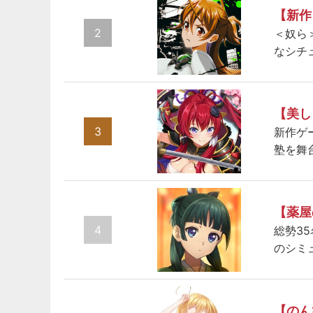
【新作
2
＜奴ら
なシチ
【美し
3
新作ゲ
塾を舞
【薬屋
4
総勢3
のシミ
【のん