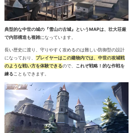
典型的な中世の城の『雪山の古城』というMAPは、壮大荘厳
で内部構造も複雑
になっています。
長い歴史に渡り、守りやすく攻めるのは難しい防御型の設計
になっており、
プレイヤーはこの建物内では、中世の攻城戦
のような戦い方を体験できる
ので、
これぞ戦略！的な作戦を
練る
こともできます。