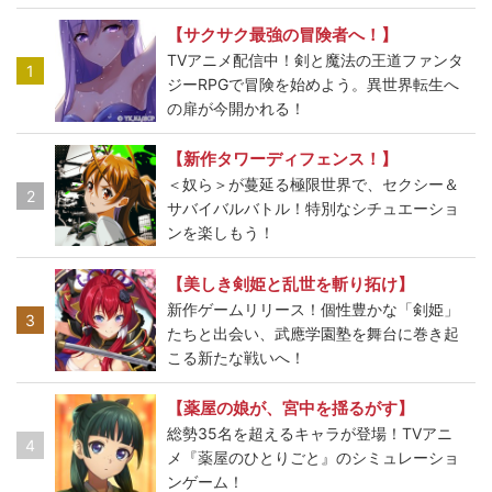
【サクサク最強の冒険者へ！】
TVアニメ配信中！剣と魔法の王道ファンタ
1
ジーRPGで冒険を始めよう。異世界転生へ
の扉が今開かれる！
【新作タワーディフェンス！】
＜奴ら＞が蔓延る極限世界で、セクシー＆
2
サバイバルバトル！特別なシチュエーショ
ンを楽しもう！
【美しき剣姫と乱世を斬り拓け】
新作ゲームリリース！個性豊かな「剣姫」
3
たちと出会い、武應学園塾を舞台に巻き起
こる新たな戦いへ！
【薬屋の娘が、宮中を揺るがす】
総勢35名を超えるキャラが登場！TVアニ
4
メ『薬屋のひとりごと』のシミュレーショ
ンゲーム！