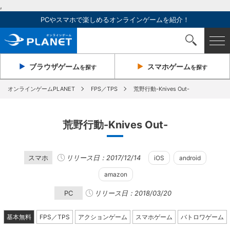
,
PCやスマホで楽しめるオンラインゲームを紹介！
ブラウザ
ゲーム
スマホ
ゲーム
を探す
を探す
オンラインゲームPLANET
FPS／TPS
荒野行動-Knives Out-
荒野行動-Knives Out-
スマホ
リリース日：2017/12/14
iOS
android
amazon
PC
リリース日：2018/03/20
基本無料
FPS／TPS
アクションゲーム
スマホゲーム
バトロワゲーム