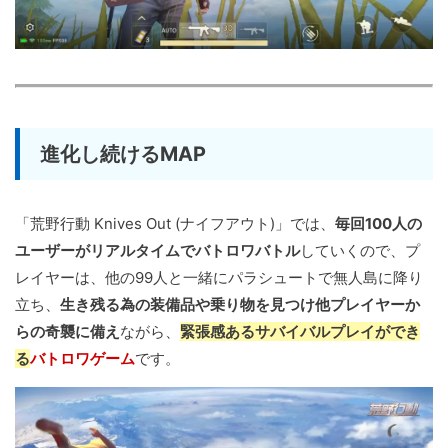
進化し続けるMAP
「荒野行動 Knives Out (ナイフアウト)」では、
毎回100人の
ユーザーがリアルタイムでバトロワバトル
していくので、プ
レイヤーは、他の99人と一緒にパラシュートで無人島に降り
立ち、
生き残る為の装備品や乗り物を見つけ他プレイヤーか
らの奇襲に備え
ながら、
緊張感あるサバイバルプレイができ
る
バトロワゲーム
です。