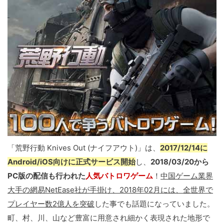
「荒野行動 Knives Out (ナイフアウト)」は、
2017/12/14に
Android/iOS向けに正式サービス開始
し、
2018/03/20から
PC版の配信も行われた
人気バトロワゲーム
！
中国ゲーム業界
大手の網易NetEase社が手掛け、2018年02月には、全世界で
プレイヤー数2億人を突破
した事でも話題になっていました。
町、村、川、山など豊富に用意され細かく表現された地形で