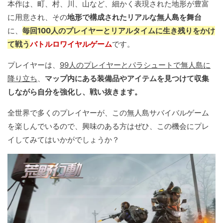
本作は、町、村、川、山など、細かく表現された地形が豊富
に用意され、その
地形で構成されたリアルな無人島を舞台
に、
毎回100人のプレイヤーとリアルタイムに生き残りをかけ
て戦う
バトルロワイヤルゲーム
です。
プレイヤーは、
99人のプレイヤーとパラシュートで無人島に
降り立ち
、
マップ内にある装備品やアイテムを見つけて収集
しながら自分を強化し、戦い抜きます。
全世界で多くのプレイヤーが、この無人島サバイバルゲーム
を楽しんでいるので、興味のある方はぜひ、この機会にプレ
イしてみてはいかがでしょうか？