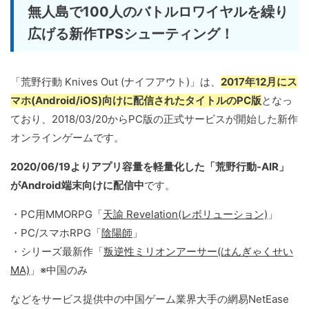
無人島で100人のバトルロワイヤルを繰り
広げる新作TPSシューティング！
「荒野行動 Knives Out (ナイフアウト)」は、
2017年12月にス
マホ(Android/iOS)向けに配信されたタイトルのPC版
となっ
ており、2018/03/20からPC版の正式サービスが開始した新作
オンラインゲームです。
2020/06/19よりアプリ容量を軽量化した「荒野行動-AIR」
がAndroid端末向けに配信中
です。
・PC用MMORPG「
天諭 Revelation(レボリューション)
」
・PC/スマホRPG「
陰陽師
」
・シリーズ最新作「
叛逆性ミリオンアーサー(はんぎゃくせい
MA)
」※中国のみ
などをサービス提供中の中国ゲーム業界大手の網易NetEase