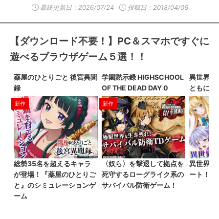
最終更新日：
2026/07/24
投稿日：2018/04/06
【ダウンロード不要！】PC＆スマホですぐに
遊べるブラウザゲーム５選！！
薬屋のひとりごと 後宮異聞
学園黙示録 HIGHSCHOOL
異世界は
録
OF THE DEAD DAY 0
ともに
新作
新作
総勢35名を超えるキャラ
〈奴ら〉を撃退して拠点を
異世界で
が登場！『薬屋のひとりご
死守するローグライク系の
ート！
と』のシミュレーションゲ
サバイバル防衛ゲーム！
ーム