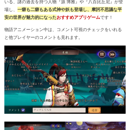
いる、謎の過去を持つ人物『源 博雅』や『八百比丘尼』が登
場し、
一癖も二癖もある式神や妖も登場し、摩訶不思議な平
安の世界が魅力的になった
おすすめアプリゲーム
です！
物語アニメーション中は、コメント可視のチェックをいれる
と他プレイヤーのコメントも見れます。