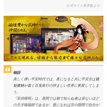
公式サイト世界観より
物語
美しく儚い平安時代では、夜になると共に平安京は魑
魅魍魎が蠢く百鬼夜行の悍ましい世界に豹変してしま
う。
『安倍晴明』は、昼間では都で知らぬ者は居ないほど
の天才陰陽師であるが、夜になれば京の隙間で自分が