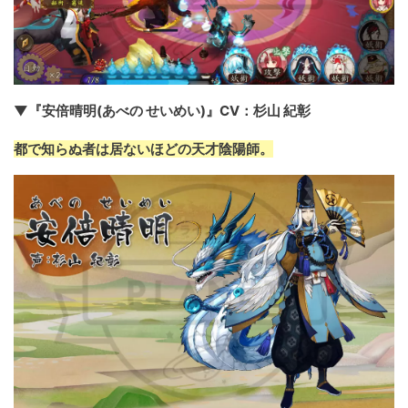
▼『安倍晴明(あべの せいめい)』CV：杉山 紀彰
都で知らぬ者は居ないほどの天才陰陽師。