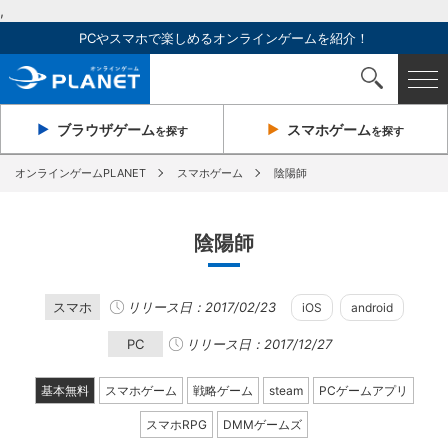
,
PCやスマホで楽しめるオンラインゲームを紹介！
ブラウザ
ゲーム
スマホ
ゲーム
を探す
を探す
オンラインゲームPLANET
スマホゲーム
陰陽師
陰陽師
スマホ
リリース日：2017/02/23
iOS
android
PC
リリース日：2017/12/27
基本無料
スマホゲーム
戦略ゲーム
steam
PCゲームアプリ
スマホRPG
DMMゲームズ