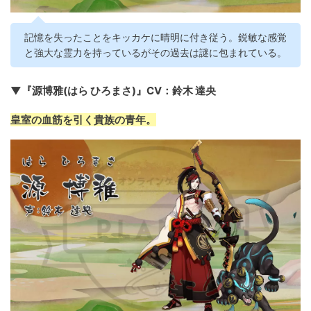
記憶を失ったことをキッカケに晴明に付き従う。鋭敏な感覚
と強大な霊力を持っているがその過去は謎に包まれている。
▼『源博雅(はら ひろまさ)』CV：鈴木 達央
皇室の血筋を引く貴族の青年。