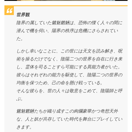
世界観
陰界の属していた魑魅魍魎は、恐怖の慄く人々の間に
潜んで機を伺い、陽界の秩序は危機にさらされてい
た。
しかし幸いなことに、この世には天文を読み解き、呪
術を操るだけでなく、陰陽二つの世界を自在に行き来
し、霊体を司ることすら可能にする異能力者がいた。
彼らはそれぞれの能力を駆使して、陰陽二つの世界の
均衡を保つため、己の命を懸け戦っている。
そんな彼らを、世の人々は敬意をこめて、陰陽師と呼
ぶ。
魑魅魍魎たちが織り成すこの絢爛豪華かつ奇想天外
な、人と妖が共存していた時代を舞台にプレイしてい
きます。