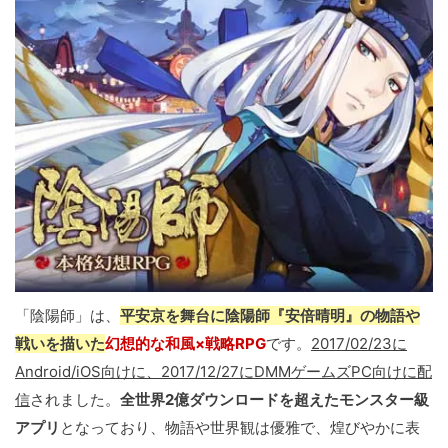
「陰陽師」は、
平安京を舞台に陰陽師『安倍晴明』の物語や
戦いを描いた
幻想的な和風×戦略RPG
です。
2017/02/23に
Android/iOS向けに、2017/12/27にDMMゲームズPC向けに配
信
されました。
全世界2億ダウンロードを超えたモンスター級
アプリ
となっており、物語や世界観は優雅で、煌びやかに表