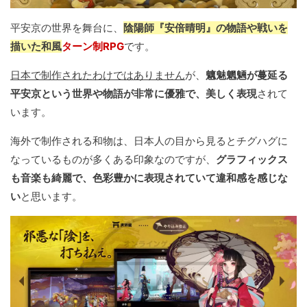
平安京の世界を舞台に、
陰陽師『安倍晴明』の物語や戦いを
描いた和風
ターン制RPG
です。
日本で制作されたわけではありません
が、
魑魅魍魎が蔓延る
平安京という世界や物語が非常に優雅で、美しく表現
されて
います。
海外で制作される和物は、日本人の目から見るとチグハグに
なっているものが多くある印象なのですが、
グラフィックス
も音楽も綺麗で、色彩豊かに表現されていて違和感を感じな
い
と思います。