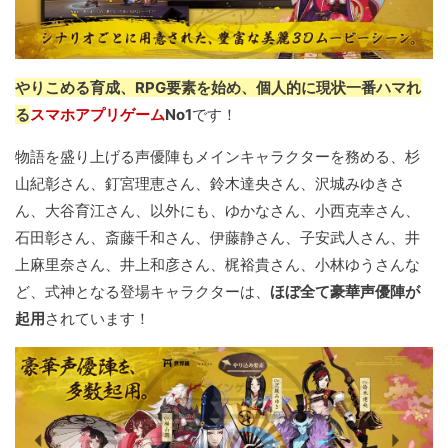
やりこめる育成、RPG要素を始め、個人的に現状一番ハマれ
る
スマホアプリゲーム
No1
です！
物語を盛り上げる声優陣もメインキャラクターを務める、杉
山紀彰さん、釘宮理恵さん、鈴木達央さん、沢城みゆきさ
ん、大谷育江さん、以外にも、ゆかなさん、小西克幸さん、
石田彰さん、斎藤千和さん、伊藤静さん、子安武人さん、井
上麻里奈さん、井上和彦さん、梶裕貴さん、小林ゆうさんな
ど、式神となる登場キャラクターは、
ほぼ全て豪華声優陣が
起用
されています！