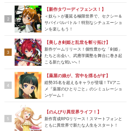
【新作タワーディフェンス！】
＜奴ら＞が蔓延る極限世界で、セクシー＆
2
サバイバルバトル！特別なシチュエーショ
ンを楽しもう！
【美しき剣姫と乱世を斬り拓け】
新作ゲームリリース！個性豊かな「剣姫」
3
たちと出会い、武應学園塾を舞台に巻き起
こる新たな戦いへ！
【薬屋の娘が、宮中を揺るがす】
総勢35名を超えるキャラが登場！TVアニ
4
メ『薬屋のひとりごと』のシミュレーショ
ンゲーム！
【のんびり異世界ライフ！】
5
新作育成RPGリリース！スマートフォンと
ともに異世界で新たな人生をスタート！