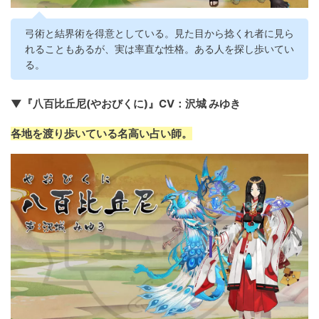
弓術と結界術を得意としている。見た目から捻くれ者に見ら
れることもあるが、実は率直な性格。ある人を探し歩いてい
る。
▼『八百比丘尼(やおびくに)』CV：沢城 みゆき
各地を渡り歩いている名高い占い師。