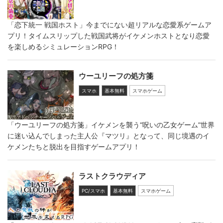
「恋下統一 戦国ホスト」今までにない超リアルな恋愛系ゲームア
プリ！タイムスリップした戦国武将がイケメンホストとなり恋愛
を楽しめるシミュレーションRPG！
ウーユリーフの処方箋
スマホ
基本無料
スマホゲーム
「ウーユリーフの処方箋」イケメンを襲う“呪いの乙女ゲーム”世界
に迷い込んでしまった主人公『マツリ』となって、同じ境遇のイ
ケメンたちと脱出を目指すゲームアプリ！
ラストクラウディア
PC/スマホ
基本無料
スマホゲーム