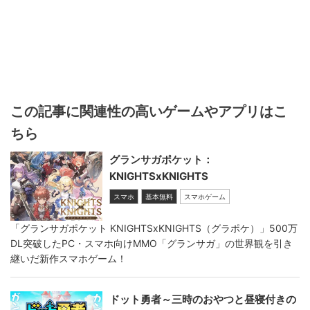
この記事に関連性の高いゲームやアプリはこ
ちら
グランサガポケット：
KNIGHTSxKNIGHTS
スマホ
基本無料
スマホゲーム
「グランサガポケット KNIGHTSxKNIGHTS（グラポケ）」500万
DL突破したPC・スマホ向けMMO「グランサガ」の世界観を引き
継いだ新作スマホゲーム！
ドット勇者～三時のおやつと昼寝付きの