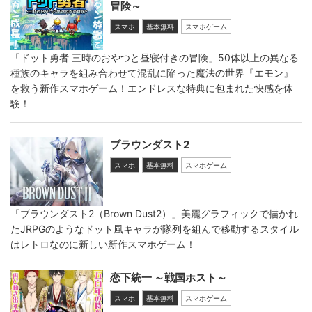
冒険～
スマホ
基本無料
スマホゲーム
「ドット勇者 三時のおやつと昼寝付きの冒険」50体以上の異なる
種族のキャラを組み合わせて混乱に陥った魔法の世界『エモン』
を救う新作スマホゲーム！エンドレスな特典に包まれた快感を体
験！
ブラウンダスト2
スマホ
基本無料
スマホゲーム
「ブラウンダスト2（Brown Dust2）」美麗グラフィックで描かれ
たJRPGのようなドット風キャラが隊列を組んで移動するスタイル
はレトロなのに新しい新作スマホゲーム！
恋下統一 ～戦国ホスト～
スマホ
基本無料
スマホゲーム