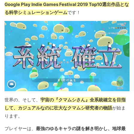
Google Play Indie Games Festival 2019 Top10選出作品とな
る科学シミュレーションゲーム
です！
世界の、そして、
宇宙の『クマムシさん』全系統確立を目指
して、カジュアルなのに壮大なクマムシ研究者の物語
が始ま
ります。
プレイヤーは、
最強のゆるキャラの謎を解き明かし、地球最