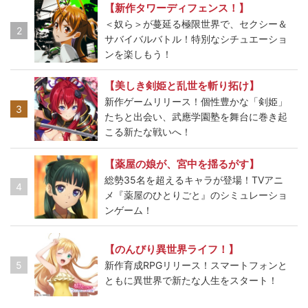
【新作タワーディフェンス！】
＜奴ら＞が蔓延る極限世界で、セクシー＆
2
サバイバルバトル！特別なシチュエーショ
ンを楽しもう！
【美しき剣姫と乱世を斬り拓け】
新作ゲームリリース！個性豊かな「剣姫」
3
たちと出会い、武應学園塾を舞台に巻き起
こる新たな戦いへ！
【薬屋の娘が、宮中を揺るがす】
総勢35名を超えるキャラが登場！TVアニ
4
メ『薬屋のひとりごと』のシミュレーショ
ンゲーム！
【のんびり異世界ライフ！】
5
新作育成RPGリリース！スマートフォンと
ともに異世界で新たな人生をスタート！