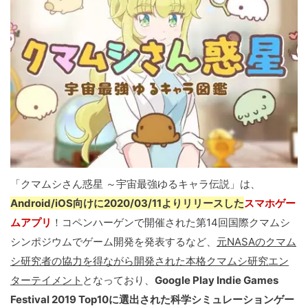
「クマムシさん惑星 ～宇宙最強ゆるキャラ伝説」は、
Android/iOS向けに2020/03/11よりリリースした
スマホゲー
ムアプリ
！コペンハーゲンで開催された第14回国際クマムシ
シンポジウムでゲーム開発を発表するなど、
元NASAのクマム
シ研究者の協力を得ながら開発された本格クマムシ研究エン
ターテイメント
となっており、
Google Play Indie Games
Festival 2019 Top10に選出された科学シミュレーションゲー