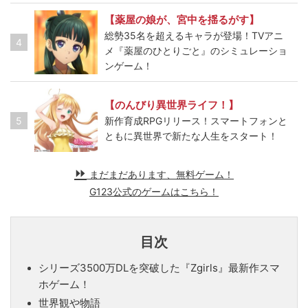
【薬屋の娘が、宮中を揺るがす】
総勢35名を超えるキャラが登場！TVアニ
4
メ『薬屋のひとりごと』のシミュレーショ
ンゲーム！
【のんびり異世界ライフ！】
5
新作育成RPGリリース！スマートフォンと
ともに異世界で新たな人生をスタート！
まだまだあります、無料ゲーム！
G123公式のゲームはこちら！
目次
シリーズ3500万DLを突破した『Zgirls』最新作スマ
ホゲーム！
世界観や物語