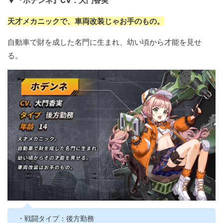
▼『ホデンネ』CV：大門香実
天才メカニックで、車両改装じゃお手のもの。
自動車で財を成した名門に生まれ、幼い頃から才能を見せ
る。
・戦闘タイプ：後方勤務