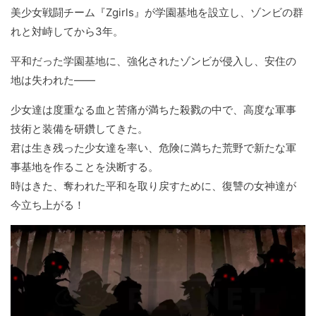
美少女戦闘チーム『Zgirls』が学園基地を設立し、ゾンビの群
れと対峙してから3年。
平和だった学園基地に、強化されたゾンビが侵入し、安住の
地は失われた――
少女達は度重なる血と苦痛が満ちた殺戮の中で、高度な軍事
技術と装備を研鑽してきた。
君は生き残った少女達を率い、危険に満ちた荒野で新たな軍
事基地を作ることを決断する。
時はきた、奪われた平和を取り戻すために、復讐の女神達が
今立ち上がる！