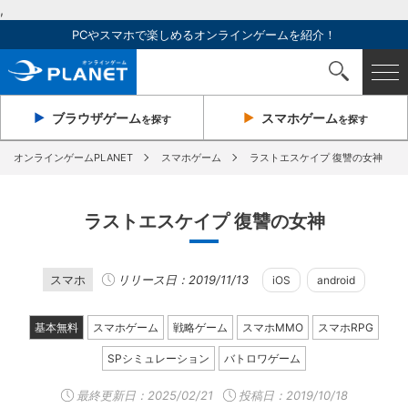
,
PCやスマホで楽しめるオンラインゲームを紹介！
ブラウザ
ゲーム
スマホ
ゲーム
を探す
を探す
オンラインゲームPLANET
スマホゲーム
ラストエスケイプ 復讐の女神
ラストエスケイプ 復讐の女神
スマホ
リリース日：2019/11/13
iOS
android
基本無料
スマホゲーム
戦略ゲーム
スマホMMO
スマホRPG
SPシミュレーション
バトロワゲーム
最終更新日：
2025/02/21
投稿日：2019/10/18