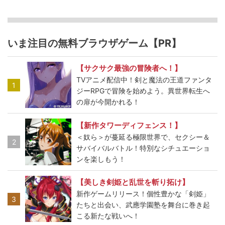
いま注目の無料ブラウザゲーム【PR】
【サクサク最強の冒険者へ！】
TVアニメ配信中！剣と魔法の王道ファンタ
1
ジーRPGで冒険を始めよう。異世界転生へ
の扉が今開かれる！
【新作タワーディフェンス！】
＜奴ら＞が蔓延る極限世界で、セクシー＆
2
サバイバルバトル！特別なシチュエーショ
ンを楽しもう！
【美しき剣姫と乱世を斬り拓け】
新作ゲームリリース！個性豊かな「剣姫」
3
たちと出会い、武應学園塾を舞台に巻き起
こる新たな戦いへ！