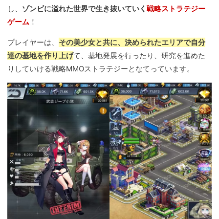
し、
ゾンビに溢れた世界で生き抜いていく
戦略ストラテジー
ゲーム
！
プレイヤーは、
その美少女と共に、決められたエリアで自分
達の基地を作り上げ
て、基地発展を行ったり、研究を進めた
りしていける戦略MMOストラテジーとなてっています。