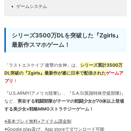
ゲームシステム
シリーズ3500万DLを突破した『Zgirls』
最新作スマホゲーム！
「ラストエスケイプ 復讐の女神」は、
シリーズ累計3500万
DL突破の『Zgirls』最新作が遂に日本で配信された
ゲームア
プリ
！
『U.S.ARMY(アメリカ陸軍)』、『S.A.S(英国特殊空挺部隊)』
など、
実在する戦闘部隊がテーマの戦闘少女が70体以上登場
する美少女×戦略MMOストラテジーゲーム！
※基本プレイ無料+アイテム課金制
※Google play及び、App storeでダウンロード可能