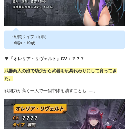
・戦闘タイプ：戦闘
・年齢：19歳
▼『オレリア・リヴェルト』CV：？？？
武器商人の娘で幼少から武器を玩具代わりにして育ってき
た。
戦闘力が高く一人で一個中隊を潰すことも……。