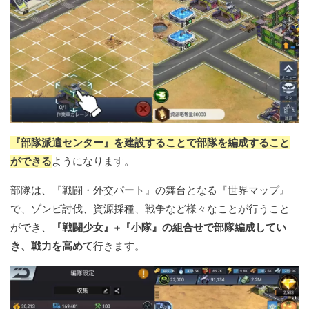
『部隊派遣センター』を建設することで部隊を編成すること
ができる
ようになります。
部隊は、『戦闘・外交パート』の舞台となる『世界マップ』
で、ゾンビ討伐、資源採種、戦争など様々なことが行うこと
ができ、
『戦闘少女』+『小隊』の組合せで部隊編成してい
き、戦力を高めて
行きます。