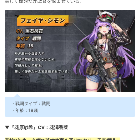
美しく優秀だが上官を悩ませている。
・戦闘タイプ：戦闘
・年齢：18歳
▼『花原紗希』CV：花澤香菜