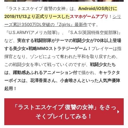
「ラストエスケイプ 復讐の女神」は、
Android/iOS向けに
2019/11/13より正式リリースした
スマホゲームアプリ
！
シリ
ーズ累計3500万DL突破の『Zgirls』最新作
です。
『U.S.ARMY(アメリカ陸軍)』、『S.A.S(英国特殊空挺部隊)』
など、
実在する戦闘部隊がテーマの戦闘少女が70体以上登場
する美少女×戦略MMOストラテジーゲーム！
プレイヤーは指
揮官となり、ゾンビによって奪われた平和を取り戻すため、
この戦闘少女を率いて戦っていくのですが、
戦闘少女たち
は、躍動感あふれるアニメーション付
で描かれ、
キャラクタ
ーボイスは、花澤香菜さん、小倉唯さんといった人気声優陣
起用！
「ラストエスケイプ 復讐の女神」をさっ
そくプレイしてみる！