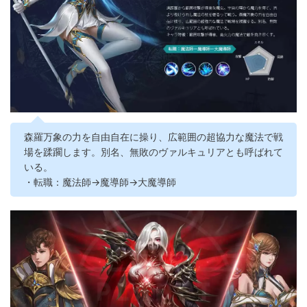
森羅万象の力を自由自在に操り、広範囲の超協力な魔法で戦
場を蹂躙します。別名、無敗のヴァルキュリアとも呼ばれて
いる。
・転職：魔法師→魔導師→大魔導師