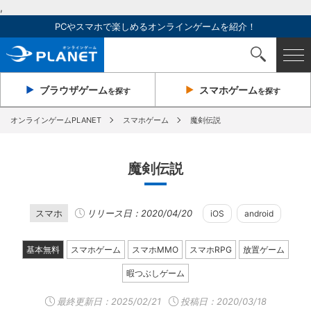
,
PCやスマホで楽しめるオンラインゲームを紹介！
ブラウザ
ゲーム
スマホ
ゲーム
を探す
を探す
オンラインゲームPLANET
スマホゲーム
魔剣伝説
魔剣伝説
スマホ
リリース日：2020/04/20
iOS
android
基本無料
スマホゲーム
スマホMMO
スマホRPG
放置ゲーム
暇つぶしゲーム
最終更新日：
2025/02/21
投稿日：2020/03/18