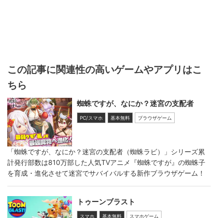
この記事に関連性の高いゲームやアプリはこ
ちら
蜘蛛ですが、なにか？迷宮の支配者
PC/スマホ
基本無料
ブラウザゲーム
「蜘蛛ですが、なにか？迷宮の支配者（蜘蛛ラビ）」シリーズ累
計発行部数は810万部した人気TVアニメ『蜘蛛ですが』の蜘蛛子
を育成・進化させて迷宮でサバイバルする新作ブラウザゲーム！
トゥーンブラスト
スマホ
基本無料
スマホゲーム