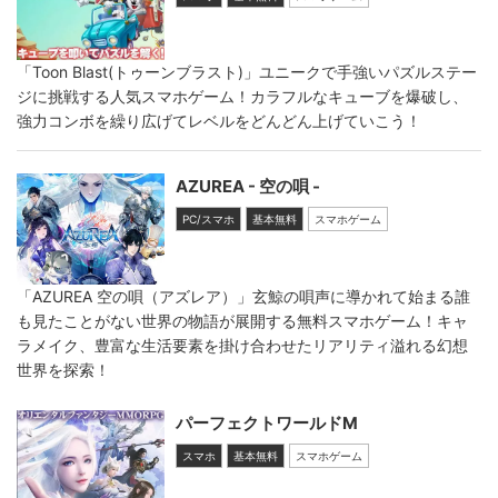
「Toon Blast(トゥーンブラスト)」ユニークで手強いパズルステー
ジに挑戦する人気スマホゲーム！カラフルなキューブを爆破し、
強力コンボを繰り広げてレベルをどんどん上げていこう！
AZUREA - 空の唄 -
PC/スマホ
基本無料
スマホゲーム
「AZUREA 空の唄（アズレア）」玄鯨の唄声に導かれて始まる誰
も見たことがない世界の物語が展開する無料スマホゲーム！キャ
ラメイク、豊富な生活要素を掛け合わせたリアリティ溢れる幻想
世界を探索！
パーフェクトワールドM
スマホ
基本無料
スマホゲーム