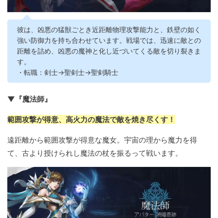
彼は、凶悪の猛獣ごとき近距離物理攻撃能力と、鉄壁の如く
強い防御力を持ち合わせています。戦場では、迅速に敵との
距離を詰め、凶悪の魔神と化し近づいてくる敵を切り裂きま
す。
・転職：剣士→聖剣士→聖剣騎士
▼『魔法師』
範囲攻撃が得意、高火力の魔法で敵を焼き尽くす！
遠距離から範囲攻撃が得意な魔女。宇宙の理から魔力を得
て、古より授けられし魔法の杖を振るって戦います。