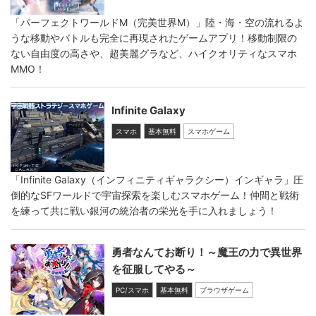
「パーフェクトワールドM（完美世界M）」陸・海・空の流れるよ
うな移動やバトルも完全に再現されたゲームアプリ！移動制限の
ない自由度の高さや、超美麗グラなど、ハイクオリティなスマホ
MMO！
Infinite Galaxy
スマホ
基本無料
スマホゲーム
「Infinite Galaxy（インフィニティギャラクシー）インギャラ」圧
倒的なSFワールドで宇宙探索を楽しむスマホゲーム！仲間と戦術
を練って共に戦い銀河の統治者の栄光を手に入れましょう！
勇者なんてお断り！～魔王の力で異世界
を征服してやる～
PC/スマホ
基本無料
ブラウザゲーム