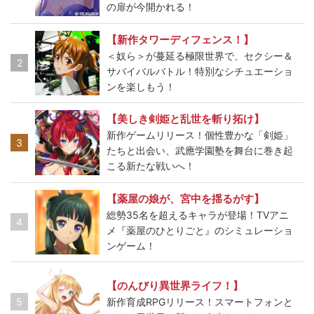
の扉が今開かれる！
【新作タワーディフェンス！】
＜奴ら＞が蔓延る極限世界で、セクシー＆
2
サバイバルバトル！特別なシチュエーショ
ンを楽しもう！
【美しき剣姫と乱世を斬り拓け】
新作ゲームリリース！個性豊かな「剣姫」
3
たちと出会い、武應学園塾を舞台に巻き起
こる新たな戦いへ！
【薬屋の娘が、宮中を揺るがす】
総勢35名を超えるキャラが登場！TVアニ
4
メ『薬屋のひとりごと』のシミュレーショ
ンゲーム！
【のんびり異世界ライフ！】
5
新作育成RPGリリース！スマートフォンと