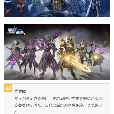
世界観
神々が衰え力を失い、古の邪神が世界を闇に包んだ。
突如魔物が現れ、人類は滅びの危機を迎えつつあっ
た。