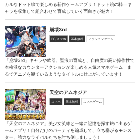
カルなドット絵で楽しめる新作ゲームアプリ！ドット絵の騎士キ
ャラを収集して組合わせて育成していく面白さが魅力！
崩壊3rd
PC/スマホ
基本無料
アクションゲーム
「崩壊3rd」キャラや武器、聖痕の育成と、自由度の高い操作性で
本格派なカウンターアクションが楽しめる人気スマホゲーム！ま
るでアニメを観ているようなタイトルに仕上がっています！
天空のアムネジア
スマホ
基本無料
スマホゲーム
「天空のアムネジア」美少女英雄と一緒に記憶を探す旅に出るゲ
ームアプリ！自分だけのパーティを編成して、立ち塞がるモンス
ター、強力なライバルたちを討ち倒しましょう！