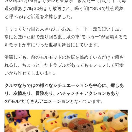
2021年01月05日よりテレビ東京系『きんだーてれび』にて毎
週火曜あさ7時30分より放送され、瞬く間にSNSで社会現象
と呼べるほど話題を席捲しました。
くりっくりな目と大きな丸いお尻、トコトコ走る短い手足、
常にとぼけた顔で走り回る癒し系の車“モルカー”が登場するモ
ルモットが車になった世界を舞台にしています。
渋滞しても、前のモルモットのお尻を眺めているだけで癒さ
れるし、ちょっとしたトラブルがあってもモフモフして可愛
いから許せてしまいます。
クルマならではの様々なシチュエーションを中心に、癒しあ
り、友情あり、冒険あり、ハチャメチャアクションもあり
の“モル”だくさんアニメーション
となっています。