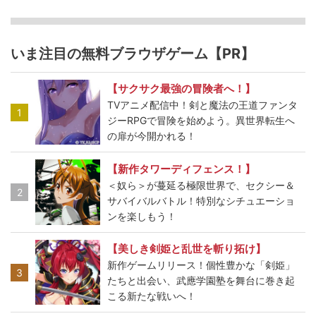
いま注目の無料ブラウザゲーム【PR】
【サクサク最強の冒険者へ！】
TVアニメ配信中！剣と魔法の王道ファンタ
1
ジーRPGで冒険を始めよう。異世界転生へ
の扉が今開かれる！
【新作タワーディフェンス！】
＜奴ら＞が蔓延る極限世界で、セクシー＆
2
サバイバルバトル！特別なシチュエーショ
ンを楽しもう！
【美しき剣姫と乱世を斬り拓け】
新作ゲームリリース！個性豊かな「剣姫」
3
たちと出会い、武應学園塾を舞台に巻き起
こる新たな戦いへ！