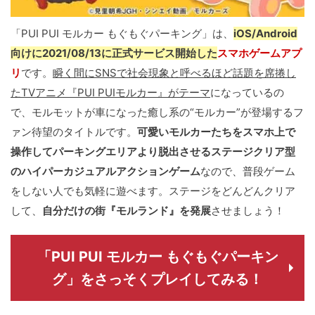
「PUI PUI モルカー もぐもぐパーキング」は、
iOS/Android
向けに2021/08/13に正式サービス開始した
スマホゲームアプ
リ
です。
瞬く間にSNSで社会現象と呼べるほど話題を席捲し
たTVアニメ『PUI PUIモルカー』がテーマ
になっているの
で、モルモットが車になった癒し系の“モルカー”が登場するフ
ァン待望のタイトルです。
可愛いモルカーたちをスマホ上で
操作してパーキングエリアより脱出させるステージクリア型
のハイパーカジュアルアクションゲーム
なので、普段ゲーム
をしない人でも気軽に遊べます。ステージをどんどんクリア
して、
自分だけの街『モルランド』を発展
させましょう！
「PUI PUI モルカー もぐもぐパーキン
グ」をさっそくプレイしてみる！