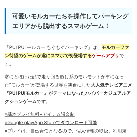
可愛いモルカーたちを操作してパーキング
エリアから脱出するスマホゲーム！
「PUI PUI モルカー もぐもぐパーキング」は、
モルカーファ
ン待望のゲームが遂にスマホで初登場する
ゲームアプリ
で
す。
常にとぼけた顔で走り回る癒し系のモルモットが車になっ
た“モルカー”が登場する世界を舞台にした
大人気テレビアニメ
『PUI PUIモルカー』がテーマになったハイパーカジュアルア
クションゲーム
です。
※基本プレイ無料+アイテム課金制
※Google play/App Storeでダウンロード可能
※プレイは、自己責任となるので、個人情報の取扱、利用規