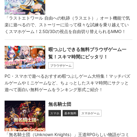
「ラストエトワール 自由への軌跡（ラスエト）」オート機能で気
楽に遊べるので、ストーリーに沿って様々な試練を乗り越えてい
くスマホゲーム！2.5D/3Dの視点を自由切り替えられるMMO！
暇つぶしできる無料ブラウザゲーム一
覧！スキマ時間にピッタリ！
ブラウザゲーム
PC・スマホで遊べるおすすめ暇つぶしゲーム大特集！マッチパズ
ルゲームやミニゲームなど、ちょっとしたスキマ時間にサクッと
遊べて面白い無料ゲームをランキング形式ご紹介！
無名騎士団
スマホ
基本無料
スマホゲーム
「無名騎士団（Unknown Knights）」王道RPGらしい物語がコミ