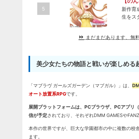
【のん
5
新作育
生をス
まだまだあります、無
美少女たちの物語と戦いが楽しめる超
「マブラヴ ガールズガーデン（マブガル）」は、
D
オート放置系RPG
です。
展開プラットフォームは、PCブラウザ、PCアプリ（DMM 
信が予定
されており、それぞれDMM GAMESやFAN
本作の世界ですが、巨大な学園都市の中に複数の校
ます。