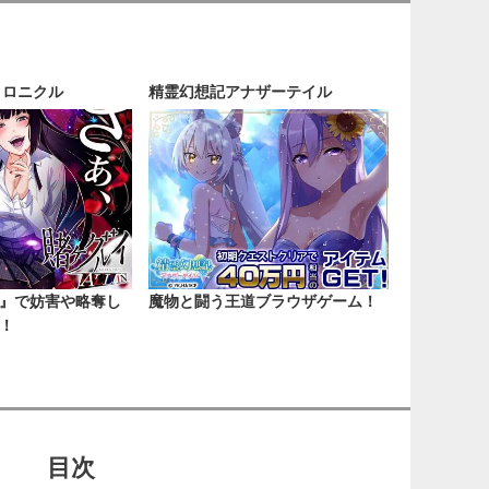
クロニクル
精霊幻想記アナザーテイル
』で妨害や略奪し
魔物と闘う王道ブラウザゲーム！
！
目次