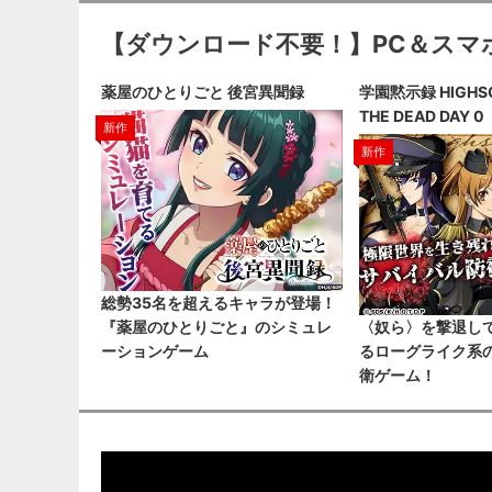
【ダウンロード不要！】PC＆スマ
薬屋のひとりごと 後宮異聞録
学園黙示録 HIGHSC
THE DEAD DAY 0
新作
新作
総勢35名を超えるキャラが登場！
『薬屋のひとりごと』のシミュレ
〈奴ら〉を撃退し
ーションゲーム
るローグライク系
衛ゲーム！