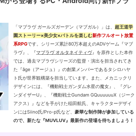
から登場するPC・Android向け新作ブラ
「マブラヴ ガールズガーデン（マブガル）」は、
超王道学
園ストーリー×美少女×バトルを楽しむ
新作フルオート放置
系RPG
です。シリーズ累計80万本超えのADVゲーム『マブ
ラヴ』、『
マブラヴ オルタネイティヴ
』を原作とした本作
では、過去マブラヴシリーズの監督・演出を担当されてき
た『âge（アージュ）』の創業メンバーであるタシロハヤ
ト氏が世界観構築を担当しています。また、メカニックリ
デザインには、『機動戦士ガンダム水星の魔女』、『グレ
ンダイザーU』、『機動戦士Gundam GQuuuuuuX（ジーク
アクス）』などを手がけた稲田航氏、キャラクターデザイ
ンにはSiino氏/Pro-p氏など、
豪華な制作陣が参加している
ので、新たな『MUVLUV』最新作の登場を待ちましょう！