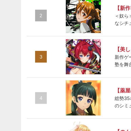
【新作
2
＜奴ら
なシチ
【美し
3
新作ゲ
塾を舞
【薬屋
4
総勢3
のシミ