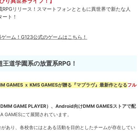
びり異世界ライフ！】
成RPGリリース！スマートフォンとともに異世界で新たな人
タート！
料ゲーム！
G123公式のゲームはこちら！
王道学園系の放置系RPG！
MM GAMES ｘ KMS GAMESが贈る『マブラヴ』最新作となる
フル
GAME PLAYER）、Android向けDMM GAMESストアで配
ZA GAMESにて展開されています。
舎があり、各校舎にはとある活動を目的としたチームが存在してい