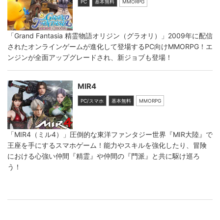
PC
基本無料
MMORPG
「Grand Fantasia 精霊物語オリジン（グラオリ）」2009年に配信
されたオンラインゲームが進化して登場するPC向けMMORPG！エ
ンジンが全面アップグレードされ、新ジョブも登場！
MIR4
PC/スマホ
基本無料
MMORPG
「MIR4（ミル4）」圧倒的な東洋ファンタジー世界『MIR大陸』で
王座を手にするスマホゲーム！能力やスキルを強化したり、冒険
における心強い仲間『精霊』や仲間の『門派』と共に駆け巡ろ
う！