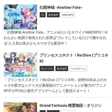
幻想神域 -Another Fate-
PC
基本無料
MMORPG
「幻想神域 Another Fate」アニメみたいなカワイイMMORPG！や
わらかい色調で表現された世界は“プレイしているだけで癒やされ
る”と人気の高さからスマホでも配信中！
プリンセスコネクト！Re:Dive (プリコネ
R)
PC/スマホ
基本無料
スマホゲーム
「プリンセスコネクト！Re:Dive (プリコネR)」総勢50名以上のキ
ャラや膨大なシナリオが最新鋭のアニメーションが魅力の“アニメ
RPG”がPC向け新作アプリゲームとして配信スタート！
Grand Fantasia 精霊物語：オリジン