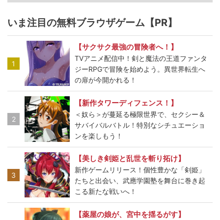
いま注目の無料ブラウザゲーム【PR】
【サクサク最強の冒険者へ！】
TVアニメ配信中！剣と魔法の王道ファンタ
1
ジーRPGで冒険を始めよう。異世界転生へ
の扉が今開かれる！
【新作タワーディフェンス！】
＜奴ら＞が蔓延る極限世界で、セクシー＆
2
サバイバルバトル！特別なシチュエーショ
ンを楽しもう！
【美しき剣姫と乱世を斬り拓け】
新作ゲームリリース！個性豊かな「剣姫」
3
たちと出会い、武應学園塾を舞台に巻き起
こる新たな戦いへ！
【薬屋の娘が、宮中を揺るがす】