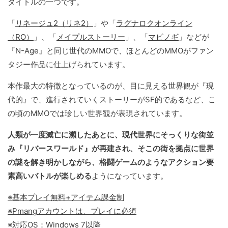
タイトルの一つです。
「
リネージュ2（リネ2）
」や「
ラグナロクオンライン
（RO）
」、「
メイプルストーリー
」、「
マビノギ
」などが
『N-Age』と同じ世代のMMOで、ほとんどのMMOがファン
タジー作品に仕上げられています。
本作最大の特徴となっているのが、目に見える世界観が『現
代的』で、進行されていくストーリーがSF的であるなど、こ
の頃のMMOでは珍しい世界観が表現されています。
人類が一度滅亡に瀕したあとに、現代世界にそっくりな街並
み『リバースワールド』が再建され、そこの街を拠点に世界
の謎を解き明かしながら、格闘ゲームのようなアクション要
素高いバトルが楽しめる
ようになっています。
※基本プレイ無料+アイテム課金制
※Pmangアカウントは、プレイに必須
※対応OS：Windows 7以降