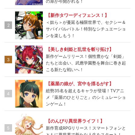
の扉が今開かれる！
【新作タワーディフェンス！】
＜奴ら＞が蔓延る極限世界で、セクシー＆
2
サバイバルバトル！特別なシチュエーショ
ンを楽しもう！
【美しき剣姫と乱世を斬り拓け】
新作ゲームリリース！個性豊かな「剣姫」
3
たちと出会い、武應学園塾を舞台に巻き起
こる新たな戦いへ！
【薬屋の娘が、宮中を揺るがす】
総勢35名を超えるキャラが登場！TVアニ
4
メ『薬屋のひとりごと』のシミュレーショ
ンゲーム！
【のんびり異世界ライフ！】
5
新作育成RPGリリース！スマートフォンと
ともに異世界で新たな人生をスタート！