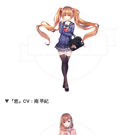
▼『悠』CV：南 早紀