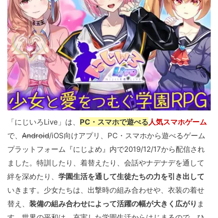
「にじいろLive」は、
PC・スマホで遊べる
人気スマホゲーム
で、
Android
/iOS向けアプリ、PC・スマホから遊べるゲーム
プラットフォーム『にじよめ』内で2019/12/17から配信され
ました。特訓したり、着替えたり、会話やナデナデを通して
絆を深めたり、
学園生活を通して生徒たちの力を引き出して
いきます。少女たちは、出撃時の組み合わせや、衣装の着せ
替え、
装備の組み合わせによって活躍の幅が大きく広がり
ま
す。
世界の平和は、充実した学園生活からはじまる
ので、ひ