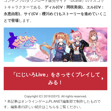
コンテンツのダウンロード販売サイト『DLsite』のマスコッ
トキャラクターである、
ディル(CV：岡咲美保)、エル(CV：
永恵由彩)、サイ(CV：櫻川めぐ)もストーリーを進めていくこ
とで登場
します。
「にじいろLive」をさっそくプレイして
みる！
Copyright (C) 2019 EISYS. All rights reserved.
＊本記事はオンラインゲームPLANET編集部で制作したもので
す。
編集者の詳しい紹介は
こちら
をご覧ください。