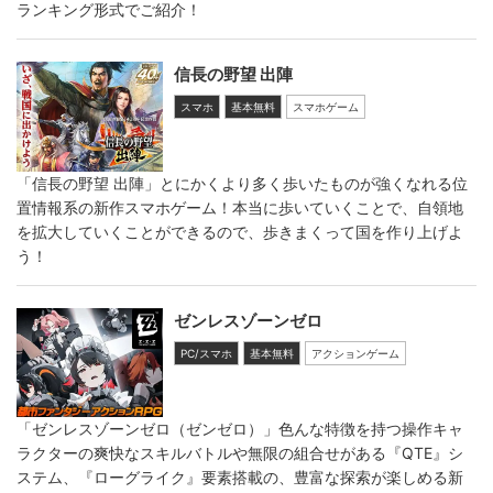
ランキング形式でご紹介！
信長の野望 出陣
スマホ
基本無料
スマホゲーム
「信長の野望 出陣」とにかくより多く歩いたものが強くなれる位
置情報系の新作スマホゲーム！本当に歩いていくことで、自領地
を拡大していくことができるので、歩きまくって国を作り上げよ
う！
ゼンレスゾーンゼロ
PC/スマホ
基本無料
アクションゲーム
「ゼンレスゾーンゼロ（ゼンゼロ）」色んな特徴を持つ操作キャ
ラクターの爽快なスキルバトルや無限の組合せがある『QTE』シ
ステム、『ローグライク』要素搭載の、豊富な探索が楽しめる新