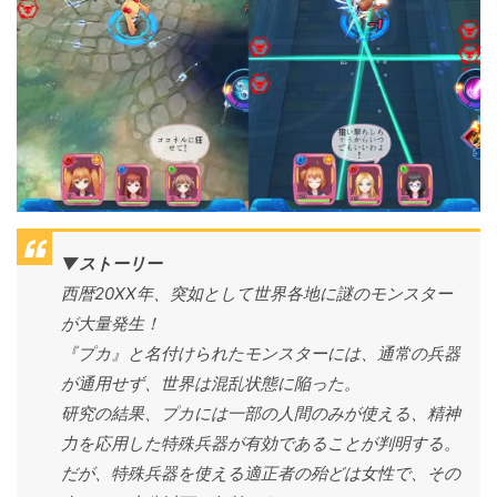
▼ストーリー
西暦20XX年、突如として世界各地に謎のモンスター
が大量発生！
『プカ』と名付けられたモンスターには、通常の兵器
が通用せず、世界は混乱状態に陥った。
研究の結果、プカには一部の人間のみが使える、精神
力を応用した特殊兵器が有効であることが判明する。
だが、特殊兵器を使える適正者の殆どは女性で、その