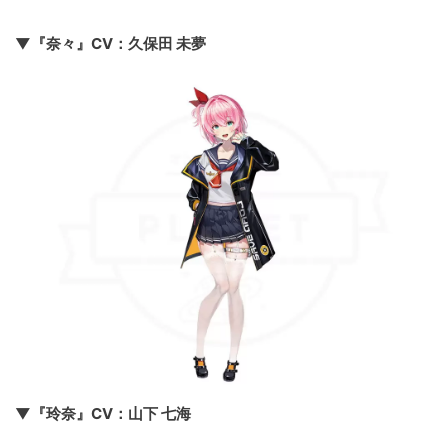
▼『奈々』CV：久保田 未夢
▼『玲奈』CV：山下 七海