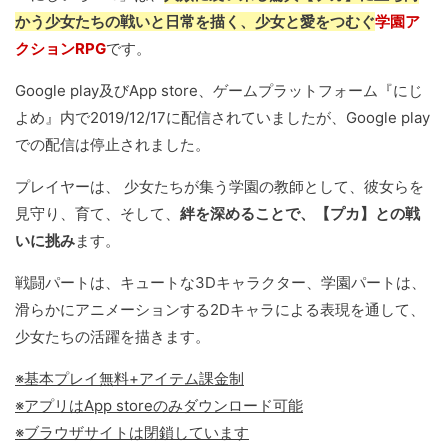
かう少女たちの戦いと日常を描く、少女と愛をつむぐ
学園ア
クションRPG
です。
Google play及びApp store、ゲームプラットフォーム『にじ
よめ』内で2019/12/17に配信されていましたが、Google play
での配信は停止されました。
プレイヤーは、 少女たちが集う学園の教師として、彼女らを
見守り、育て、そして、
絆を深めることで、【プカ】との戦
いに挑み
ます。
戦闘パートは、キュートな3Dキャラクター、学園パートは、
滑らかにアニメーションする2Dキャラによる表現を通して、
少女たちの活躍を描きます。
※基本プレイ無料+アイテム課金制
※アプリはApp storeのみダウンロード可能
※ブラウザサイトは閉鎖しています