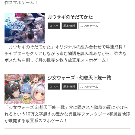
作スマホゲーム！
月ウサギのそだてかた
スマホ
基本無料
スマホゲーム
「月ウサギのそだてかた」オリジナルの組み合わせで爆速成長！
チャプターをクリアしながら進む物語を読み進みながら、強力な
ボスたちを倒して月の世界を救う放置系スマホゲーム！
少女ウォーズ：幻想天下統一戦
スマホ
基本無料
スマホゲーム
「少女ウォーズ 幻想天下統一戦」常に隠された陰謀の罠にかけら
れるという10万文字超えの豊かな異世界ファンタジー×和風冒険譚
が展開する放置系スマホゲーム！