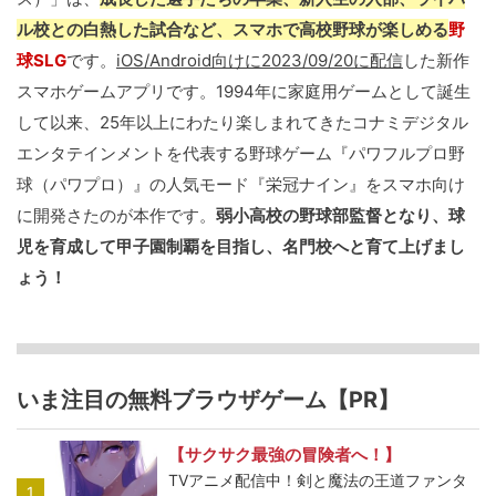
ル校との白熱した試合など、スマホで高校野球が楽しめる
野
球SLG
です。
iOS/Android向けに2023/09/20に配信
した新作
スマホゲームアプリです。1994年に家庭用ゲームとして誕生
して以来、25年以上にわたり楽しまれてきたコナミデジタル
エンタテインメントを代表する野球ゲーム『パワフルプロ野
球（パワプロ）』の人気モード『栄冠ナイン』をスマホ向け
に開発さたのが本作です。
弱小高校の野球部監督となり、球
児を育成して甲子園制覇を目指し、名門校へと育て上げまし
ょう！
いま注目の無料ブラウザゲーム【PR】
【サクサク最強の冒険者へ！】
TVアニメ配信中！剣と魔法の王道ファンタ
1