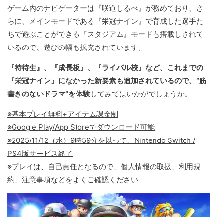
ゲーム内のナビゲーターは『咲道しるべ』が務めており、さ
らに、メインモードである『栄冠ナイン』で育成した選手た
ちで遊ぶことができる『スタジアム』モードも搭載しされて
いるので、遊びの幅も拡充されています。
『特待生』、『成長板』、『ライバル校』など、これまでの
『栄冠ナイン』になかった新要素も追加されているので、“筋
書きのないドラマ”を体験
してみてはいかがでしょうか。
※基本プレイ無料+アイテム課金制
※Google Play/App Storeでダウンロード可能
※2025/11/12（水）9時59分を以って、Nintendo Switch /
PS4版サービス終了
※プレイは、自己責任となるので、個人情報の取扱、利用規
約、注意事項などをよくご確認ください