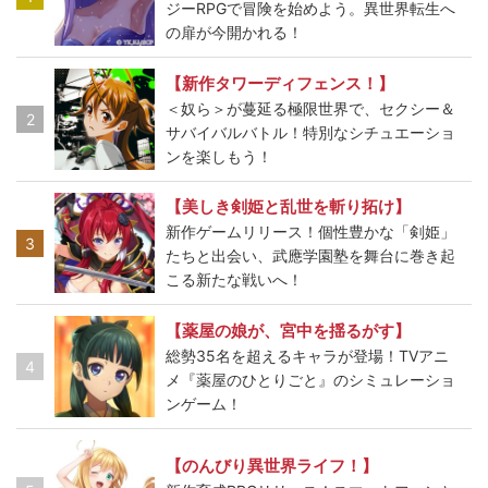
ジーRPGで冒険を始めよう。異世界転生へ
の扉が今開かれる！
【新作タワーディフェンス！】
＜奴ら＞が蔓延る極限世界で、セクシー＆
2
サバイバルバトル！特別なシチュエーショ
ンを楽しもう！
【美しき剣姫と乱世を斬り拓け】
新作ゲームリリース！個性豊かな「剣姫」
3
たちと出会い、武應学園塾を舞台に巻き起
こる新たな戦いへ！
【薬屋の娘が、宮中を揺るがす】
総勢35名を超えるキャラが登場！TVアニ
4
メ『薬屋のひとりごと』のシミュレーショ
ンゲーム！
【のんびり異世界ライフ！】