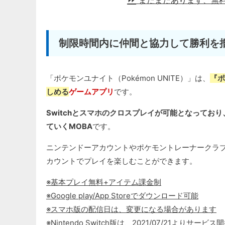
まだまだあります、無
制限時間内に仲間と協力して勝利を
「ポケモンユナイト（Pokémon UNITE）」は、
『ポ
しめる
ゲームアプリ
です。
Switchとスマホのクロスプレイが可能となって
ていくMOBA
です。
ニンテンドーアカウントやポケモントレーナークラ
カウントでプレイを楽しむことができます。
※基本プレイ無料+アイテム課金制
※Google play/App Storeでダウンロード可能
※スマホ版の配信日は、変更になる場合があります
※Nintendo Switch版は、2021/07/21よりサービス