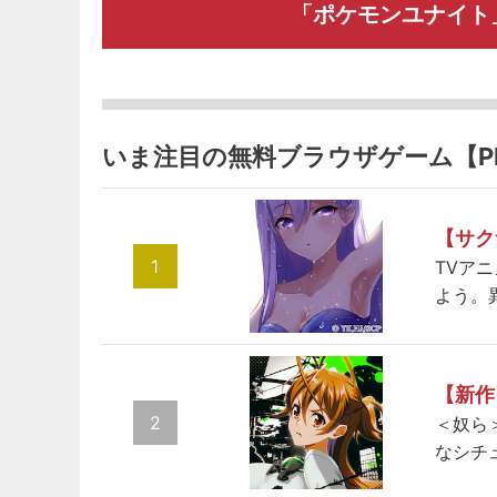
「ポケモンユナイト
いま注目の無料ブラウザゲーム【P
【サク
1
TVア
よう。
【新作
2
＜奴ら
なシチ