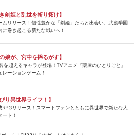
き剣姫と乱世を斬り拓け】
ームリリース！個性豊かな「剣姫」たちと出会い、武應学園
台に巻き起こる新たな戦いへ！
の娘が、宮中を揺るがす】
5名を超えるキャラが登場！TVアニメ『薬屋のひとりごと』
ュレーションゲーム！
びり異世界ライフ！】
成RPGリリース！スマートフォンとともに異世界で新たな人
タート！