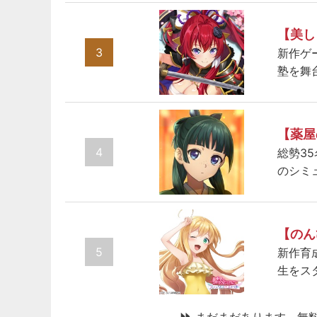
【美し
3
新作ゲ
塾を舞
【薬屋
4
総勢3
のシミ
【のん
5
新作育
生をス