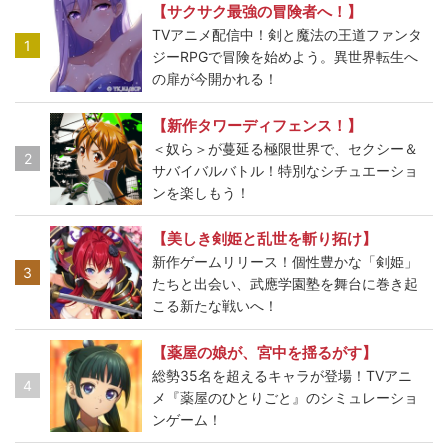
【サクサク最強の冒険者へ！】
TVアニメ配信中！剣と魔法の王道ファンタ
1
ジーRPGで冒険を始めよう。異世界転生へ
の扉が今開かれる！
【新作タワーディフェンス！】
＜奴ら＞が蔓延る極限世界で、セクシー＆
2
サバイバルバトル！特別なシチュエーショ
ンを楽しもう！
【美しき剣姫と乱世を斬り拓け】
新作ゲームリリース！個性豊かな「剣姫」
3
たちと出会い、武應学園塾を舞台に巻き起
こる新たな戦いへ！
【薬屋の娘が、宮中を揺るがす】
総勢35名を超えるキャラが登場！TVアニ
4
メ『薬屋のひとりごと』のシミュレーショ
ンゲーム！