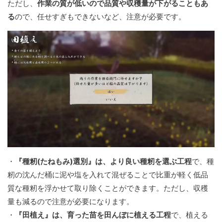
ただし、
作業の質が低いので品質や収穫量が下がることもあ
る
ので、任せすぎもできないなど、注意が必要です。
・
『種籾(たねもみ)選別』は、より良い種籾を選ぶ工程
で、種
籾の沈んだ桶に泥や塩を入れて混ぜることで比重が軽く低品
質な種籾を浮かせて取り除くことができます。ただし、収穫
量も減るので注意が必要になります。
・
『田植え』は、育った苗を田んぼに植える工程
で、植える