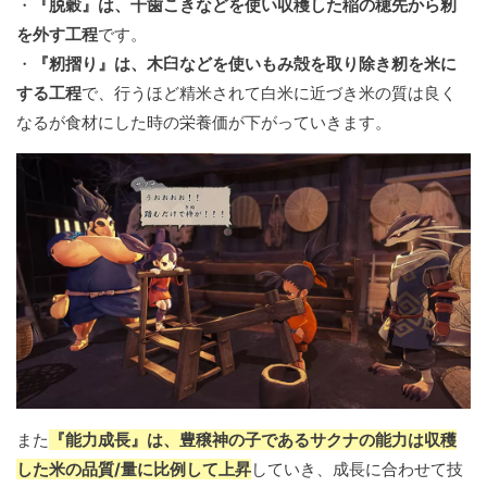
・
『脱穀』は、千歯こきなどを使い収穫した稲の穂先から籾
を外す工程
です。
・
『籾摺り』は、木臼などを使いもみ殻を取り除き籾を米に
する工程
で、行うほど精米されて白米に近づき米の質は良く
なるが食材にした時の栄養価が下がっていきます。
また
『能力成長』は、豊穣神の子であるサクナの能力は収穫
した米の品質/量に比例して上昇
していき、成長に合わせて技