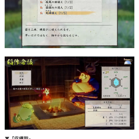
▼『収穫期』