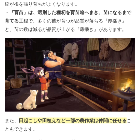
稲が根を張り育ちがよくなります。
・
『育苗』は、選別した種籾を育苗箱へまき、苗になるまで
育てる工程
で、多くの苗が育つが品質が落ちる『厚播き』
と、苗の数は減るが品質が上がる『薄播き』があります。
また、
田起こしや田植えなど一部の農作業は仲間に任せる
こ
ともできます。