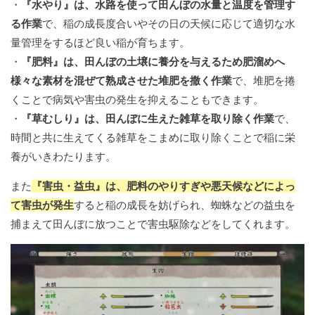
・
『水やり』は、水路を使って田んぼの水量と温度を管理す
る作業
で、稲の成長度合いやその日の天候に応じて適切な水
量管理をするほど良い稲が育ちます。
・
『肥料』は、田んぼの土壌に養分を与えるため肥溜めへ
様々な素材を混ぜて熟成させた堆肥を撒く作業
で、堆肥を捲
くことで病気や害虫の発生を抑えることもできます。
・
『草むしり』は、田んぼに生えた雑草を取り除く作業
で、
時間と共に生えてくる雑草をこまめに取り除くことで稲に栄
養がいきわたります。
また
『害虫・益虫』は、肥料のやりすぎや悪天候などによっ
て害虫が発生
すると稲の成長を妨げられ、蜘蛛などの益虫を
捕まえて田んぼに放つことで害虫駆除などをしてくれます。