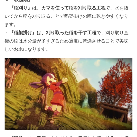
・
『稲刈り』は、カマを使って稲を刈り取る工程
で、水を抜
いてから稲を刈り取ることで稲架掛けの際に乾きやすくなり
ます。
・
『稲架掛け』は、刈り取った稲を干す工程
で、刈り取り直
後の稲は水分量が多すぎるため適度に乾燥させることで美味
しいお米になります。