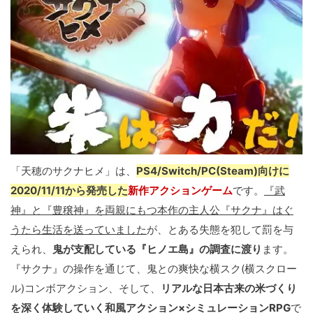
「天穂のサクナヒメ」は、
PS4/Switch/PC(Steam)向けに
2020/11/11から発売した
新作アクションゲーム
です。
『武
神』と『豊穣神』を両親にもつ本作の主人公『サクナ』はぐ
うたら生活を送っていました
が、とある失態を犯して罰を与
えられ、
鬼が支配している『ヒノエ島』の調査に渡り
ます。
『サクナ』の操作を通じて、鬼との爽快な横スク(横スクロー
ル)コンボアクション、そして、
リアルな日本古来の米づくり
を深く体験していく和風アクション×シミュレーションRPG
で