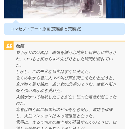
コンセプトアート原画(荒廃前と荒廃後)
物語
昼下がりの公園は、眠気を誘う心地良い日差しに照らさ
れ、いつもと変わらずのんびりとした時間が流れてい
た。
しかし、この平凡な日常はすぐに消えた。
近くの駅から急に人々の叫び声が聞こえたかと思うと、
空が暗く曇り始め、若い女の悲鳴のような、空気を引き
裂く強い風が吹き荒れた。
人類がかつて経験したことがない巨大な竜巻が起こった
のだ。
竜巻は瞬く間に駅周辺のビルをなぎ倒し、道路を破壊
し、大型マンションは木っ端微塵となった。
竜巻は、まるで何かの生き物が呼吸するかのように、破
壊した建物や人々を次々と吸い込んだ。