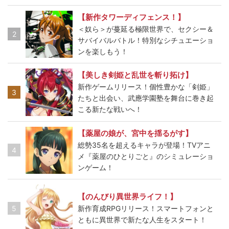
【新作タワーディフェンス！】
＜奴ら＞が蔓延る極限世界で、セクシー＆
2
サバイバルバトル！特別なシチュエーショ
ンを楽しもう！
【美しき剣姫と乱世を斬り拓け】
新作ゲームリリース！個性豊かな「剣姫」
3
たちと出会い、武應学園塾を舞台に巻き起
こる新たな戦いへ！
【薬屋の娘が、宮中を揺るがす】
総勢35名を超えるキャラが登場！TVアニ
4
メ『薬屋のひとりごと』のシミュレーショ
ンゲーム！
【のんびり異世界ライフ！】
5
新作育成RPGリリース！スマートフォンと
ともに異世界で新たな人生をスタート！