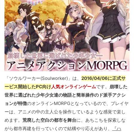
「ソウルワーカー(Soulworker)」は、
2016/04/06に正式サ
ービス開始したPC向け
人気オンラインゲーム
です。
崩壊した
世界に選ばれた少年少女達の物語と簡単操作のド派手アクシ
ョンが特徴
のオンラインMORPGとなっているので、プレイヤ
ーは、アニメの中の主人公を操作しているような感覚で楽し
めます。
荒廃した空白の都市を舞台
に、あちこちを探索しな
がら都市再建を行っていくので結構やり応えがあり、
『ハ