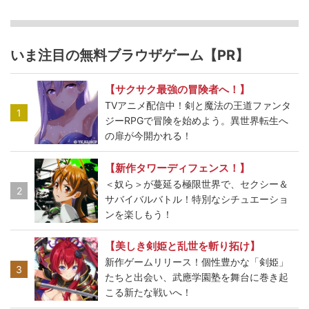
いま注目の無料ブラウザゲーム【PR】
【サクサク最強の冒険者へ！】
TVアニメ配信中！剣と魔法の王道ファンタ
1
ジーRPGで冒険を始めよう。異世界転生へ
の扉が今開かれる！
【新作タワーディフェンス！】
＜奴ら＞が蔓延る極限世界で、セクシー＆
2
サバイバルバトル！特別なシチュエーショ
ンを楽しもう！
【美しき剣姫と乱世を斬り拓け】
新作ゲームリリース！個性豊かな「剣姫」
3
たちと出会い、武應学園塾を舞台に巻き起
こる新たな戦いへ！