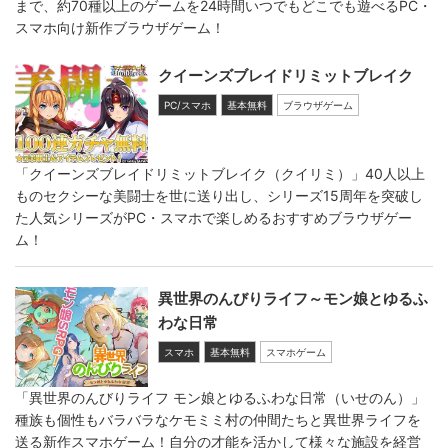
まで、約70種以上のゲームを24時間いつでもどこでも遊べるPC・
スマホ向け新作ブラウザゲーム！
クイーンズブレイドリミットブレイク
PC/スマホ
基本無料
ブラウザゲーム
「クイーンズブレイドリミットブレイク（クイリミ）」40人以上
ものセクシーな美闘士を世に送り出し、シリーズ15周年を突破し
た人気シリーズがPC・スマホで楽しめるおすすめブラウザゲー
ム！
異世界のんびりライフ～モン娘とゆるふ
わな日常
スマホ
基本無料
スマホゲーム
「異世界のんびりライフ モン娘とゆるふわな日常（いせのん）」
種族も個性もバラバラなケモミミ村の仲間たちと異世界ライフを
送る新作スマホゲーム！自分の才能を活かして様々な施設を経営