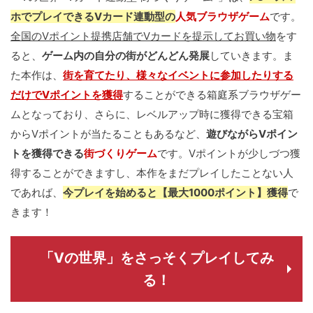
ホでプレイできるVカード連動型の
人気ブラウザゲーム
です。
全国のVポイント提携店舗でVカードを提示してお買い物
をす
ると、
ゲーム内の自分の街がどんどん発展
していきます。ま
た本作は、
街を育てたり、様々なイベントに参加したりする
だけでVポイントを獲得
することができる箱庭系ブラウザゲー
ムとなっており、さらに、レベルアップ時に獲得できる宝箱
からVポイントが当たることもあるなど、
遊びながらVポイン
トを獲得できる
街づくりゲーム
です。Vポイントが少しづつ獲
得することができますし、本作をまだプレイしたことない人
であれば、
今プレイを始めると【最大1000ポイント】獲得
で
きます！
「Vの世界」をさっそくプレイしてみ
る！