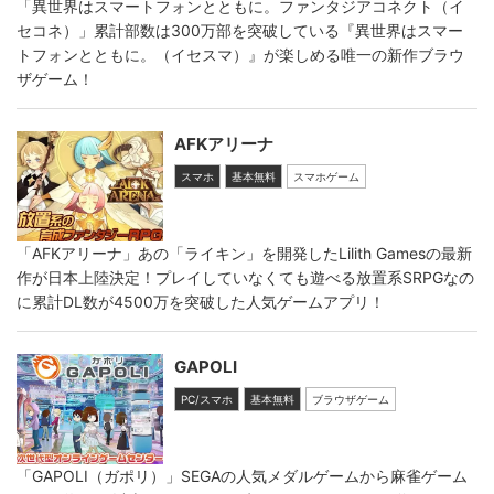
「異世界はスマートフォンとともに。ファンタジアコネクト（イ
セコネ）」累計部数は300万部を突破している『異世界はスマー
トフォンとともに。（イセスマ）』が楽しめる唯一の新作ブラウ
ザゲーム！
AFKアリーナ
スマホ
基本無料
スマホゲーム
「AFKアリーナ」あの「ライキン」を開発したLilith Gamesの最新
作が日本上陸決定！プレイしていなくても遊べる放置系SRPGなの
に累計DL数が4500万を突破した人気ゲームアプリ！
GAPOLI
PC/スマホ
基本無料
ブラウザゲーム
「GAPOLI（ガポリ）」SEGAの人気メダルゲームから麻雀ゲーム