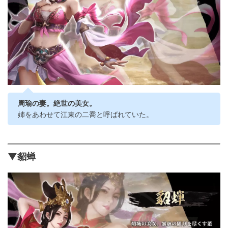
周瑜の妻。絶世の美女。
姉をあわせて江東の二喬と呼ばれていた。
▼貂蝉