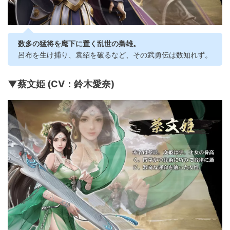
数多の猛将を麾下に置く乱世の梟雄。
呂布を生け捕り、袁紹を破るなど、その武勇伝は数知れず。
▼蔡文姫 (CV：鈴木愛奈)