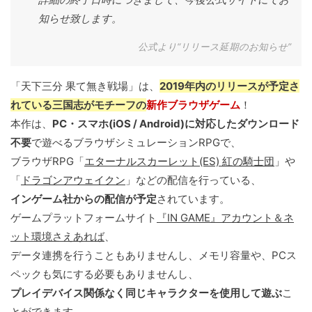
知らせ致します。
公式より“リリース延期のお知らせ”
「天下三分 果て無き戦場」は、
2019年内のリリースが予定さ
れている三国志がモチーフの
新作ブラウザゲーム
！
本作は、
PC・スマホ(iOS / Android)に対応したダウンロード
不要
で遊べるブラウザシミュレーションRPGで、
ブラウザRPG「
エターナルスカーレット(ES) 紅の騎士団
」や
「
ドラゴンアウェイクン
」などの配信を行っている、
インゲーム社からの配信が予定
されています。
ゲームプラットフォームサイト
『IN GAME』アカウント＆ネ
ット環境さえあれば
、
データ連携を行うこともありませんし、メモリ容量や、PCス
ペックも気にする必要もありませんし、
プレイデバイス関係なく同じキャラクターを使用して遊ぶ
こ
とができます。