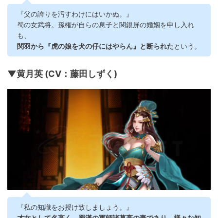
『父の誇りを汚すわけにはいかぬ。』
蜀の女武将。孫権が自らの息子と関銀屏の婚姻を申し入れ
も、
関羽から『虎の娘を犬の仔にはやらん』と断られた
という。
▼黄月英 (CV：藤田しずく)
『私の知識をお授け致しましょう。』
才女として名高く、蜀漢の軍師諸葛亮の妻であり、様々な知