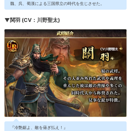
魏、呉、蜀漢による三国県立の時代を生じさせた。
▼関羽 (CV：川野聖太)
『冷艶鋸よ、敵を薙ぎ払え！』