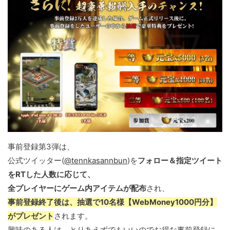
事前登録第3弾は、
公式ツイッター(
@tennkasannbun
)を
フォロー＆指定ツイート
をRTした人数に応じて、
全プレイヤーにゲーム内アイテムが配布
され、
事前登録終了後は、抽選で10名様【WebMoney1000円分】
がプレゼント
されます。
興味のある人は、とりあえずでもいいのでお得な事前登録に