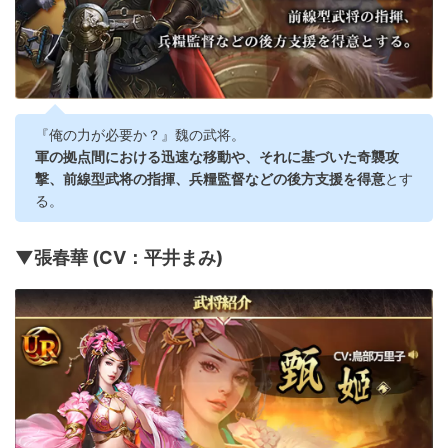
『俺の力が必要か？』魏の武将。
軍の拠点間における迅速な移動や、それに基づいた奇襲攻
撃、前線型武将の指揮、兵糧監督などの後方支援を得意
とす
る。
▼張春華 (CV：平井まみ)