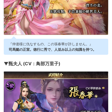
『仲達様に仇なすもの、この張春華が許しません。』
司馬懿の正室。徳行に秀で、人並み以上の知識を持つ。
▼甄夫人 (CV：鳥部万里子)