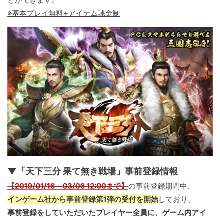
※基本プレイ無料+アイテム課金制
▼「天下三分 果て無き戦場」事前登録情報
【2019/01/16～03/06 12:00まで】
の事前登録期間中、
インゲーム社から事前登録第1弾の受付を開始
しており、
事前登録をしていただいたプレイヤー全員に、ゲーム内アイ