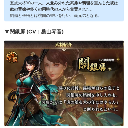
五虎大将軍の一人。
人並み外れた武勇や義理を重んじた彼は
敵の曹操や多くの同時代の人から賞賛
された。
劉備と張飛とは桃園の誓いを行い、義兄弟となる。
▼関銀屏 (CV：桑山琴音)