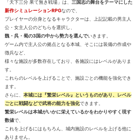
「天下三分 果て無き戦場」は、
三国志の舞台をテーマにした
新作シミュレーションRPG
なので、
プレイヤーの分身となるキャラクターは、上記記載の男主人
公・女主人公のどちらを選択し、
魏・呉・蜀の3国の中から勢力を選んで
いきます。
ゲーム内で主人公の拠点となる本城、そこには装備の作成や
徴兵など、
様々な施設が多数存在しており、各施設にはレベルがありま
す。
これらのレベルを上げることで、施設ごとの機能を強化でき
ます。
さらに、
本城には『繁栄レベル』というものがあり、レベル
ごとに戦闘などで武将の能力を強化
できます。
繁栄レベルは本城がいかに栄えているかをわかりやすく現す
数値
で、
これを上げるにはもちろん、城内施設のレベルを上げる他に
ありません。