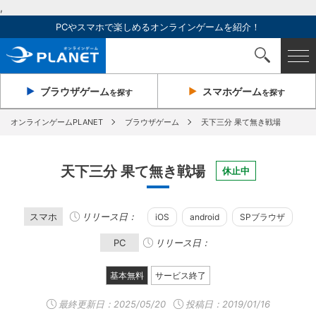
,
PCやスマホで楽しめるオンラインゲームを紹介！
ブラウザ
ゲーム
スマホ
ゲーム
を探す
を探す
オンラインゲームPLANET
ブラウザゲーム
天下三分 果て無き戦場
天下三分 果て無き戦場
休止中
スマホ
リリース日：
iOS
android
SPブラウザ
PC
リリース日：
基本無料
サービス終了
最終更新日：
2025/05/20
投稿日：2019/01/16