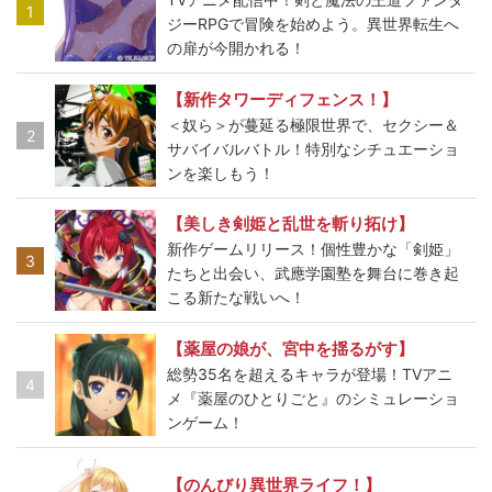
1
ジーRPGで冒険を始めよう。異世界転生へ
の扉が今開かれる！
【新作タワーディフェンス！】
＜奴ら＞が蔓延る極限世界で、セクシー＆
2
サバイバルバトル！特別なシチュエーショ
ンを楽しもう！
【美しき剣姫と乱世を斬り拓け】
新作ゲームリリース！個性豊かな「剣姫」
3
たちと出会い、武應学園塾を舞台に巻き起
こる新たな戦いへ！
【薬屋の娘が、宮中を揺るがす】
総勢35名を超えるキャラが登場！TVアニ
4
メ『薬屋のひとりごと』のシミュレーショ
ンゲーム！
【のんびり異世界ライフ！】