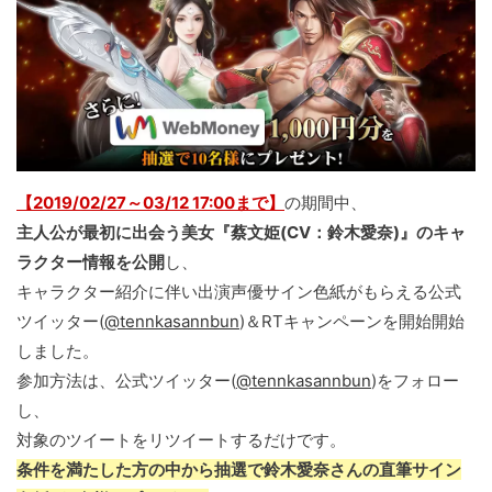
【2019/02/27～03/12 17:00まで】
の期間中、
主人公が最初に出会う美女『蔡文姫(CV：鈴木愛奈)』のキャ
ラクター情報を公開
し、
キャラクター紹介に伴い出演声優サイン色紙がもらえる公式
ツイッター(
@tennkasannbun
)＆RTキャンペーンを開始開始
しました。
参加方法は、公式ツイッター(
@tennkasannbun
)をフォロー
し、
対象のツイートをリツイートするだけです。
条件を満たした方の中から抽選で鈴木愛奈さんの直筆サイン