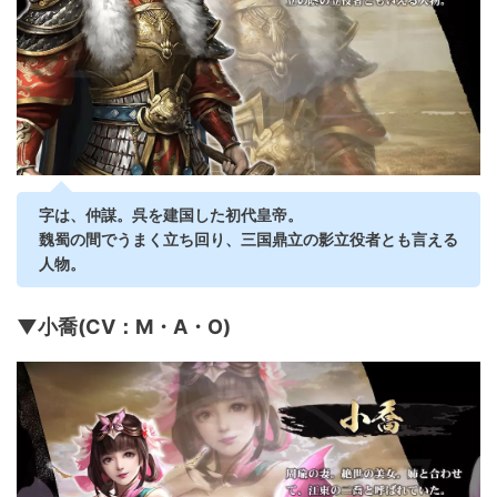
字は、仲謀。呉を建国した初代皇帝。
魏蜀の間でうまく立ち回り、三国鼎立の影立役者とも言える
人物。
▼小喬(CV：M・A・O)