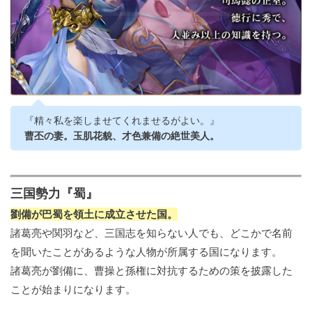
『精々私を楽しませてくれませるがよい。』
曹丕の妻。玉肌花貌、才色兼備の絶世美人。
三国勢力『蜀』
劉備が巴蜀を領土に成立させた国。
諸葛亮や関羽など、三国志を知らない人でも、どこかで名前
を聞いたことがあるような人物が所属する国になります。
諸葛亮が劉備に、曹操と孫権に対抗するための策を披露した
ことが始まりになります。