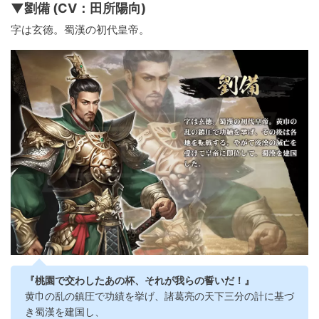
▼劉備 (CV：田所陽向)
字は玄徳。蜀漢の初代皇帝。
『桃園で交わしたあの杯、それが我らの誓いだ！』
黄巾の乱の鎮圧で功績を挙げ、諸葛亮の天下三分の計に基づ
き蜀漢を建国し、