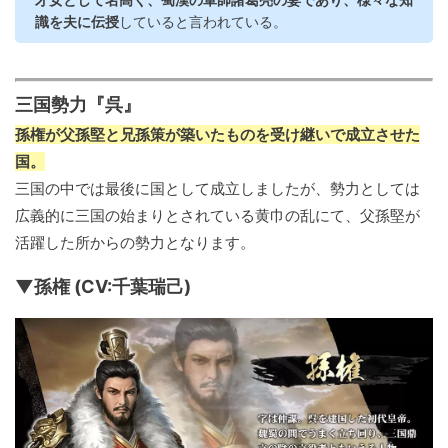
識を夫に伝授
していると言われている。
三国勢力『呉』
孫権が父孫堅と兄孫策が築いたものを受け継いで成立させた
国。
三国の中では最後に国として成立しましたが、勢力としては
広義的に三国の始まりとされている黄巾の乱にて、父孫堅が
活躍した所からの勢力となります。
▼孫権 (CV:千葉瑞己)