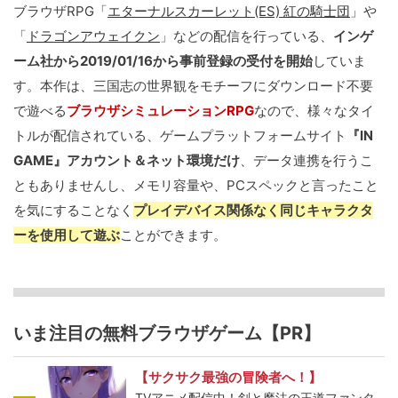
ブラウザRPG「
エターナルスカーレット(ES) 紅の騎士団
」や
「
ドラゴンアウェイクン
」などの配信を行っている、
インゲ
ーム社から2019/01/16から事前登録の受付を開始
していま
す。本作は、三国志の世界観をモチーフにダウンロード不要
で遊べる
ブラウザシミュレーションRPG
なので、様々なタイ
トルが配信されている、ゲームプラットフォームサイト
『IN
GAME』アカウント＆ネット環境だけ
、データ連携を行うこ
ともありませんし、メモリ容量や、PCスペックと言ったこと
を気にすることなく
プレイデバイス関係なく同じキャラクタ
ーを使用して遊ぶ
ことができます。
いま注目の無料ブラウザゲーム【PR】
【サクサク最強の冒険者へ！】
TVアニメ配信中！剣と魔法の王道ファンタ