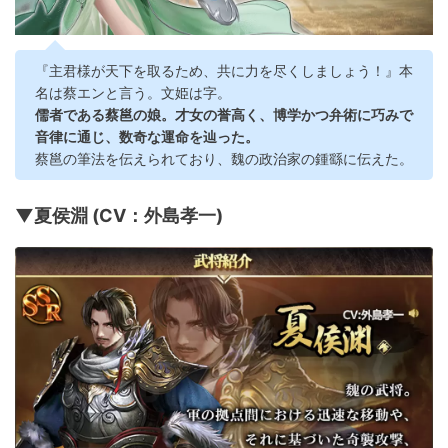
『主君様が天下を取るため、共に力を尽くしましょう！』本
名は蔡エンと言う。文姫は字。
儒者である蔡邕の娘。才女の誉高く、博学かつ弁術に巧みで
音律に通じ、数奇な運命を辿った。
蔡邕の筆法を伝えられており、魏の政治家の鍾繇に伝えた。
▼夏侯淵 (CV：外島孝一)