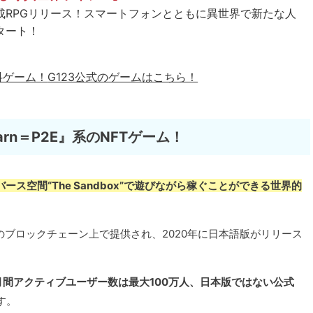
成RPGリリース！スマートフォンとともに異世界で新たな人
タート！
料ゲーム！
G123公式のゲームはこちら！
arn＝P2E』系のNFTゲーム！
バース空間“The Sandbox”で遊びながら稼ぐことができる世界的
TH）のブロックチェーン上で提供され、2020年に日本語版がリリース
月間アクティブユーザー数は最大100万人、日本版ではない公式
す。