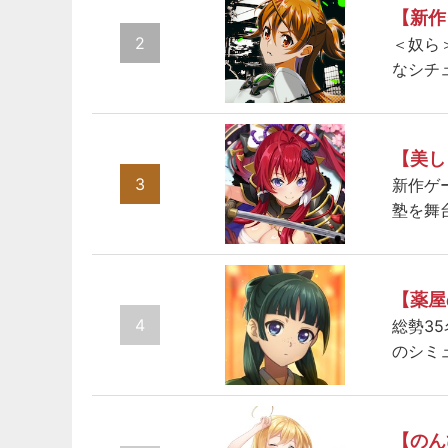
【新作
2
＜奴ら
なシチ
【美し
3
新作ゲ
塾を舞
【薬屋
4
総勢3
のシミ
【のん