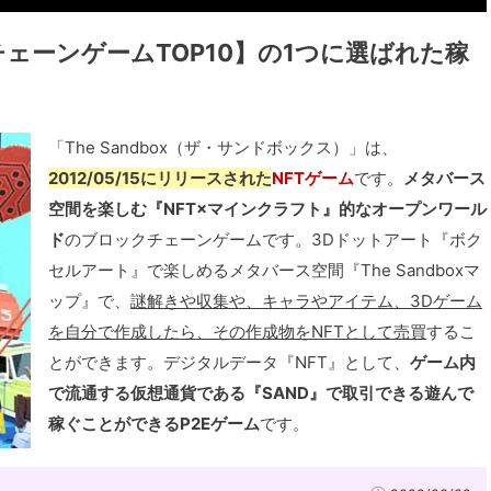
ェーンゲームTOP10】の1つに選ばれた稼
「The Sandbox（ザ・サンドボックス）」は、
2012/05/15にリリースされた
NFTゲーム
です。
メタバース
空間を楽しむ『NFT×マインクラフト』的なオープンワール
ド
のブロックチェーンゲームです。3Dドットアート『ボク
セルアート』で楽しめるメタバース空間『The Sandboxマ
ップ』で、
謎解きや収集や、キャラやアイテム、3Dゲーム
を自分で作成したら、その作成物をNFTとして売買
するこ
とができます。デジタルデータ『NFT』として、
ゲーム内
で流通する仮想通貨である『SAND』で取引できる遊んで
稼ぐことができるP2Eゲーム
です。