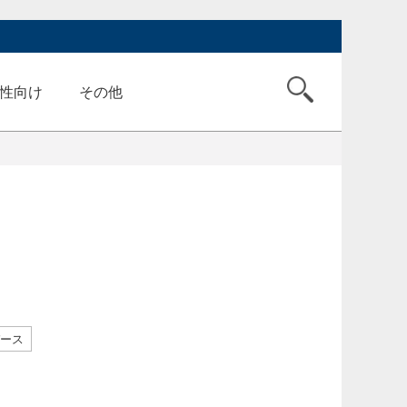
性向け
その他
ース