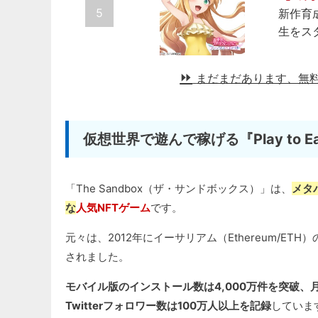
5
新作育
生をス
まだまだあります、無
仮想世界で遊んで稼げる『Play to E
「The Sandbox（ザ・サンドボックス）」は、
メタ
な
人気NFTゲーム
です。
元々は、2012年にイーサリアム（Ethereum/E
されました。
モバイル版のインストール数は4,000万件を突破、
Twitterフォロワー数は100万人以上を記録
していま