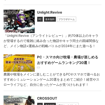
Unlight:Revive
PC
基本無料
ブラウザゲーム
「Unlight:Revive（アンライトレビュー）」約70体以上のキャラ
が登場するので複雑に絡み合った物語やキャラ同士の因縁関係な
ど、メイン物語×運絡みの戦略バトルが2024年にまた遊べる！
PC・スマホ向け牧場・農場が楽しめる
おすすめゲームランキング20選！
農園や牧場をメインに楽しむことができるPCやスマホで遊べるお
すすめシミュレーションゲーム20選をまとめてご紹介！経営やス
ローライフなど、自分に合ったゲームが見つけられます！
CROSSOUT