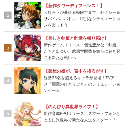
【新作タワーディフェンス！】
＜奴ら＞が蔓延る極限世界で、セクシー＆
2
サバイバルバトル！特別なシチュエーショ
ンを楽しもう！
【美しき剣姫と乱世を斬り拓け】
新作ゲームリリース！個性豊かな「剣姫」
3
たちと出会い、武應学園塾を舞台に巻き起
こる新たな戦いへ！
【薬屋の娘が、宮中を揺るがす】
総勢35名を超えるキャラが登場！TVアニ
4
メ『薬屋のひとりごと』のシミュレーショ
ンゲーム！
【のんびり異世界ライフ！】
5
新作育成RPGリリース！スマートフォンと
ともに異世界で新たな人生をスタート！