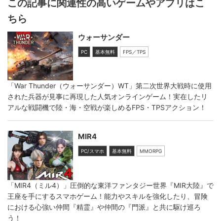
この記事に関連性の高いゲームやアプリはこ
ちら
ウォーサンダー
PC
基本無料
FPS／TPS
「War Thunder（ウォーサンダー）WT」第二次世界大戦時に使用
された兵器が見事に再現した人気オンラインゲーム！実在したリ
アルな戦闘機で陸・海・空戦が楽しめるFPS・TPSアクション！
MIR4
PC/スマホ
基本無料
MMORPG
「MIR4（ミル4）」圧倒的な東洋ファンタジー世界『MIR大陸』で
王座を手にするスマホゲーム！能力やスキルを強化したり、冒険
における心強い仲間『精霊』や仲間の『門派』と共に駆け巡ろ
う！