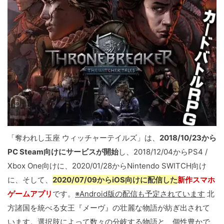
「奪われし玉座 ウィッチャーテイルズ」は、
2018/10/23から
PC Steam向けにサービスが開始
し、2018/12/04からPS4 /
Xbox One向けに、2020/01/28からNintendo SWITCH向け
に、そして、
2020/07/09からiOS向けに配信した
新作スマホ
ゲームアプリ
です。
※Android版の配信も予定されています
北
方諸国を統べる女王『メーヴ』の壮麗な物語が紡ぎ出されて
います。選択肢によって数々の分岐する物語と、個性豊かで