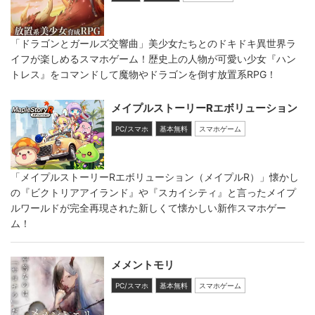
「ドラゴンとガールズ交響曲」美少女たちとのドキドキ異世界ラ
イフが楽しめるスマホゲーム！歴史上の人物が可愛い少女『ハン
トレス』をコマンドして魔物やドラゴンを倒す放置系RPG！
メイプルストーリーRエボリューション
PC/スマホ
基本無料
スマホゲーム
「メイプルストーリーRエボリューション（メイプルR）」懐かし
の『ビクトリアアイランド』や『スカイシティ』と言ったメイプ
ルワールドが完全再現された新しくて懐かしい新作スマホゲー
ム！
メメントモリ
PC/スマホ
基本無料
スマホゲーム