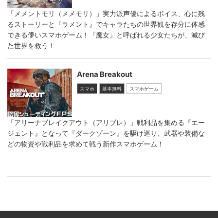
「メメントモリ（メメモリ）」実力派声優によるボイス、心に残
るストーリーと『ラメント』でキャラたちの世界観を存分に体感
できる儚いスマホゲーム！『魔女』と呼ばれる少女たちが、滅び
た世界を救う！
Arena Breakout
スマホ
基本無料
スマホゲーム
「アリーナブレイクアウト（アリブレ）」戦利品を集める『エー
ジェント』となって『ダークゾーン』を駆け巡り、武器や装備な
どの物資や戦利品を求めて戦う新作スマホゲーム！