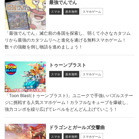
最強でんでん
スマホ
基本無料
スマホゲーム
「最強でんでん」滅亡前の各国を探索し、弱くて小さなカタツム
リから最強のカタツムリへと進化を遂げる無料スマホゲーム！
数々の強敵を倒し物語を進めましょう！
トゥーンブラスト
スマホ
基本無料
スマホゲーム
「Toon Blast(トゥーンブラスト)」ユニークで手強いパズルステー
ジに挑戦する人気スマホゲーム！カラフルなキューブを爆破し、
強力コンボを繰り広げてレベルをどんどん上げていこう！
ドラゴンとガールズ交響曲
スマホ
基本無料
スマホゲーム