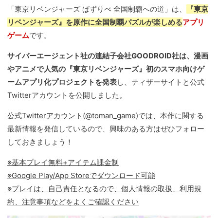
「東京リベンジャーズ ぱずりべ 全国制覇への道」は、
『東京
リベンジャーズ』を原作に全国制覇パズルが楽しめる
アプリ
ゲーム
です。
サイバーエージェント社の連結子会社GOODROID社は、漫画
やアニメで人気の『東京リベンジャーズ』初のスマホ向けゲ
ームアプリ化プロジェクトを発表
し、ティザーサイトと公式
Twitterアカウントを公開しました。
公式Twitterアカウント(@toman_game)
では、本作に関する
最新情報を発信しているので、興味のある方はぜひフォロー
しておきましょう！
※基本プレイ無料+アイテム課金制
※Google Play/App Storeでダウンロード可能
※プレイは、自己責任となるので、個人情報の取扱、利用規
約、注意事項などをよくご確認ください