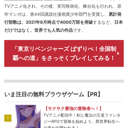
TVアニメ化され、その後、実写映画化、舞台化も行われ、原
作マンガは、第44回講談社漫画賞少年部門を受賞し、
累計発
行部数は、2021年9月時点で4000万部を突破
するなど、
日本
だけではなく、世界でも人気の作品
です。
「東京リベンジャーズ ぱずりべ！全国制
覇への道」をさっそくプレイしてみる！
いま注目の無料ブラウザゲーム【PR】
【サクサク最強の冒険者へ！】
TVアニメ配信中！剣と魔法の王道ファンタ
1
ジーRPGで冒険を始めよう。異世界転生へ
の扉が今開かれる！