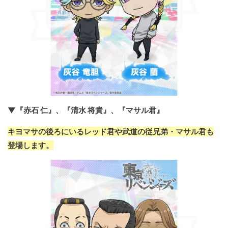
▼『赤石 仁』、『清水 将貴』、『マサル君』
キヨマサの後ろにいるレッド君や武道の従兄弟・マサル君も
登場します。