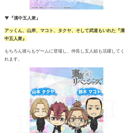
▼『溝中五人衆』
アッくん、山岸、マコト、タクヤ、そして武道もいれた『溝
中五人衆』
もちろん彼らもゲームに登場し、仲良し五人組も活躍してく
れます。