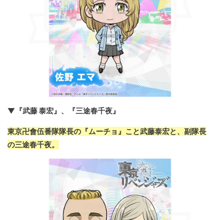
▼『武藤 泰宏』、『三途春千夜』
東京卍會伍番隊隊長の『ムーチョ』こと武藤泰宏と、副隊長
の三途春千夜。