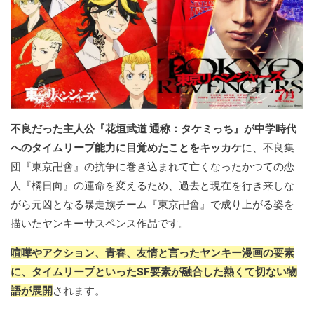
不良だった主人公『花垣武道 通称：タケミっち』が中学時代
へのタイムリープ能力に目覚めたことをキッカケ
に、不良集
団『東京卍會』の抗争に巻き込まれて亡くなったかつての恋
人『橘日向』の運命を変えるため、過去と現在を行き来しな
がら元凶となる暴走族チーム『東京卍會』で成り上がる姿を
描いたヤンキーサスペンス作品です。
喧嘩やアクション、青春、友情と言ったヤンキー漫画の要素
に、タイムリープといったSF要素が融合した熱くて切ない物
語が展開
されます。