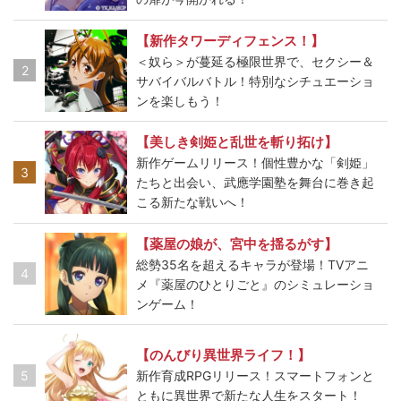
【新作タワーディフェンス！】
＜奴ら＞が蔓延る極限世界で、セクシー＆
2
サバイバルバトル！特別なシチュエーショ
ンを楽しもう！
【美しき剣姫と乱世を斬り拓け】
新作ゲームリリース！個性豊かな「剣姫」
3
たちと出会い、武應学園塾を舞台に巻き起
こる新たな戦いへ！
【薬屋の娘が、宮中を揺るがす】
総勢35名を超えるキャラが登場！TVアニ
4
メ『薬屋のひとりごと』のシミュレーショ
ンゲーム！
【のんびり異世界ライフ！】
5
新作育成RPGリリース！スマートフォンと
ともに異世界で新たな人生をスタート！