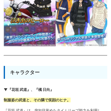
キャラクター
▼『花垣 武道』、『橘 日向』
制服姿の武道と、その隣で笑顔のヒナ。
『花垣 武道』は、突如目覚めたタイムリープ能力を利用し