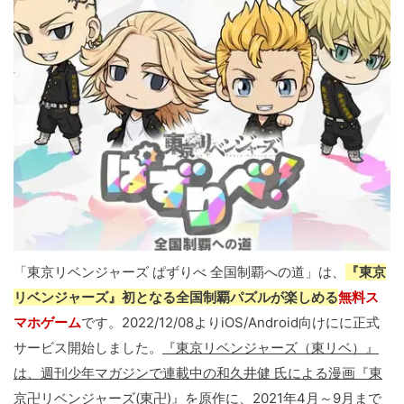
「東京リベンジャーズ ぱずりべ 全国制覇への道」は、
『東京
リベンジャーズ』初となる全国制覇パズルが楽しめる
無料ス
マホゲーム
です。2022/12/08よりiOS/Android向けにに正式
サービス開始しました。
『東京リベンジャーズ（東リベ）』
は、週刊少年マガジンで連載中の和久井健 氏による漫画『東
京卍リベンジャーズ(東卍)』を原作
に、2021年4月～9月まで