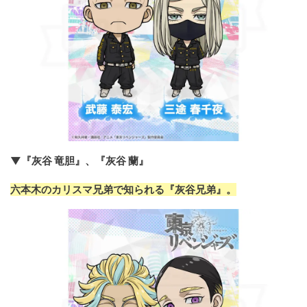
▼『灰谷 竜胆』、『灰谷 蘭』
六本木のカリスマ兄弟で知られる『灰谷兄弟』。