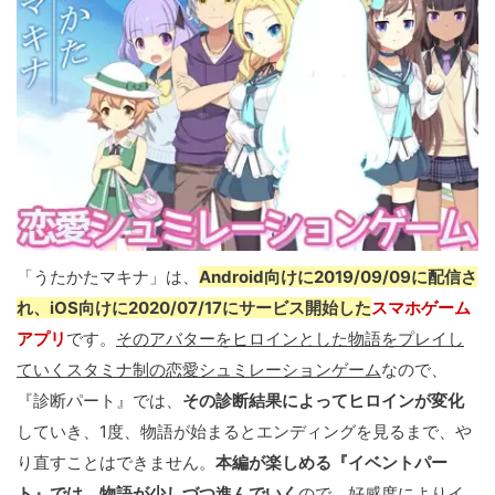
「うたかたマキナ」は、
Android向けに2019/09/09に配信さ
れ、iOS向けに2020/07/17にサービス開始した
スマホゲーム
アプリ
です。
そのアバターをヒロインとした物語をプレイし
ていくスタミナ制の恋愛シュミレーションゲーム
なので、
『診断パート』では、
その診断結果によってヒロインが変化
していき、1度、物語が始まるとエンディングを見るまで、や
り直すことはできません。
本編が楽しめる『イベントパー
ト』では、物語が少しづつ進んでいく
ので、好感度によりイ