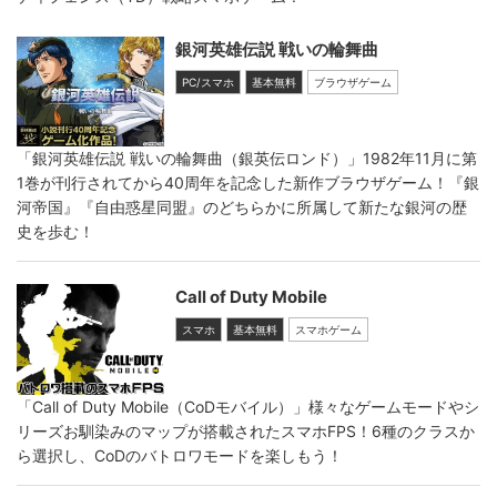
銀河英雄伝説 戦いの輪舞曲
PC/スマホ
基本無料
ブラウザゲーム
「銀河英雄伝説 戦いの輪舞曲（銀英伝ロンド）」1982年11月に第
1巻が刊行されてから40周年を記念した新作ブラウザゲーム！『銀
河帝国』『自由惑星同盟』のどちらかに所属して新たな銀河の歴
史を歩む！
Call of Duty Mobile
スマホ
基本無料
スマホゲーム
「Call of Duty Mobile（CoDモバイル）」様々なゲームモードやシ
リーズお馴染みのマップが搭載されたスマホFPS！6種のクラスか
ら選択し、CoDのバトロワモードを楽しもう！