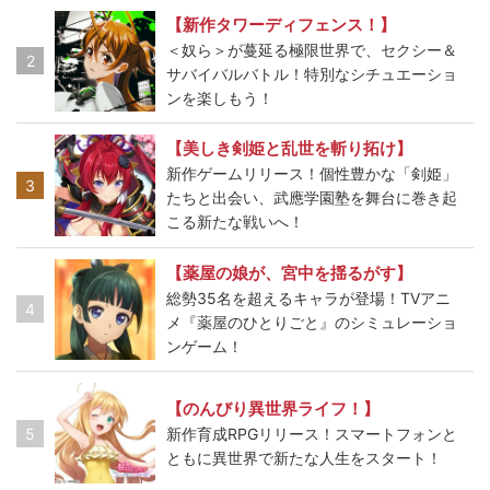
【新作タワーディフェンス！】
＜奴ら＞が蔓延る極限世界で、セクシー＆
2
サバイバルバトル！特別なシチュエーショ
ンを楽しもう！
【美しき剣姫と乱世を斬り拓け】
新作ゲームリリース！個性豊かな「剣姫」
3
たちと出会い、武應学園塾を舞台に巻き起
こる新たな戦いへ！
【薬屋の娘が、宮中を揺るがす】
総勢35名を超えるキャラが登場！TVアニ
4
メ『薬屋のひとりごと』のシミュレーショ
ンゲーム！
【のんびり異世界ライフ！】
5
新作育成RPGリリース！スマートフォンと
ともに異世界で新たな人生をスタート！