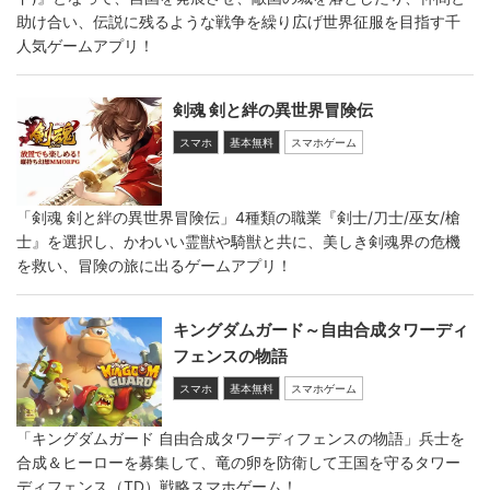
助け合い、伝説に残るような戦争を繰り広げ世界征服を目指す千
人気ゲームアプリ！
剣魂 剣と絆の異世界冒険伝
スマホ
基本無料
スマホゲーム
「剣魂 剣と絆の異世界冒険伝」4種類の職業『剣士/刀士/巫女/槍
士』を選択し、かわいい霊獣や騎獣と共に、美しき剣魂界の危機
を救い、冒険の旅に出るゲームアプリ！
キングダムガード～自由合成タワーディ
フェンスの物語
スマホ
基本無料
スマホゲーム
「キングダムガード 自由合成タワーディフェンスの物語」兵士を
合成＆ヒーローを募集して、竜の卵を防衛して王国を守るタワー
ディフェンス（TD）戦略スマホゲーム！