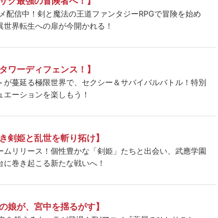
サク最強の冒険者へ！】
ニメ配信中！剣と魔法の王道ファンタジーRPGで冒険を始め
異世界転生への扉が今開かれる！
タワーディフェンス！】
＞が蔓延る極限世界で、セクシー＆サバイバルバトル！特別
ュエーションを楽しもう！
き剣姫と乱世を斬り拓け】
ームリリース！個性豊かな「剣姫」たちと出会い、武應学園
台に巻き起こる新たな戦いへ！
の娘が、宮中を揺るがす】