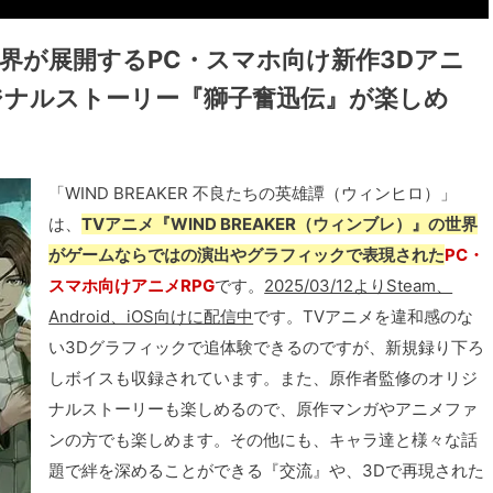
』の世界が展開するPC・スマホ向け新作3Dアニ
ジナルストーリー『獅子奮迅伝』が楽しめ
「WIND BREAKER 不良たちの英雄譚（ウィンヒロ）」
は、
TVアニメ『WIND BREAKER（ウィンブレ）』の世界
がゲームならではの演出やグラフィックで表現された
PC・
スマホ向けアニメRPG
です。
2025/03/12よりSteam、
Android、iOS向けに配信中
です。TVアニメを違和感のな
い3Dグラフィックで追体験できるのですが、新規録り下ろ
しボイスも収録されています。また、原作者監修のオリジ
ナルストーリーも楽しめるので、原作マンガやアニメファ
ンの方でも楽しめます。その他にも、キャラ達と様々な話
題で絆を深めることができる『交流』や、3Dで再現された