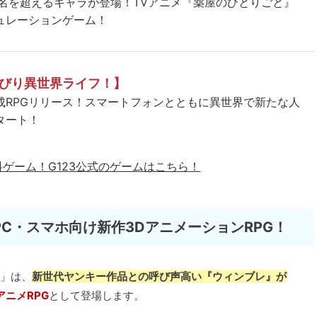
5名を超えるキャラが登場！TVアニメ『薬屋のひとりごと』
ュレーションゲーム！
びり異世界ライフ！】
成RPGリリース！スマートフォンとともに異世界で新たな人
タート！
料ゲーム！
G123公式のゲームはこちら！
C・スマホ向け新作3DアニメーションRPG！
）」は、
新世代ヤンキー作品との呼び声高い『ウィンブレ』が
アニメRPG
として登場します。