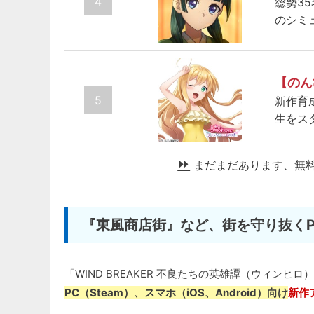
4
総勢3
のシミ
【のん
5
新作育
生をス
まだまだあります、無
『東風商店街』など、街を守り抜くP
「WIND BREAKER 不良たちの英雄譚（ウィンヒロ
PC（Steam）、スマホ（iOS、Android）向け
新作