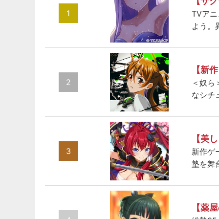
【サク
1
TVア
よう。
【新作
2
＜奴ら
なシチ
【美し
3
新作ゲ
塾を舞
【薬屋