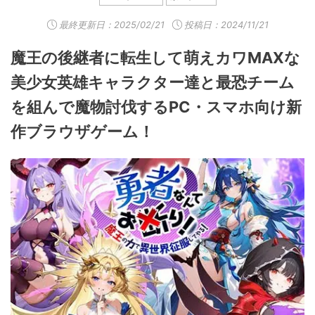
最終更新日：
2025/02/21
投稿日：2024/11/21
魔王の後継者に転生して萌えカワMAXな
美少女英雄キャラクター達と最恐チーム
を組んで魔物討伐するPC・スマホ向け新
作ブラウザゲーム！