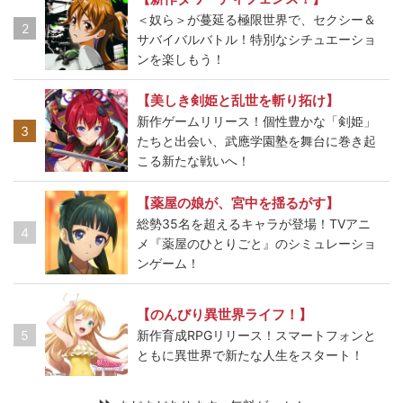
＜奴ら＞が蔓延る極限世界で、セクシー＆
2
サバイバルバトル！特別なシチュエーショ
ンを楽しもう！
【美しき剣姫と乱世を斬り拓け】
新作ゲームリリース！個性豊かな「剣姫」
3
たちと出会い、武應学園塾を舞台に巻き起
こる新たな戦いへ！
【薬屋の娘が、宮中を揺るがす】
総勢35名を超えるキャラが登場！TVアニ
4
メ『薬屋のひとりごと』のシミュレーショ
ンゲーム！
【のんびり異世界ライフ！】
5
新作育成RPGリリース！スマートフォンと
ともに異世界で新たな人生をスタート！