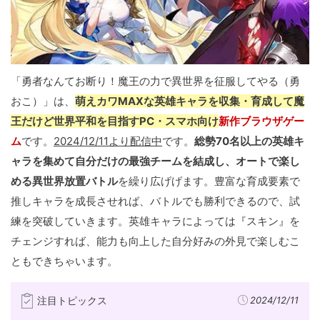
「勇者なんてお断り！魔王の力で異世界を征服してやる（勇
おこ）」は、
萌えカワMAXな英雄キャラを収集・育成して魔
王だけど世界平和を目指すPC・スマホ向け
新作ブラウザゲー
ム
です。
2024/12/11より配信中
です。
総勢70名以上の英雄キ
ャラを集めて自分だけの最強チームを結成し、オートで楽し
める異世界放置バトル
を繰り広げげます。豊富な育成要素で
推しキャラを成長させれば、バトルでも勝利できるので、試
練を突破していきます。英雄キャラによっては『スキン』を
チェンジすれば、能力も向上した自分好みの外見で楽しむこ
ともできちゃいます。
注目トピックス
2024/12/11