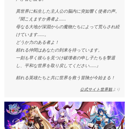
異世界に転生した主人公の脳内に突如響く使者の声。
『聞こえますか勇者よ……
母なる大地が深淵からの魔物たちによって荒らされ続
けています……。
どうか力のある者よ！
頼れる仲間はあなたの到来を待っています。
一刻も早く彼らを見つけ破壊者の申し子たちを撃退
し、平和な世界を取り戻してください……』
頼れる英雄たちと共に世界を救う冒険が今始まる！
公式サイト世界観
より