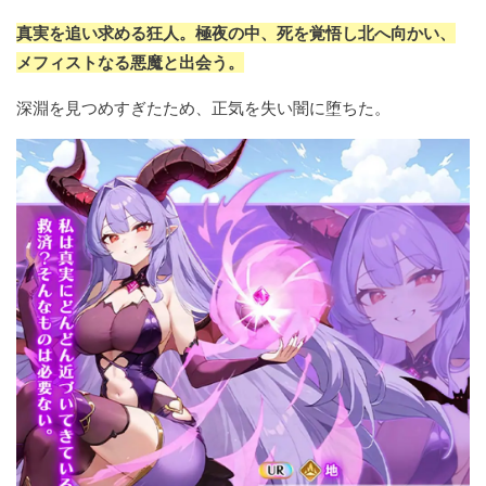
真実を追い求める狂人。極夜の中、死を覚悟し北へ向かい、
メフィストなる悪魔と出会う。
深淵を見つめすぎたため、正気を失い闇に堕ちた。