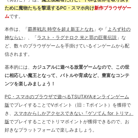
ために魔物たちを撃退するPC・スマホ向け
新作ブラウザゲー
ム
です。
本作は、「
覇界戦志 時空を超え新王となれ
」や「
よろず社の
神ならい
」、「
ラスト・ラグナロク 光と罪の巨竜伝説
」な
ど、数々のブラウザゲームを手掛けているインゲームから配
信されます。
基本的には、
カジュアルに遊べる放置ゲームなので、この世
に相応しい魔王となって、バトルや育成など、豊富なコンテ
ンツを楽しみましょう！
PC・スマホのブラウザで遊べるTSUTAYAオンラインゲーム
版
でプレイすることでVポイント（旧：Tポイント）を獲得で
き、
スマホからしかアクセスできない『ゲソてん for トリマ』
版
でプレイすることでトリマポイントが獲得できるので、お
好きなプラットフォームで楽しみましょう。