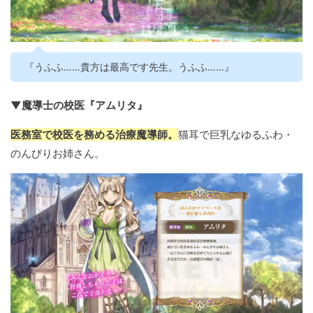
『うふふ……貴方は最高です先生。うふふ……』
▼魔導士の校医『アムリタ』
医務室で校医を務める治療魔導師。
猫耳で巨乳なゆるふわ・
のんびりお姉さん。