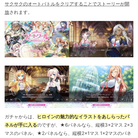
サクサクのオートバトルをクリアすることでストーリーが開
放
されます。
ガチャからは、
ヒロインの魅力的なイラストをあしらったパ
ネルが手に入る
のですが、★6パネルなら、縦横3×2マス 2×3
マスのパネル、★2パネルなら、縦横2×1マス 1×2マスのパネ