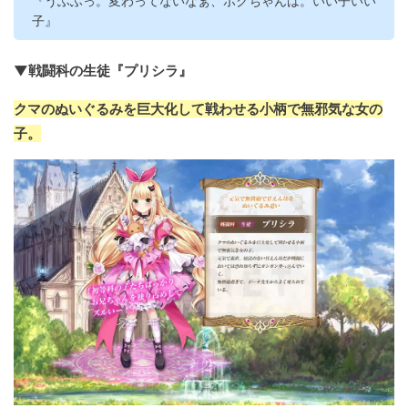
『うふふっ。変わってないなぁ、ボクちゃんは。いい子いい
子』
▼戦闘科の生徒『プリシラ』
クマのぬいぐるみを巨大化して戦わせる小柄で無邪気な女の
子。