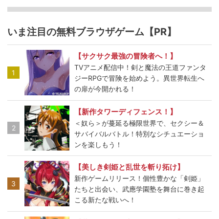
いま注目の無料ブラウザゲーム【PR】
【サクサク最強の冒険者へ！】
TVアニメ配信中！剣と魔法の王道ファンタ
1
ジーRPGで冒険を始めよう。異世界転生へ
の扉が今開かれる！
【新作タワーディフェンス！】
＜奴ら＞が蔓延る極限世界で、セクシー＆
2
サバイバルバトル！特別なシチュエーショ
ンを楽しもう！
【美しき剣姫と乱世を斬り拓け】
新作ゲームリリース！個性豊かな「剣姫」
3
たちと出会い、武應学園塾を舞台に巻き起
こる新たな戦いへ！