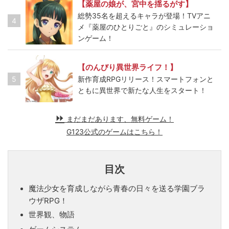
【薬屋の娘が、宮中を揺るがす】
総勢35名を超えるキャラが登場！TVアニ
4
メ『薬屋のひとりごと』のシミュレーショ
ンゲーム！
【のんびり異世界ライフ！】
5
新作育成RPGリリース！スマートフォンと
ともに異世界で新たな人生をスタート！
まだまだあります、無料ゲーム！
G123公式のゲームはこちら！
目次
魔法少女を育成しながら青春の日々を送る学園ブラ
ウザRPG！
世界観、物語