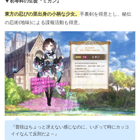
▼初等科の生徒『ミカン』
東方の忍びの里出身の小柄な少女。
手裏剣を得意とし、秘伝
の忍術(地味)による諜報活動も得意。
『普段はちょっと冴えない感じなのに、いざって時にカッコ
イイなんて反則だよ～』