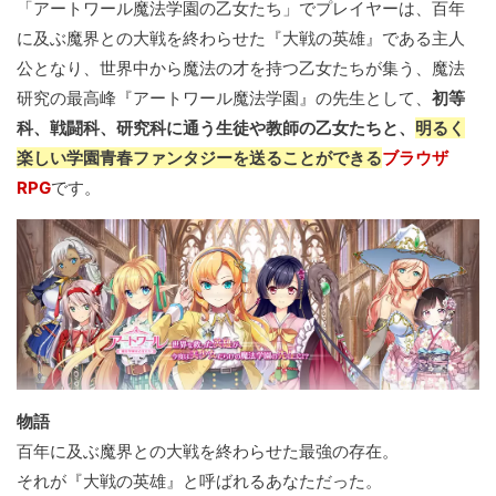
「アートワール魔法学園の乙女たち」でプレイヤーは、百年
に及ぶ魔界との大戦を終わらせた『大戦の英雄』である主人
公となり、世界中から魔法の才を持つ乙女たちが集う、魔法
研究の最高峰『アートワール魔法学園』の先生として、
初等
科、戦闘科、研究科に通う生徒や教師の乙女たちと、
明るく
楽しい学園青春ファンタジーを送ることができる
ブラウザ
RPG
です。
物語
百年に及ぶ魔界との大戦を終わらせた最強の存在。
それが『大戦の英雄』と呼ばれるあなただった。