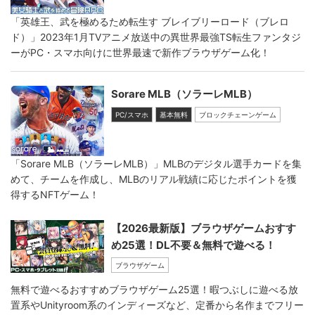
「英雄王、武を極めるため転生す ブレイブリーロード（ブレロ
ド）」2023年1月TVアニメ放送中の異世界最強TS転生ファンタジ
ーがPC・スマホ向けに世界最速で新作ブラウザゲーム化！
Sorare MLB（ソラーレMLB）
PC/スマホ
基本無料
ブロックチェーンゲーム
「Sorare MLB（ソラーレMLB）」MLBのデジタル選手カードを集
めて、チームを作成し、MLBのリアル戦績に応じたポイントを獲
得するNFTゲーム！
【2026最新版】ブラウザゲームおすす
め25選！DL不要＆無料で遊べる！
ブラウザゲーム
無料で遊べるおすすめブラウザゲーム25選！暇つぶしに遊べる放
置系やUnityroom系のインディーズなど、定番から名作までフリー