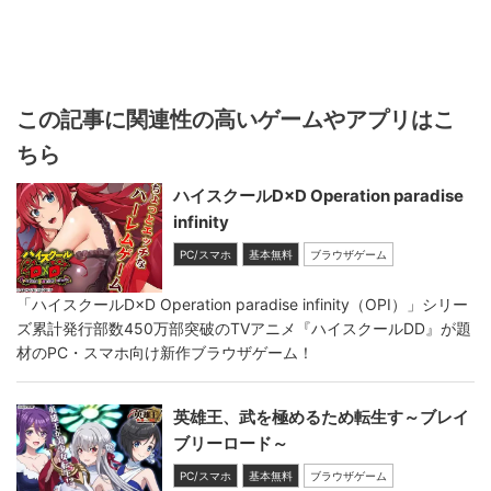
この記事に関連性の高いゲームやアプリはこ
ちら
ハイスクールD×D Operation paradise
infinity
PC/スマホ
基本無料
ブラウザゲーム
「ハイスクールD×D Operation paradise infinity（OPI）」シリー
ズ累計発行部数450万部突破のTVアニメ『ハイスクールDD』が題
材のPC・スマホ向け新作ブラウザゲーム！
英雄王、武を極めるため転生す～ブレイ
ブリーロード～
PC/スマホ
基本無料
ブラウザゲーム