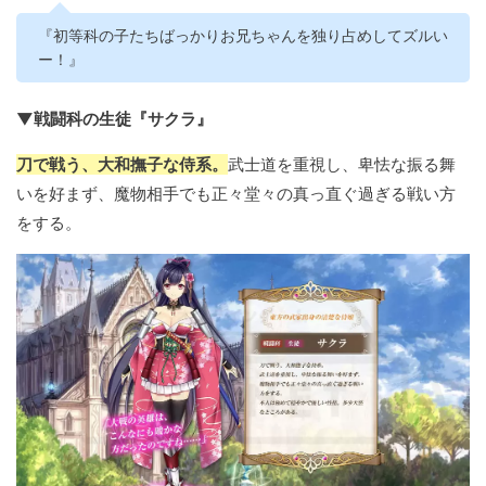
『初等科の子たちばっかりお兄ちゃんを独り占めしてズルい
ー！』
▼戦闘科の生徒『サクラ』
刀で戦う、大和撫子な侍系。
武士道を重視し、卑怯な振る舞
いを好まず、魔物相手でも正々堂々の真っ直ぐ過ぎる戦い方
をする。