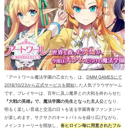
「アートワール魔法学園の乙女たち」は、
DMM GAMESにて
2018/10/23から正式サービスを開始
した人気ブラウザゲーム
です。プレイヤーは、百年に及ぶ魔界との大戦を終わらせた
『大戦の英雄』で、魔法学園の先生となった主人公
となり、
明るく楽しい育成と交流の日々を送る学園青春ファンタジー
が楽しめます。サクサクのオートバトルを繰り広げながら、
メインストーリーを開放し、
各ヒロイン毎に用意されたフル