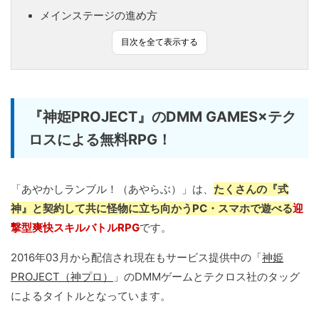
メインステージの進め方
目次を全て表示する
『神姫PROJECT』のDMM GAMES×テク
ロスによる無料RPG！
「あやかしランブル！（あやらぶ）」は、
たくさんの『式
神』と契約して共に怪物に立ち向かうPC・スマホで遊べる
迎
撃型爽快スキルバトルRPG
です。
2016年03月から配信され現在もサービス提供中の「
神姫
PROJECT（神プロ）
」のDMMゲームとテクロス社のタッグ
によるタイトルとなっています。