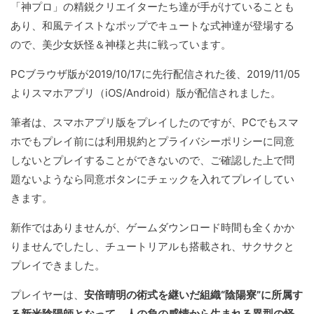
「神プロ」の精鋭クリエイターたち達が手がけていることも
あり、和風テイストなポップでキュートな式神達が登場する
ので、美少女妖怪＆神様と共に戦っています。
PCブラウザ版が2019/10/17に先行配信された後、2019/11/05
よりスマホアプリ（iOS/Android）版が配信されました。
筆者は、スマホアプリ版をプレイしたのですが、PCでもスマ
ホでもプレイ前には利用規約とプライバシーポリシーに同意
しないとプレイすることができないので、ご確認した上で問
題ないようなら同意ボタンにチェックを入れてプレイしてい
きます。
新作ではありませんが、ゲームダウンロード時間も全くかか
りませんでしたし、チュートリアルも搭載され、サクサクと
プレイできました。
プレイヤーは、
安倍晴明の術式を継いだ組織“陰陽寮”に所属す
る新米陰陽師となって、人の負の感情から生まれる異型の怪