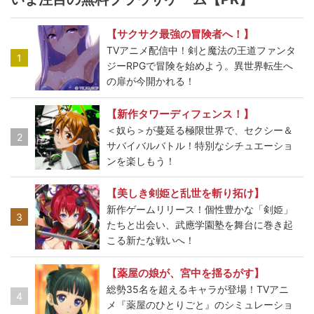
【サクサク最強の冒険者へ！】
TVアニメ配信中！剣と魔法の王道ファンタ
1
ジーRPGで冒険を始めよう。異世界転生へ
の扉が今開かれる！
【新作タワーディフェンス！】
＜奴ら＞が蔓延る極限世界で、セクシー＆
2
サバイバルバトル！特別なシチュエーショ
ンを楽しもう！
【美しき剣姫と乱世を斬り拓け】
新作ゲームリリース！個性豊かな「剣姫」
3
たちと出会い、武應学園塾を舞台に巻き起
こる新たな戦いへ！
【薬屋の娘が、宮中を揺るがす】
総勢35名を超えるキャラが登場！TVアニ
4
メ『薬屋のひとりごと』のシミュレーショ