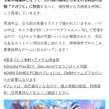
物『マガツヒ』に対抗
するべく、個性豊かな式神達を仲間に
して育成していきます。
育成中は、立ち絵の美麗イラストで描かれていますが、バト
ル中は、キャラ達がSD（スーパーデフォルメ）化して登場す
るので、ちびキャラ達の可愛いバトルが展開されたり、見応
えあるカットイン演出が楽しめたりと、簡単操作でやりこみ
要素抜群なゲームに仕上がっています！
※基本プレイ無料+アイテム課金制
※Google Play及び、App storeでダウンロード可能
※DMM GAMES PC版のプレイには、DMMゲームズアカウン
トが必要になります
※プレイは、自己責任となるので、個人情報の取扱、利用規
約、注意事項などをよくご確認ください