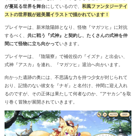
が蔓延る世界を舞台
にしているので、
和風ファンタジーテイ
ストの世界観が超美麗イラストで描かれています！
プレイヤーは、新米陰陽師となり、怪物『マガツヒ』に対抗
するべく、
共に戦う『式神』と契約し、たくさんの式神を仲
間にて怪物に立ち向かって
いきます。
プレイヤーは、『陰陽寮』で補佐役の『イズナ』と出会い、
式神『アスカ』を連れ、『マガツヒ』退治へ向かいます。
向かった遺跡の奥には、不思議な力を持つ少女が封じられて
おり、記憶のない彼女を『ナギ』と名付け、仲間に迎え入れ
るのですが、その正体は果たして何者なのか、“アヤカシ”を取
り巻く冒険が展開されていきます。