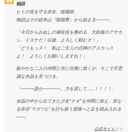
物語
ヒトの世を守る存在、陰陽師。
物語はその総本山『陰陽寮』から始まる―――。
「今日からおぬしの補佐役を務める、大妖狐のアヤカ
シ、イズナだ！以後、よろしく頼むぞ！」
「どうもっス！ 私はご主人の式神のアスカっス
よ！ よろしくお願いしますね！」
賑やかな二人の仲間と共に任務に就くが、そこで不思
議な水晶を見つける。
「―――誰か――――。力を貸して……！！！！」
水晶の中から出てきた少女”ナギ”を仲間に加え、邪な
る存在”マガツヒ”を討ち祓う冒険へと足を踏み入れる
――。
公式サイト
より