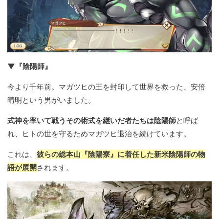
▼『陰陽師』
今より千年前。マガツヒの王を封印して世界を救った、安倍
晴明という男がいました。
式神を率いて戦うその術式を継いだ者たちは陰陽師
と呼ば
れ、ヒトの世を守るためマガツヒ退治を続けています。
これは、
彼らの総本山『陰陽寮』に着任した新米陰陽師の物
語が展開
されます。