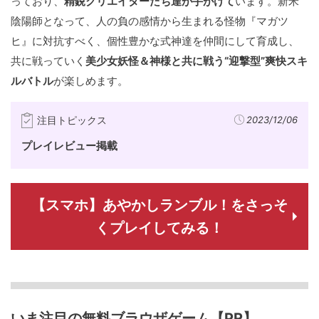
っており、
精鋭クリエイターたち達が手がけて
います。新米
陰陽師となって、人の負の感情から生まれる怪物『マガツ
ヒ』に対抗すべく、個性豊かな式神達を仲間にして育成し、
共に戦っていく
美少女妖怪＆神様と共に戦う“迎撃型”爽快スキ
ルバトル
が楽しめます。
注目トピックス
2023/12/06
プレイレビュー掲載
【スマホ】あやかしランブル！をさっそ
くプレイしてみる！
いま注目の無料ブラウザゲーム【PR】