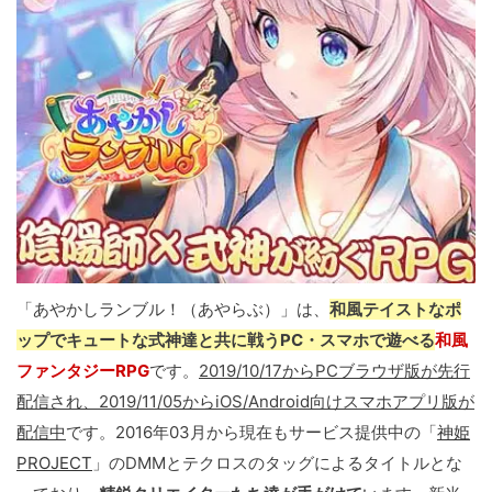
「あやかしランブル！（あやらぶ）」は、
和風テイストなポ
ップでキュートな式神達と共に戦うPC・スマホで遊べる
和風
ファンタジーRPG
です。
2019/10/17からPCブラウザ版が先行
配信され、2019/11/05からiOS/Android向けスマホアプリ版が
配信中
です。2016年03月から現在もサービス提供中の「
神姫
PROJECT
」のDMMとテクロスのタッグによるタイトルとな