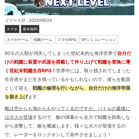
リリース日：2025/06/24
スマホ
基本無料
スマホゲーム
戦略ゲーム
スマホRPG
SPシミュレーション
80％の人類が消失してしまった世紀末的な海洋世界で
自分だ
けの戦艦に装置や武器を搭載して作り上げて戦艦を冒険に導
く世紀末戦艦生存RPG！
世界中には、取り残されてしまった
生存者がまだ生き残っているかもしれないので、彼らを船員
として迎え、
戦艦の修理を行いながら、自分だけの海洋帝国
を築き上げ
ます。
敵は空からも海からもやってくるのですが、バトルの最後に
はボスが登場
するので、敵の弾幕から全力で戦艦を防衛しな
がら攻撃して、敵を殲滅します。様々なボスが登場するの
で、レーダーをロックオンして命中させましょう！