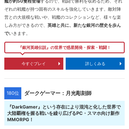
艦が約50隻程登場
するので、戦闘で勝利を収めるため、それ
ぞれの戦艦が持つ固有のスキルを強化していきます。敵対陣
営との大規模な戦いや、戦艦のコレクションなど、様々な楽
しみ方ができるので、
英雄と共に、新たな銀河の歴史を歩ん
で
いきます。
『銀河英雄伝説』の世界で惑星開発・探索・戦闘！
今すぐプレイ
詳しくみる
180位
ダークゲーマー：月光彫刻師
『DarkGamer』という存在により混沌と化した世界で
大陸覇権を握る戦いを繰り広げるPC・スマホ向け新作
MMORPG！