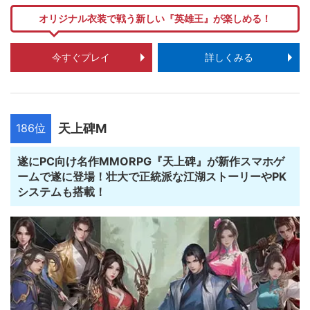
オリジナル衣装で戦う新しい『英雄王』が楽しめる！
今すぐプレイ
詳しくみる
186位
天上碑M
遂にPC向け名作MMORPG『天上碑』が新作スマホゲ
ームで遂に登場！壮大で正統派な江湖ストーリーやPK
システムも搭載！