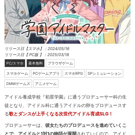
リリース日【スマホ】：2024/05/16
リリース日【 PC版 】：2025/03/18
PC/スマホ
基本無料
ブラウザゲーム
スマホゲーム
PCゲームアプリ
スマホRPG
SPシミュレーション
DMMゲームズ
アニメゲーム
アイドル養成学校『初星学園』に通うプロデューサー科の生
徒となり、アイドル科に通うアイドルの卵をプロデュースす
る
歌とダンスが上手くなる次世代アイドル育成SLG！
プロデューサーは、
彼女たちのプロデュースを進めていくこ
とで、アイドルと1対1の物語が展開
されていくので、アイド