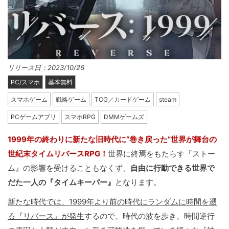
リリース日：2023/10/26
PC/スマホ
基本無料
スマホゲーム
戦略ゲーム
TCG／カードゲーム
steam
PCゲームアプリ
スマホRPG
DMMゲームズ
1999年の終わりに新たな旧時代に“巻き戻った”世界が舞台の
世紀末タイムリバースRPG！
世界に終焉をもたらす『ストー
ム』の影響を受けることもなくず、
自由に行動できる世界で
だた一人の『タイムキーパー』
となります。
新たな時代では、1999年より前の時代にランダムに時間を遡
る『リバース』が発生
するので、時代の波を歩き、時間逆行