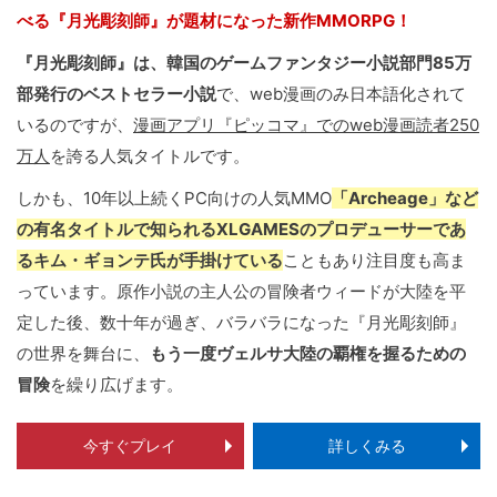
べる『月光彫刻師』が題材になった新作MMORPG！
『月光彫刻師』は、韓国のゲームファンタジー小説部門85万
部発行のベストセラー小説
で、web漫画のみ日本語化されて
いるのですが、
漫画アプリ『ピッコマ』でのweb漫画読者250
万人
を誇る人気タイトルです。
しかも、10年以上続くPC向けの人気MMO
「Archeage」など
の有名タイトルで知られるXLGAMESのプロデューサーであ
るキム・ギョンテ氏が手掛けている
こともあり注目度も高ま
っています。原作小説の主人公の冒険者ウィードが大陸を平
定した後、数十年が過ぎ、バラバラになった『月光彫刻師』
の世界を舞台に、
もう一度ヴェルサ大陸の覇権を握るための
冒険
を繰り広げます。
今すぐプレイ
詳しくみる