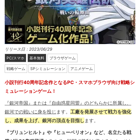
リリース日：2023/06/29
PC/スマホ
基本無料
ブラウザゲーム
戦略ゲーム
SPシミュレーション
アニメゲーム
小説刊行40周年記念作となるPC・スマホブラウザ向け戦略シ
ミュレーションゲーム！
『銀河帝国』または『自由惑星同盟』のどちらかに所属し、
銀河での戦いに身を投じ
ます。
工廠を発展させて戦力を強化
し、成果を上げ、銀河の頂点を目指し
ます。
『ブリュンヒルト』や『ヒューベリオン』など、名立たる戦