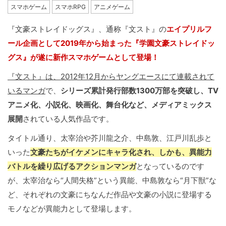
スマホゲーム
スマホRPG
アニメゲーム
『文豪ストレイドッグス』、通称『文スト』の
エイプリルフ
ール企画として2019年から始まった『学園文豪ストレイドッ
グス』が遂に新作スマホゲームとして登場！
『文スト』は、2012年12月からヤングエースにて連載されて
いるマンガ
で、
シリーズ累計発行部数1300万部を突破し、TV
アニメ化、小説化、映画化、舞台化など、メディアミックス
展開
されている人気作品です。
タイトル通り、太宰治や芥川龍之介、中島敦、江戸川乱歩と
いった
文豪たちがイケメンにキャラ化され、しかも、異能力
バトルを繰り広げるアクションマンガ
となっているのです
が、太宰治なら“人間失格”という異能、中島敦なら“月下獣”な
ど、それぞれの文豪にちなんだ作品や文豪の小説に登場する
モノなどが異能力として登場します。