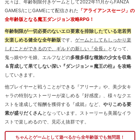
元々は、年齢制限付きゲームとして2022年11月からFANZA
GAMES/にじGAMEにて配信された
「アライアンスセージ」の
全年齢版となる魔王ダンジョン攻略RPG！
年齢制限が一切必要のないエロ要素を排除したている老若男
女楽しめる健全な全年齢版
です。
ゲームとしてもしっかり楽
しむことができるので、ギルドの新しい『会長』
となって、
鬼っ娘やケモ娘、エルフなどの
多種多様な種族の少女を収集
＆育成して果てしない深い『ダンジョン＝魔王の柱』を攻略
していきます。
他プレイヤーと戦うことができる『アリーナ』や、美少女キ
ャラの特別なストーリーが楽しめる『好感度』、様々なクエ
ストを達成して報酬を獲得する『成就』など、
やりこめる要
素が盛りだくさん
となっています。ストーリーも美麗なイラ
ストで楽しめるので、見応え抜群です。
ちゃんとゲームとして遊べるから全年齢版でも無問題！