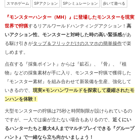
スマホゲーム
SPアクション
SPシミュレーション
歩いて遊べる
『モンスターハンター（MH）』に登場したモンスターを現実
世界で狩猟
するリアルワールドハンティングアクション！
高
いアクション性、モンスターと対峙した時の高い緊張感
があ
る駆け引きが
タップ＆フリックだけのスマホの簡単操作
で楽
しめます。
点在する『採集ポイント』からは『鉱石』、『骨』、『植
物』などの採集素材が手に入り、モンスター狩猟で獲得した
『モンスター素材』を組み合わせて新装備を生産、強化して
いきるので、
現実×モンハンワールドを探索して凝縮されたモ
ンハンを体験！
大型モンスターの狩猟は75秒と時間制限が設けられているの
ですが、一人では歯が立たない場合もありるので、
近くにい
るハンターたちと最大4人までマルチプレイできる『グループ
ハント』で一緒なら立ち向かいましょう！