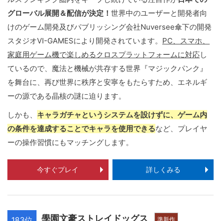
グローバル展開＆配信が決定！
世界中のユーザーと開発者向
けのゲーム開発及びパブリッシング会社Nuversee傘下の開発
スタジオVI-GAMESにより開発されています。
PC、スマホ、
家庭用ゲーム機で楽しめるクロスプラットフォームに対応
し
ているので、魔法と機械が共存する世界『マジックパンク』
を舞台に、再び世界に秩序と安寧をもたらすため、エネルギ
ーの源である晶核の謎に迫ります。
しかも、
キャラガチャというシステムを設けずに、ゲーム内
の条件を達成することでキャラを使用できる
など、プレイヤ
ーの操作習慣にもマッチングします。
今すぐプレイ
詳しくみる
學園文豪ストレイドッグス
183位
準新作