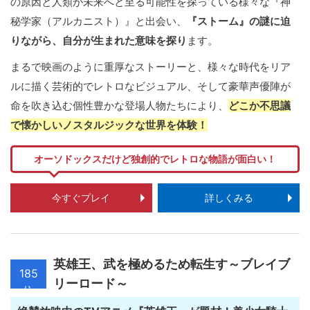
の原因と人類が未来へと至る可能性を探っている様々な『神
秘学家（アルカニスト）』と出会い、
『ストーム』の謎に迫
りながら、自分が生まれた意味を探り
ます。
まるで映画のように重厚なストーリーと、様々な時代をリア
ルに描く芸術的でレトロなビジュアル、そして豪華声優陣が
命を吹き込む個性豊かな登場人物たちにより、
どこか不思議
で懐かしいノスタルジックな世界を体験！
オーソドックスだけど独創的でレトロな物語が面白い！
今すぐプレイ
詳しくみる
英雄王、武を極めるため転生す～ブレイブ
185
リーロード～
位