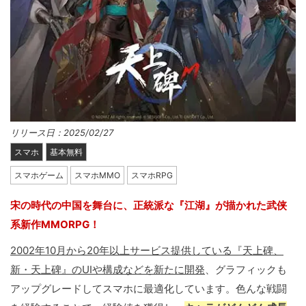
リリース日：2025/02/27
スマホ
基本無料
スマホゲーム
スマホMMO
スマホRPG
宋の時代の中国を舞台に、正統派な『江湖』が描かれた武侠
系新作MMORPG！
2002年10月から20年以上サービス提供している『天上碑、
新・天上碑』のUIや構成などを新たに開発
、グラフィックも
アップグレードしてスマホに最適化しています。色んな戦闘