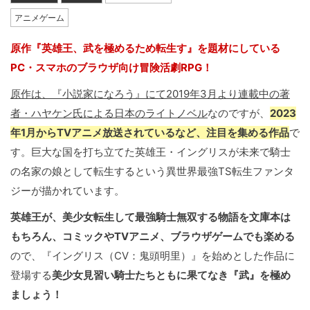
アニメゲーム
原作『英雄王、武を極めるため転生す』を題材にしている
PC・スマホのブラウザ向け冒険活劇RPG！
原作は、『小説家になろう』にて2019年3月より連載中の著
者・ハヤケン氏による日本のライトノベル
なのですが、
2023
年1月からTVアニメ放送されているなど、注目を集める作品
で
す。巨大な国を打ち立てた英雄王・イングリスが未来で騎士
の名家の娘として転生するという異世界最強TS転生ファンタ
ジーが描かれています。
英雄王が、美少女転生して最強騎士無双する物語を文庫本は
もちろん、コミックやTVアニメ、ブラウザゲームでも楽める
ので、『イングリス（CV：鬼頭明里）』を始めとした作品に
登場する
美少女見習い騎士たちともに果てなき『武』を極め
ましょう！