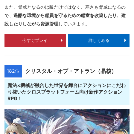
また、脅威となるのは敵だけではなく、寒さも脅威になるの
で、
過酷な環境から船員を守るための船室を改築したり、建
設したりしながら資源管理
していきます。
今すぐプレイ
詳しくみる
182位
クリスタル・オブ・アトラン（晶核）
魔法×機械が融合した世界を舞台にアクションにこだわ
り抜いたクロスプラットフォーム向け新作アクション
RPG！