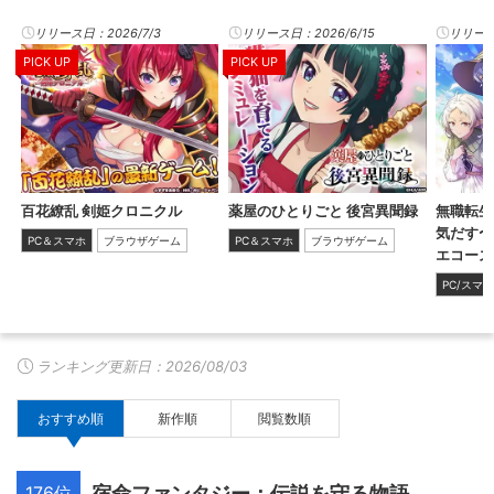
リリース日：2026/7/3
リリース日：2026/6/15
リリース日
PICK UP
PICK UP
百花繚乱 剣姫クロニクル
薬屋のひとりごと 後宮異聞録
無職転生
気だす〜
PC＆スマホ
ブラウザゲーム
PC＆スマホ
ブラウザゲーム
エコーズ
PC/スマ
ランキング更新日：
2026/08/03
おすすめ順
新作順
閲覧数順
176位
宿命ファンタジー：伝説を守る物語