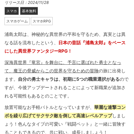
リリース日：2024/11/28
スマホ
基本無料
スマホゲーム
スマホRPG
浦島太郎は、神秘的な異世界の平和を守るため、真実とは異
なる話を流布したという、
日本の昔話『浦島太郎』をベース
にした異世界ファンタジーRPG！
深海異世界『竜宮』を舞台に、予言に選ばれた勇士となっ
て、魔王の脅威からこの世界を守るための冒険
の旅に出発し
ます。
自分の勇士キャラは、初期に5つの職業選択がある
ので
すが、今後アップデートされることによって新職業が追加さ
れる可能性もあるとのことです。
放置可能なお手軽バトルとなっていますが、
華麗な連撃コン
ボを繰り広げてサクサク敵を倒して高速レベルアップ
しまし
ょう！色んなタイプの可愛い『戦闘ペット』と一緒に冒険す
ることもできるので、共に戦い、成長しましょう！