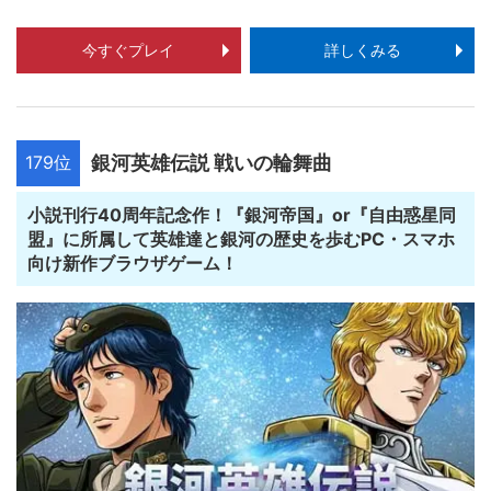
今すぐプレイ
詳しくみる
179位
銀河英雄伝説 戦いの輪舞曲
小説刊行40周年記念作！『銀河帝国』or『自由惑星同
盟』に所属して英雄達と銀河の歴史を歩むPC・スマホ
向け新作ブラウザゲーム！