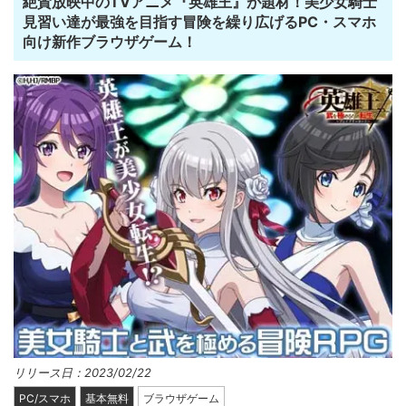
絶賛放映中のTVアニメ『英雄王』が題材！美少女騎士
見習い達が最強を目指す冒険を繰り広げるPC・スマホ
向け新作ブラウザゲーム！
リリース日：2023/02/22
PC/スマホ
基本無料
ブラウザゲーム