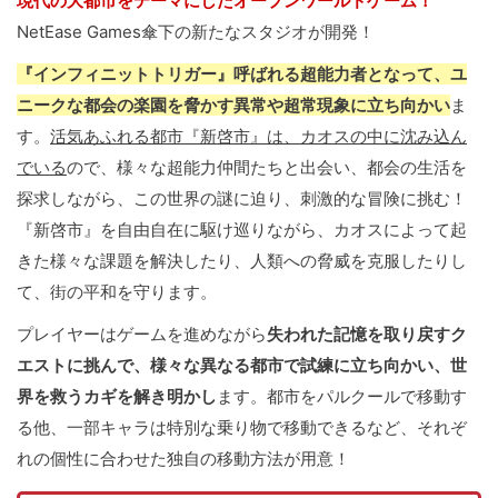
現代の大都市をテーマにしたオープンワールドゲーム！
NetEase Games傘下の新たなスタジオが開発！
『インフィニットトリガー』呼ばれる超能力者となって、ユ
ニークな都会の楽園を脅かす異常や超常現象に立ち向かい
ま
す。
活気あふれる都市『新啓市』は、カオスの中に沈み込ん
でいる
ので、様々な超能力仲間たちと出会い、都会の生活を
探求しながら、この世界の謎に迫り、刺激的な冒険に挑む！
『新啓市』を自由自在に駆け巡りながら、カオスによって起
きた様々な課題を解決したり、人類への脅威を克服したりし
て、街の平和を守ります。
プレイヤーはゲームを進めながら
失われた記憶を取り戻すク
エストに挑んで、様々な異なる都市で試練に立ち向かい、世
界を救うカギを解き明かし
ます。都市をパルクールで移動す
る他、一部キャラは特別な乗り物で移動できるなど、それぞ
れの個性に合わせた独自の移動方法が用意！