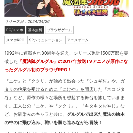
リリース日：2024/04/26
PC/スマホ
基本無料
ブラウザゲーム
スマホRPG
SPシミュレーション
アニメゲーム
1992年に連載され30周年を迎え、シリーズ累計1500万部を突
破した
『魔法陣グルグル』の2017年放送TVアニメが原作にな
ったグルグル初のブラウザRPG！
『ニケ』と『ククリ』が始めて出会った『シュギ村』や、ガ
タリの啓示を受けるために『にけや』を開店
した『ネコジタ
谷』など、原作の様々な場所を想起する舞台を旅していきま
す。主人公の『ニケ』や『ククリ』、『キタキタおやじ』な
ど、お馴染みのキャラと共に、
グルグルで出来た魔法の絵本
の中のに飛び込み、戦いを勝ち進みながら冒険！