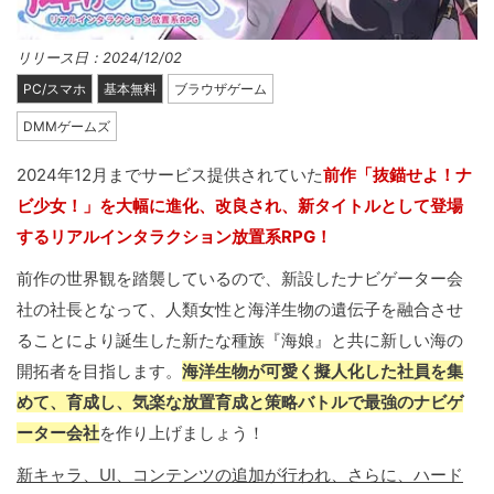
リリース日：2024/12/02
PC/スマホ
基本無料
ブラウザゲーム
DMMゲームズ
2024年12月までサービス提供されていた
前作「抜錨せよ！ナ
ビ少女！」を大幅に進化、改良され、新タイトルとして登場
するリアルインタラクション放置系RPG！
前作の世界観を踏襲しているので、新設したナビゲーター会
社の社長となって、人類女性と海洋生物の遺伝子を融合させ
ることにより誕生した新たな種族『海娘』と共に新しい海の
開拓者を目指します。
海洋生物が可愛く擬人化した社員を集
めて、育成し、気楽な放置育成と策略バトルで最強のナビゲ
ーター会社
を作り上げましょう！
新キャラ、UI、コンテンツの追加が行われ、さらに、ハード