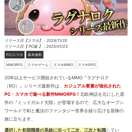
リリース日【スマホ】：2024/11/20
リリース日【 PC版 】：2025/01/23
PC/スマホ
基本無料
MMORPG
スマホゲーム
スマホMMO
スマホRPG
20年以上サービス開始されているMMO『ラグナロク
（RO）』シリーズ最新作は、
カジュアル要素が強化された
PC・スマホで遊べる新作MMORPG！
北欧神話を元にした原
作の『ミッドガルド大陸』が登場するので、広大なオープン
ワールドで剣と魔法のファンタジー世界を繰り広げる冒険の
旅に立ちます。
選択した初期職業の系統に沿って二次、三次と転職
してい