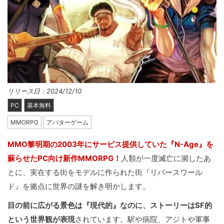
リリース日：2024/12/10
PC
基本無料
MMORPG
アバターゲーム
MMO黎明期の2003年にサービス提供していた『N-Age』を
蘇らせたPC向け新作MMORPG！
人類が一度滅亡に瀕したあ
とに、実在する街をモデルに作られた街『リバースワール
ド』を拠点に世界の謎を解き明かします。
目の前に広がる景色は『現代的』なのに、ストーリーはSF的
という世界観が表現
されています。駅や病院、アジトや軍事