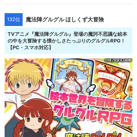
132位
魔法陣グルグル ほしくず大冒険
TVアニメ『魔法陣グルグル』登場の魔訶不思議な絵本
の中を大冒険する懐かしさたっぷりのグルグルRPG！
【PC・スマホ対応】