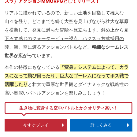
スラ）アクションMMORPGとしてリリース！
リアルに描かれているので、新しい土地を目指して雄大な
山々を登り、どこまでも続く大空を見上げながら壮大な草原
を横断して、発見に満ちた冒険へ旅立ちます。
斜め上から見
下ろす感じのクォータービュー視点、ハクスラ方式採用の
陸、海、空に渡るアクションバトル
など、
精細なシームレス
世界が広がって
います。
本作の特徴にもなっている
『変身』システムによって、カラ
スになって飛び回ったり、巨大なゴーレムになってボス戦で
活躍したり
と壮大で重厚な世界観とダイナミックな戦略性の
高い奥深いバトルアクションを楽しみましょう！
生き物に変身する空中バトルとかクオリティ高い！
今すぐプレイ
詳しくみる