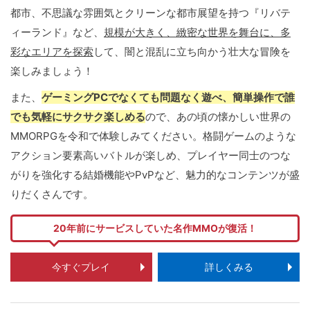
都市、不思議な雰囲気とクリーンな都市展望を持つ『リバテ
ィーランド』など、
規模が大きく、緻密な世界を舞台に、多
彩なエリアを探索
して、闇と混乱に立ち向かう壮大な冒険を
楽しみましょう！
また、
ゲーミングPCでなくても問題なく遊べ、簡単操作で誰
でも気軽にサクサク楽しめる
ので、あの頃の懐かしい世界の
MMORPGを令和で体験しみてください。格闘ゲームのような
アクション要素高いバトルが楽しめ、プレイヤー同士のつな
がりを強化する結婚機能やPvPなど、魅力的なコンテンツが盛
りだくさんです。
20年前にサービスしていた名作MMOが復活！
今すぐプレイ
詳しくみる