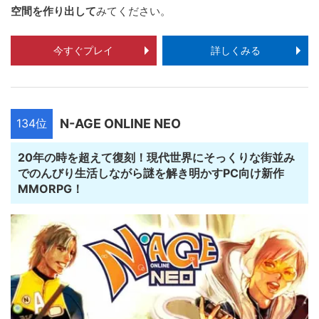
空間を作り出して
みてください。
今すぐプレイ
詳しくみる
134位
N-AGE ONLINE NEO
20年の時を超えて復刻！現代世界にそっくりな街並み
でのんびり生活しながら謎を解き明かすPC向け新作
MMORPG！