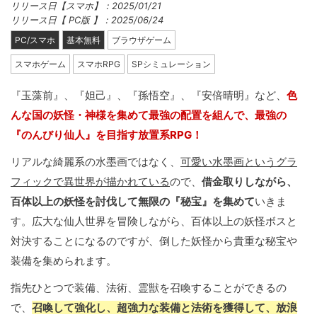
リリース日【スマホ】：2025/01/21
リリース日【 PC版 】：2025/06/24
PC/スマホ
基本無料
ブラウザゲーム
スマホゲーム
スマホRPG
SPシミュレーション
『玉藻前』、『妲己』、『孫悟空』、『安倍晴明』など、
色
んな国の妖怪・神様を集めて最強の配置を組んで、最強の
『のんびり仙人』を目指す放置系RPG！
リアルな綺麗系の水墨画ではなく、
可愛い水墨画というグラ
フィックで異世界が描かれている
ので、
借金取りしながら、
百体以上の妖怪を討伐して無限の『秘宝』を集めて
いきま
す。広大な仙人世界を冒険しながら、百体以上の妖怪ボスと
対決することになるのですが、倒した妖怪から貴重な秘宝や
装備を集められます。
指先ひとつで装備、法術、霊獣を召喚することができるの
で、
召喚して強化し、超強力な装備と法術を獲得して、放浪