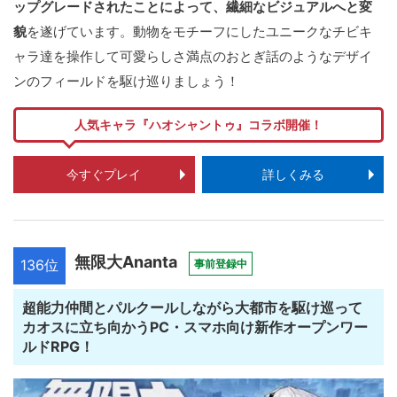
ップグレードされたことによって、繊細なビジュアルへと変
貌
を遂げています。動物をモチーフにしたユニークなチビキ
ャラ達を操作して可愛らしさ満点のおとぎ話のようなデザイ
ンのフィールドを駆け巡りましょう！
人気キャラ『ハオシャントゥ』コラボ開催！
今すぐプレイ
詳しくみる
無限大Ananta
136位
事前登録中
超能力仲間とパルクールしながら大都市を駆け巡って
カオスに立ち向かうPC・スマホ向け新作オープンワー
ルドRPG！