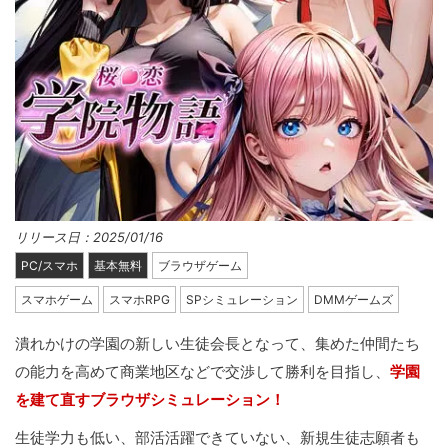
リリース日：2025/01/16
PC/スマホ
基本無料
ブラウザゲーム
スマホゲーム
スマホRPG
SPシミュレーション
DMMゲームズ
潰れかけの学園の新しい生徒会長となって、集めた仲間たち
の能力を高めて商業地区などで交渉して勝利を目指し、
学園
を建て直すブラウザシミュレーション！
生徒学力も低い、部活活躍できていない、新規生徒志願者も