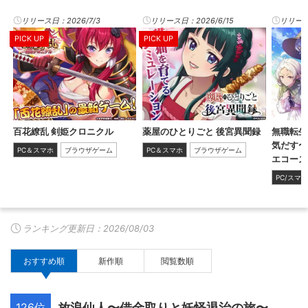
リリース日：2026/7/3
リリース日：2026/6/15
リリース日
PICK UP
PICK UP
百花繚乱 剣姫クロニクル
薬屋のひとりごと 後宮異聞録
無職転生
気だす〜
PC＆スマホ
ブラウザゲーム
PC＆スマホ
ブラウザゲーム
エコーズ
PC/スマ
ランキング更新日：
2026/08/03
おすすめ順
新作順
閲覧数順
126位
放浪仙人〜借金取りと妖怪退治の旅〜