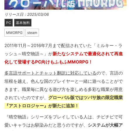
リリース日：2025/03/06
PC
基本無料
MMORPG
steam
2011年11月～2016年7月まで配信されていた「ミルキー・ラ
ッシュ～晴空物語～」が
新たなシステムで最適化されて再進
化して登場するPC向けもふもふMMORPG！
多言語サポートとチャット翻訳に対応している
ので、言語の
垣根を越え、色んな国のプレイヤーと一緒に遊べることがで
きます。職業毎に異なる遊び方を楽しめる多彩な職業が用意
されていたのですが、
グローバル版ではツバサ族の限定職業
『アストロロジャー』が新たに追加！
『晴空物語』シリーズをプレイしている人は、チビチビで可
愛いキャラはお馴染みだと思うのですが、
システムが大幅ア