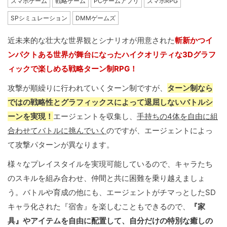
スマホゲーム
戦略ゲーム
PCゲームアプリ
スマホRPG
SPシミュレーション
DMMゲームズ
近未来的な壮大な世界観とシナリオが用意された
斬新かつイ
ンパクトある世界が舞台になったハイクオリティな3Ⅾグラフ
ィックで楽しめる戦略ターン制RPG！
攻撃が順繰りに行われていくターン制ですが、
ターン制なら
ではの戦略性とグラフィックスによって退屈しないバトルシ
ーンを実現！
エージェントを収集し、
手持ちの4体を自由に組
合わせてバトルに挑んでいく
のですが、エージェントによっ
て攻撃パターンが異なります。
様々なプレイスタイルを実現可能しているので、キャラたち
のスキルを組み合わせ、仲間と共に困難を乗り越えましょ
う。バトルや育成の他にも、エージェントがチマっとしたSD
キャラ化された『宿舎』を楽しむこともできるので、
『家
具』やアイテムを自由に配置して、自分だけの特別な癒しの