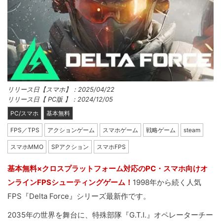
リリース日【スマホ】：2025/04/22
リリース日【 PC版 】：2024/12/05
PC/スマホ
基本無料
FPS／TPS
アクションゲーム
スマホゲーム
戦略ゲーム
steam
スマホMMO
SPアクション
スマホFPS
基本無料×クロスプラットフォーム対応のPC・スマホ向けオ
ンラインFPSシューティングゲーム！
1998年から続く人気
FPS『Delta Force』シリーズ最新作です。
2035年の世界を舞台に、特殊部隊『G.T.I.』オペレーターチー