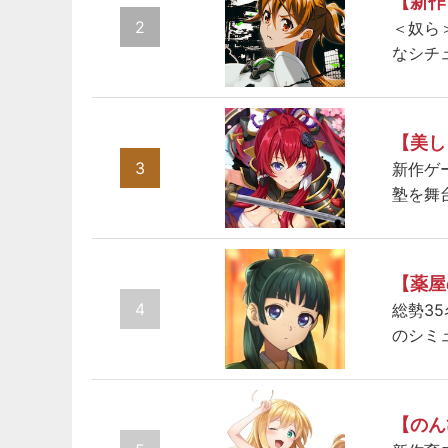
【新作
2
＜奴ら
なシチ
【美し
3
新作ゲ
塾を舞
【薬屋
4
総勢3
のシミ
【のん