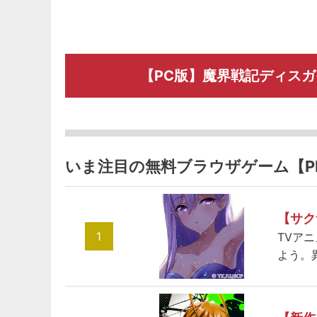
【PC版】魔界戦記ディスガ
いま注目の無料ブラウザゲーム【P
【サク
1
TVア
よう。