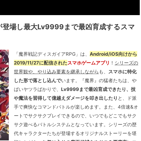
登場し最大Lv9999まで最凶育成するスマ
「魔界戦記ディスガイアRPG」は、
Android/iOS向けから
2019/11/27に配信された
スマホゲームアプリ
！
シリーズの
世界観や、やり込み要素を継承しながら
も、
スマホに特化
した形で落とし込んで
います。『魔界』の猛者たちは、や
ばいヤツラばかりで、
Lv9999まで最凶育成できたり、技
や魔法を習得して億越えダメージを叩き出したり
と、ド派
手で爽快なコマンドバトルが楽しめます。また、4倍速&オ
ートでサクサクプレイできるので、いつでもどこでもサク
サク遊べるバトルシステムとなっています。シリーズの歴
代キャラクターたちが登場するオリジナルストーリーを堪