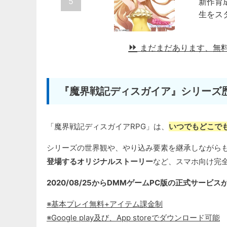
5
新作育
生をス
まだまだあります、無
『魔界戦記ディスガイア』シリーズ
「魔界戦記ディスガイアRPG」は、
いつでもどこで
シリーズの世界観や、やり込み要素を継承しながら
登場するオリジナルストーリー
など、スマホ向け完
2020/08/25からDMMゲームPC版の正式サー
※基本プレイ無料+アイテム課金制
※Google play及び、App storeでダウンロード可能