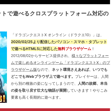
レットで遊べるクロスプラットフォーム対応の
「ドラゴンクエストX オンライン（ドラクエ10）」は、
2020/02/25より配信したパソコン・スマホ・タブレット
で遊べるHTML5に対応した
無料ブラウザゲーム
！
2012/08/02からサービス提供され、
様々なプラットフォー
ムで楽しめるオンラインゲーム「ドラゴンクエストX」のブ
ラウザゲーム版
なので、
ネット環境さえあれば、いつでも
どこでもWebブラウザ上で遊べます。
プレイヤーは、人間
から別の種族の姿になってしまうので、
人間の故郷、本当
の姿を取り戻す壮大な物語が展開
していきます！やりこみ
要素も高く長期的に遊べます。