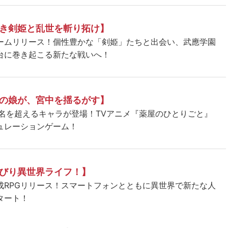
き剣姫と乱世を斬り拓け】
ームリリース！個性豊かな「剣姫」たちと出会い、武應学園
台に巻き起こる新たな戦いへ！
の娘が、宮中を揺るがす】
5名を超えるキャラが登場！TVアニメ『薬屋のひとりごと』
ュレーションゲーム！
びり異世界ライフ！】
成RPGリリース！スマートフォンとともに異世界で新たな人
タート！