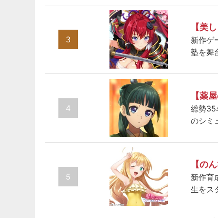
【美し
3
新作ゲ
塾を舞
【薬屋
4
総勢3
のシミ
【のん
5
新作育
生をス