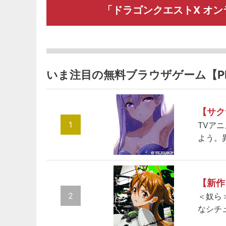
「ドラゴンクエストX オ
いま注目の無料ブラウザゲーム【P
【サク
1
TVア
よう。
【新作
2
＜奴ら
なシチ