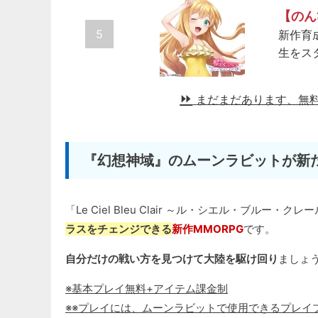
【のん
5
新作育
生をス
まだまだあります、無
『幻想神域』のムーンラビットが新た
「Le Ciel Bleu Clair ～ル・シエル・ブルー・ク
ラスをチェンジできる
新作MMORPG
です。
自分だけの戦い方を見つけて大陸を駆け回り
ましょ
※基本プレイ無料+アイテム課金制
※※プレイには、ムーンラビットで使用できるプレイ