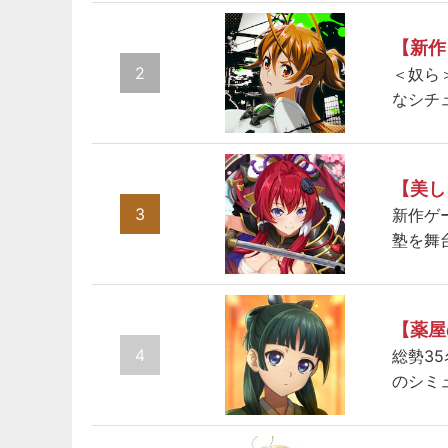
【新作
2
＜奴ら
なシチ
【美し
3
新作ゲ
塾を舞
【薬屋
4
総勢3
のシミ