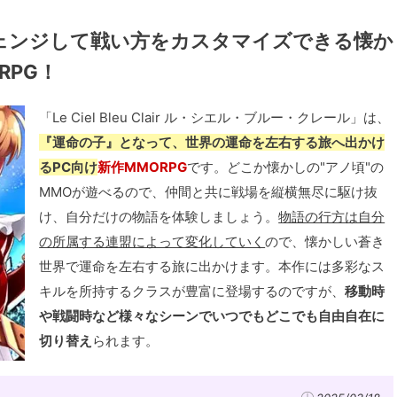
ェンジして戦い方をカスタマイズできる懐か
RPG！
「Le Ciel Bleu Clair ル・シエル・ブルー・クレール」は、
『運命の子』となって、世界の運命を左右する旅へ出かけ
るPC向け
新作MMORPG
です。どこか懐かしの"アノ頃"の
MMOが遊べるので、仲間と共に戦場を縦横無尽に駆け抜
け、自分だけの物語を体験しましょう。
物語の行方は自分
の所属する連盟によって変化していく
ので、懐かしい蒼き
世界で運命を左右する旅に出かけます。本作には多彩なス
キルを所持するクラスが豊富に登場するのですが、
移動時
や戦闘時など様々なシーンでいつでもどこでも自由自在に
切り替え
られます。