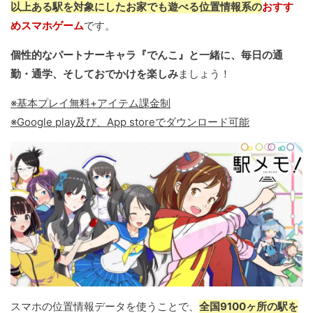
以上ある駅を対象にしたお家でも遊べる位置情報系の
おすす
めスマホゲーム
です。
個性的なパートナーキャラ『でんこ』と一緒に、毎日の通
勤・通学、そしておでかけを楽しみ
ましょう！
※基本プレイ無料+アイテム課金制
※Google play及び、App storeでダウンロード可能
スマホの位置情報データを使うことで、
全国9100ヶ所の駅を