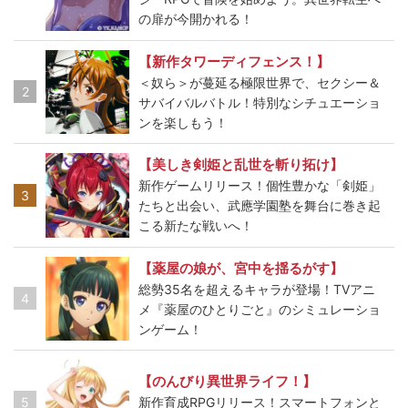
の扉が今開かれる！
【新作タワーディフェンス！】
＜奴ら＞が蔓延る極限世界で、セクシー＆
2
サバイバルバトル！特別なシチュエーショ
ンを楽しもう！
【美しき剣姫と乱世を斬り拓け】
新作ゲームリリース！個性豊かな「剣姫」
3
たちと出会い、武應学園塾を舞台に巻き起
こる新たな戦いへ！
【薬屋の娘が、宮中を揺るがす】
総勢35名を超えるキャラが登場！TVアニ
4
メ『薬屋のひとりごと』のシミュレーショ
ンゲーム！
【のんびり異世界ライフ！】
5
新作育成RPGリリース！スマートフォンと