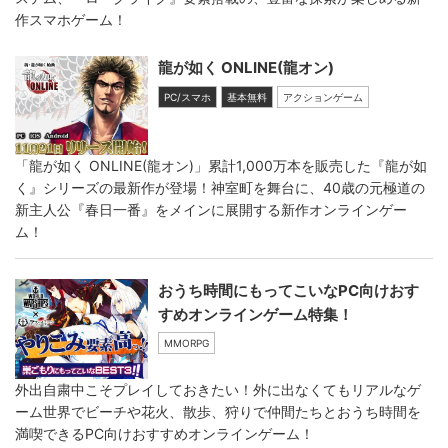
作スマホゲーム！
龍が如く ONLINE(龍オン)
PC/スマホ
基本無料
アクションゲーム
「龍が如く ONLINE(龍オン)」累計1,000万本を販売した『龍が如
く』シリーズの最新作が登場！神室町を舞台に、40歳の元極道の
新主人公『春日一番』をメインに展開する新作オンラインゲー
ム！
おうち時間にもってこいなPC向けおす
すめオンラインゲーム特集！
MMORPG
外出自粛中こそプレイしておきたい！外に出なくてもリアルなゲ
ーム世界でビーチや花火、散歩、狩りで仲間たちとおうち時間を
満喫できるPC向けおすすめオンラインゲーム！