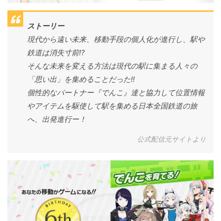
ストーリー
現代から遠い未来、移動手段の個人化が進行し、駅や
鉄道は消失寸前!?
そんな未来を変える方法は現代の駅に集まる人々の
「思い出」を集めることだった!!
個性的なパートナー『でんこ』達と協力して位置情報
やアイテムを駆使して駅を集める日本全国鉄道の旅
へ、出発進行ー！
公式配信元サイトより