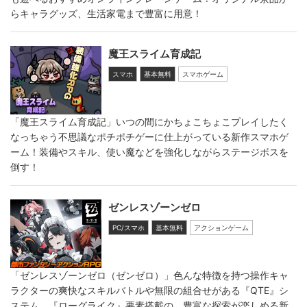
らキャラグッズ、生活家電まで豊富に用意！
魔王スライム育成記
スマホ
基本無料
スマホゲーム
「魔王スライム育成記」いつの間にかちょこちょこプレイしたく
なっちゃう不思議なポチポチゲーに仕上がっている新作スマホゲ
ーム！装備やスキル、使い魔などを強化しながらステージボスを
倒す！
ゼンレスゾーンゼロ
PC/スマホ
基本無料
アクションゲーム
「ゼンレスゾーンゼロ（ゼンゼロ）」色んな特徴を持つ操作キャ
ラクターの爽快なスキルバトルや無限の組合せがある『QTE』シ
ステム、『ローグライク』要素搭載の、豊富な探索が楽しめる新