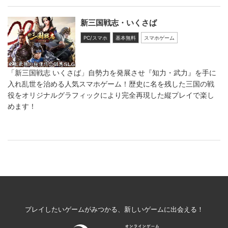
新三国戦志・いくさば
PC/スマホ
基本無料
スマホゲーム
「新三国戦志 いくさば」自勢力を発展させ『知力・武力』を手に
入れ乱世を治める人気スマホゲーム！歴史に名を残した三国の戦
役をオリジナルグラフィックにより完全再現した縦プレイで楽し
めます！
プレイしたいゲームがみつかる、新しいゲームに出会える！