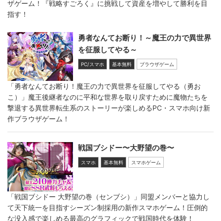
ザゲーム！『戦略すごろく』に挑戦して資産を増やして勝利を目
指す！
勇者なんてお断り！～魔王の力で異世界
を征服してやる～
PC/スマホ
基本無料
ブラウザゲーム
「勇者なんてお断り！魔王の力で異世界を征服してやる（勇お
こ）」魔王後継者なのに平和な世界を取り戻すために魔物たちを
撃退する異世界転生系のストーリーが楽しめるPC・スマホ向け新
作ブラウザゲーム！
戦国ブシドー〜大野望の巻〜
スマホ
基本無料
スマホゲーム
「戦国ブシドー 大野望の巻（センブシ）」同盟メンバーと協力し
て天下統一を目指すシーズン制採用の新作スマホゲーム！圧倒的
な没入感で楽しめる最高のグラフィックで戦国時代を体験！