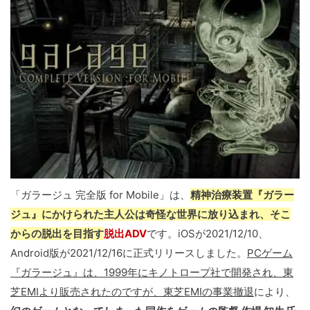
「ガラージュ 完全版 for Mobile」は、
精神治療装置『ガラー
ジュ』にかけられた主人公は奇怪な世界に放り込まれ、そこ
からの脱出を目指す
脱出ADV
です。iOSが2021/12/10、
Android版が2021/12/16に正式リリースしました。
PCゲーム
『ガラージュ』は、1999年にキノトロープ社で開発され、東
芝EMIより販売されたのですが、東芝EMIの事業撤退
により、