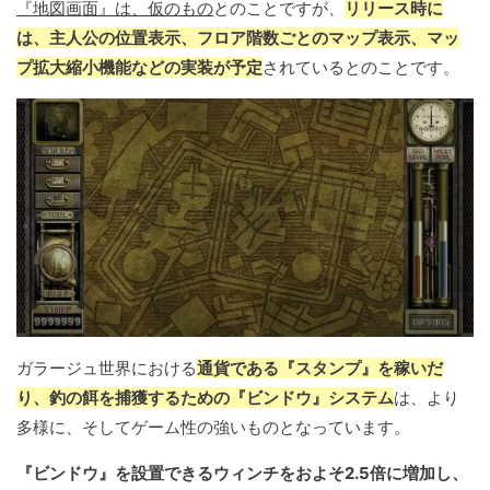
『地図画面』は、仮のもの
とのことですが、
リリース時に
は、主人公の位置表示、フロア階数ごとのマップ表示、マッ
プ拡大縮小機能などの実装が予定
されているとのことです。
ガラージュ世界における
通貨である『スタンプ』を稼いだ
り、釣の餌を捕獲するための『ビンドウ』システム
は、より
多様に、そしてゲーム性の強いものとなっています。
『ビンドウ』を設置できるウィンチをおよそ2.5倍に増加し、