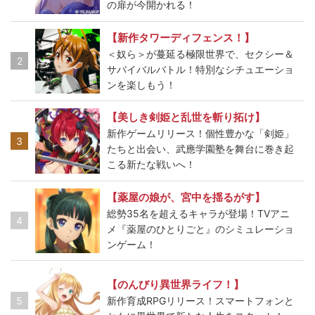
の扉が今開かれる！
【新作タワーディフェンス！】
＜奴ら＞が蔓延る極限世界で、セクシー＆
2
サバイバルバトル！特別なシチュエーショ
ンを楽しもう！
【美しき剣姫と乱世を斬り拓け】
新作ゲームリリース！個性豊かな「剣姫」
3
たちと出会い、武應学園塾を舞台に巻き起
こる新たな戦いへ！
【薬屋の娘が、宮中を揺るがす】
総勢35名を超えるキャラが登場！TVアニ
4
メ『薬屋のひとりごと』のシミュレーショ
ンゲーム！
【のんびり異世界ライフ！】
5
新作育成RPGリリース！スマートフォンと