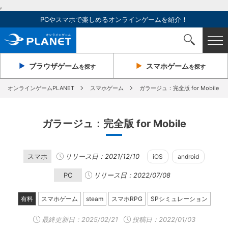
,
PCやスマホで楽しめるオンラインゲームを紹介！
ブラウザ
ゲーム
スマホ
ゲーム
を探す
を探す
オンラインゲームPLANET
スマホゲーム
ガラージュ：完全版 for Mobile
ガラージュ：完全版 for Mobile
スマホ
リリース日：2021/12/10
iOS
android
PC
リリース日：2022/07/08
有料
スマホゲーム
steam
スマホRPG
SPシミュレーション
最終更新日：
2025/02/21
投稿日：2022/01/03