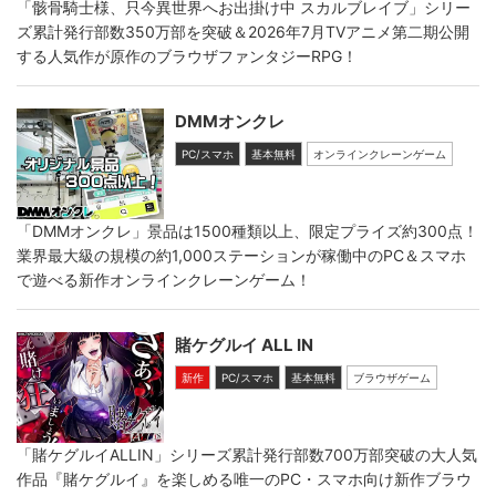
「骸骨騎士様、只今異世界へお出掛け中 スカルブレイブ」シリー
ズ累計発行部数350万部を突破＆2026年7月TVアニメ第二期公開
する人気作が原作のブラウザファンタジーRPG！
DMMオンクレ
PC/スマホ
基本無料
オンラインクレーンゲーム
「DMMオンクレ」景品は1500種類以上、限定プライズ約300点！
業界最大級の規模の約1,000ステーションが稼働中のPC＆スマホ
で遊べる新作オンラインクレーンゲーム！
賭ケグルイ ALL IN
新作
PC/スマホ
基本無料
ブラウザゲーム
「賭ケグルイALLIN」シリーズ累計発行部数700万部突破の大人気
作品『賭ケグルイ』を楽しめる唯一のPC・スマホ向け新作ブラウ