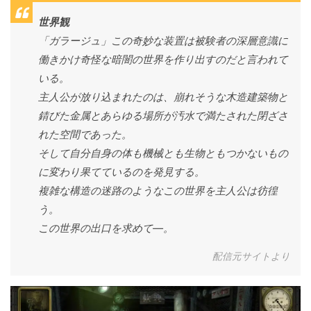
世界観
「ガラージュ」この奇妙な装置は被験者の深層意識に
働きかけ奇怪な暗闇の世界を作り出すのだと言われて
いる。
主人公が放り込まれたのは、崩れそうな木造建築物と
錆びた金属とあらゆる場所が汚水で満たされた閉ざさ
れた空間であった。
そして自分自身の体も機械とも生物ともつかないもの
に変わり果てているのを発見する。
複雑な構造の迷路のようなこの世界を主人公は彷徨
う。
この世界の出口を求めて―。
配信元サイトより