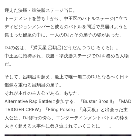
迎えた決勝・準決勝ステージ当日。
トーナメントを勝ち上がり、中王区のバトルステージに立つ
ディビジョンメンバーと彼らのバトルを間近で見届けようと
集まった観衆の中に、一人のDJとその弟子の姿があった。
DJの名は、『満天星 呂駒呂(どうだんつつじ ろくろ)』。
中王区に招待され、決勝・準決勝ステージでDJを務める人物
だ。
そして、呂駒呂を超え、最上で唯一無二のDJとなるべく日々
鍛錬を重ねる呂駒呂の弟子。
それが本作の主人公である、あなた。
Alternative Rap Battleに参加する、『Buster Bros!!!』『MAD
TRIGGER CREW』『Fling Posse』『麻天狼』と出会った主
人公は、DJ修行の傍ら、エンターテインメントバトルの枠を
大きく超える大事件に巻き込まれていくことに――。