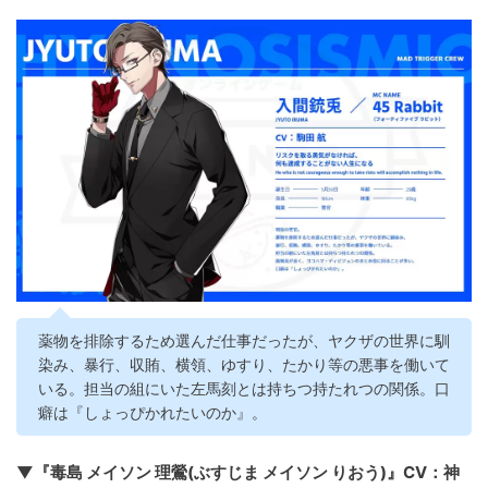
薬物を排除するため選んだ仕事だったが、ヤクザの世界に馴
染み、暴行、収賄、横領、ゆすり、たかり等の悪事を働いて
いる。担当の組にいた左馬刻とは持ちつ持たれつの関係。口
癖は『しょっぴかれたいのか』。
▼『毒島 メイソン 理鶯(ぶすじま メイソン りおう)』CV：神