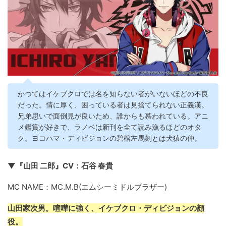
かつてはイケブクロでは名を知らない者がいないほどの不良
だった。情に厚く、困っている者は見捨てられない正義漢。
兄弟思いで面倒見が良いため、誰からも慕われている。アニ
メ鑑賞が好きで、ラノベは新刊を全て読み漁るほどのオタ
ク。ヨコハマ・ディビジョンの碧棺左馬刻とは犬猿の仲。
▼『山田 二郎』CV：石谷 春貴
MC NAME：MC.M.B(エムシーミドルブラザー)
山田家次男。喧嘩に強く、イケブクロ・ディビジョンの顔
役。