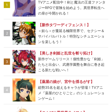
TVアニメ配信中！剣と魔法の王道ファンタ
1
ジーRPGで冒険を始めよう。異世界転生へ
の扉が今開かれる！
【新作タワーディフェンス！】
＜奴ら＞が蔓延る極限世界で、セクシー＆
2
サバイバルバトル！特別なシチュエーショ
ンを楽しもう！
【美しき剣姫と乱世を斬り拓け】
新作ゲームリリース！個性豊かな「剣姫」
3
たちと出会い、武應学園塾を舞台に巻き起
こる新たな戦いへ！
【薬屋の娘が、宮中を揺るがす】
総勢35名を超えるキャラが登場！TVアニ
4
メ『薬屋のひとりごと』のシミュレーショ
ンゲーム！