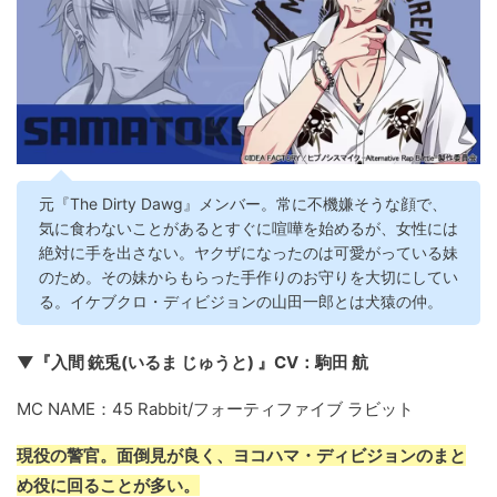
元『The Dirty Dawg』メンバー。常に不機嫌そうな顔で、
気に食わないことがあるとすぐに喧嘩を始めるが、女性には
絶対に手を出さない。ヤクザになったのは可愛がっている妹
のため。その妹からもらった手作りのお守りを大切にしてい
る。イケブクロ・ディビジョンの山田一郎とは犬猿の仲。
▼『入間 銃兎(いるま じゅうと) 』CV：駒田 航
MC NAME：45 Rabbit/フォーティファイブ ラビット
現役の警官。面倒見が良く、ヨコハマ・ディビジョンのまと
め役に回ることが多い。