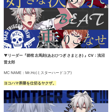
▼リーダー『碧棺 左馬刻(あおひつぎ さまとき) 』CV：浅沼
晋太郎
MC NAME：Mr.Hc(ミスターハードコア)
ヨコハマ界隈を仕切るヤクザ。