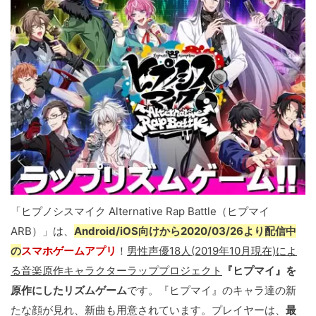
「ヒプノシスマイク Alternative Rap Battle（ヒプマイ
ARB）」は、
Android/iOS向けから2020/03/26より配信中
の
スマホゲームアプリ
！
男性声優18人(2019年10月現在)によ
る音楽原作キャラクターラッププロジェクト
『ヒプマイ』を
原作にしたリズムゲーム
です。『ヒプマイ』のキャラ達の新
たな顔が見れ、新曲も用意されています。プレイヤーは、
最